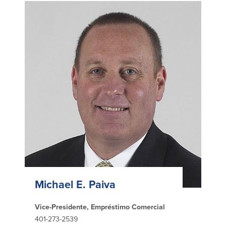
Plimoth Investment
BayCoast Mortgage
BayCoast Insurance
Abrir Conta Online
Localizações
Procurar
Michael E. Paiva
Português
Vice-Presidente, Empréstimo Comercial
English
401-273-2539