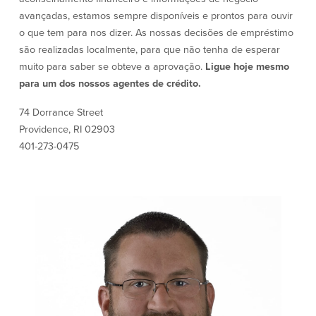
Conta à ordem
Poupanças
avançadas, estamos sempre disponíveis e prontos para ouvir
Empresarial
o que tem para nos dizer. As nossas decisões de empréstimo
Conta Poupança com Extrato
são realizadas localmente, para que não tenha de esperar
Conta à ordem de Análise
Conta Empresarial de Acesso ao
Empresarial
Mercado Monetário
muito para saber se obteve a aprovação.
Ligue hoje mesmo
Verificação de ajuste correto
Depósitos a prazo
para um dos nossos agentes de crédito.
Conta à ordem para Autarquias/Sem
Planos de reforma
Fins Lucrativos
74 Dorrance Street
IOLTA
Providence, RI 02903
401-273-0475
Crédito
Serviços
Empréstimo Comercial
Soluções de Gestão de Caixa
Gabinete de Empréstimo Providence
iBanking
Empréstimos e linhas de crédito
Cartão de débito Mastercard®
empresariais
BusinessCard®
Parcerias de Desenvolvimento de
Reordenar Cheques
Negócios
Pagamentos de empréstimos on-line