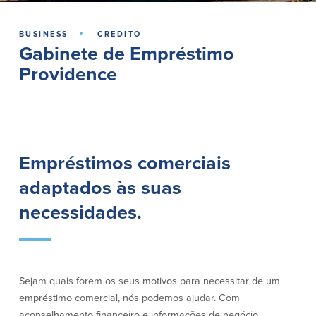
Empréstimos hipotecários
Recompensas de compras
Casas manufacturadas e móveis
·
Apple e Google Pay
BUSINESS
CRÉDITO
Linha de crédito de capital próprio
Gerenciamento de dinheiro
Gabinete de Empréstimo
(HELOC)
Faça o seu pedido
Providence
Empréstimo HEAT
Empréstimo automóvel BayCoast
Pagamentos de empréstimos online
Outros serviços
Empréstimos comerciais
Partners Insurance
adaptados às suas
Cartão Multibanco/Débito
necessidades.
Caixas automáticas interactivas (ITM)
Cofres de segurança
Câmbio de moeda estrangeira
Sejam quais forem os seus motivos para necessitar de um
Empresas
empréstimo comercial, nós podemos ajudar. Com
aconselhamento financeiro e informações de negócio