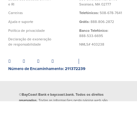
e RI
Swansea, MA 02777
Carreiras
Telefónicos:
508-678-7641
Ajuda e suporte
Grátis:
888-806-2872
Política de privacidade
Banco Telefónico:
888-533-6695
Declaração de exoneração
de responsabilidade
NMLS# 403238
│
Número de Encaminhamento: 211372239
©BayCoast Bank e baycoast.bank. Todos os direitos
reservados.
Todas as informações nesta página web são
propriedade do BayCoast Bank e estão protegidas por
direitos de autor. É expressamente proibida a reprodução de
qualquer informação divulgada nesta página web. Qualquer
evidência de atividade criminosa será denunciada às
autoridades competentes.