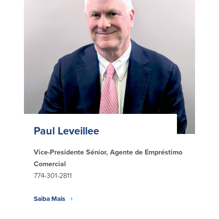
Segurança
Recursos
Segurança
Programa de sensibilização do
cliente para a segurança da Internet
em casa
Comunidade
Comunidade
Programas de
Paul Leveillee
educação
Community Reinvestment Act
Vice-Presidente Sénior, Agente de Empréstimo
Get on the Bus
Comercial
774-301-2811
Donativos e patrocínios
Saiba Mais
+
Diretrizes de doação
Perguntas mais frequentes