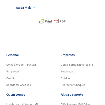
Español
Saiba Mais
+
Personal
Empresas
Conta à ordem Particular
Conta à ordem Empresarial
Poupanças
Poupanças
Crédito
Crédito
Reordenar Cheques
Reordenar Cheques
Quem somos
Ajuda e suporte
Locais dos balcões em MA
330 Swansea Mall Drive