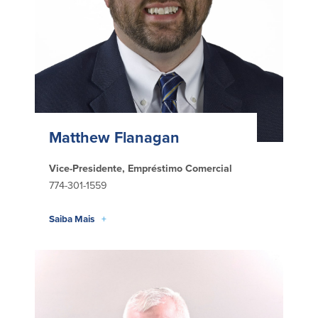
Quem somos
Quem somos
Afiliados
Locais dos balcões em MA e RI
BayCoast Mortgage Company
Ajuda e suporte
Plimoth Investment Advisors
Informação de licença da entidade
Partners Insurance Group
da hipoteca
Priority Funding
Matthew Flanagan
Carreiras
Vice-Presidente, Empréstimo Comercial
Políticas
774-301-1559
Política de privacidade
Saiba Mais
+
Declaração de exoneração de
responsabilidade
Seguro de depósito FDIC e DIF
Recursos