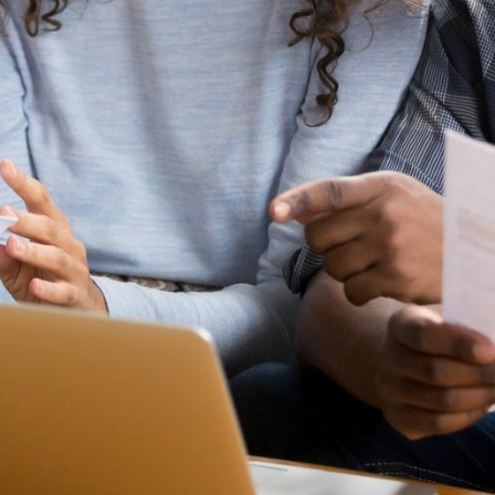
Empréstimos hipotecários
Recompensas de compras
Casas manufacturadas e móveis
Apple e Google Pay
Linha de crédito de capital próprio
Gerenciamento de dinheiro
(HELOC)
Faça o seu pedido
Empréstimo HEAT
Empréstimo automóvel BayCoast
Pagamentos de empréstimos online
Outros serviços
Partners Insurance
Cartão Multibanco/Débito
Caixas automáticas interactivas (ITM)
Cofres de segurança
Câmbio de moeda estrangeira
Empresas