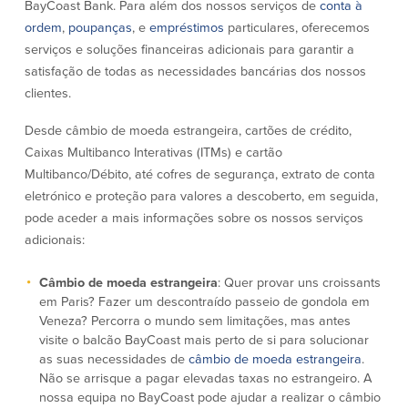
BayCoast Bank. Para além dos nossos serviços de
conta à
Quem somos
ordem
,
poupanças
, e
empréstimos
particulares, oferecemos
serviços e soluções financeiras adicionais para garantir a
Quem somos
Afiliados
satisfação de todas as necessidades bancárias dos nossos
clientes.
Locais dos balcões em MA e RI
BayCoast Mortgage Company
Ajuda e suporte
Plimoth Investment Advisors
Desde câmbio de moeda estrangeira, cartões de crédito,
Informação de licença da entidade
Partners Insurance Group
Caixas Multibanco Interativas (ITMs) e cartão
da hipoteca
Priority Funding
Multibanco/Débito, até cofres de segurança, extrato de conta
Carreiras
eletrónico e proteção para valores a descoberto, em seguida,
pode aceder a mais informações sobre os nossos serviços
Políticas
adicionais:
Política de privacidade
Câmbio de moeda estrangeira
: Quer provar uns croissants
Declaração de exoneração de
em Paris? Fazer um descontraído passeio de gondola em
responsabilidade
Veneza? Percorra o mundo sem limitações, mas antes
Seguro de depósito FDIC e DIF
visite o balcão BayCoast mais perto de si para solucionar
as suas necessidades de
câmbio de moeda estrangeira
.
Não se arrisque a pagar elevadas taxas no estrangeiro. A
Recursos
nossa equipa no BayCoast pode ajudar a realizar o câmbio