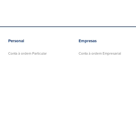
Personal
Empresas
Conta à ordem Particular
Conta à ordem Empresarial
Poupanças
Poupanças
Crédito
Crédito
Reordenar Cheques
Reordenar Cheques
Quem somos
Ajuda e suporte
Locais dos balcões em MA
330 Swansea Mall Drive
e RI
Swansea, MA 02777
Carreiras
Telefónicos:
508-678-7641
Ajuda e suporte
Grátis:
888-806-2872
Política de privacidade
Banco Telefónico: