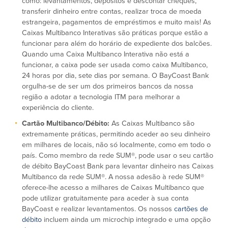
como: levantamentos, depósitos e descontar cheques,
transferir dinheiro entre contas, realizar troca de moeda
estrangeira, pagamentos de empréstimos e muito mais! As
Plimoth Investment
Caixas Multibanco Interativas são práticas porque estão a
funcionar para além do horário de expediente dos balcões.
Quando uma Caixa Multibanco Interativa não está a
funcionar, a caixa pode ser usada como caixa Multibanco,
24 horas por dia, sete dias por semana. O BayCoast Bank
BayCoast Mortgage
orgulha-se de ser um dos primeiros bancos da nossa
região a adotar a tecnologia ITM para melhorar a
BayCoast Insurance
experiência do cliente.
Cartão Multibanco/Débito:
As Caixas Multibanco são
Abrir Conta Online
extremamente práticas, permitindo aceder ao seu dinheiro
em milhares de locais, não só localmente, como em todo o
Localizações
país. Como membro da rede SUM®, pode usar o seu cartão
de débito BayCoast Bank para levantar dinheiro nas Caixas
Multibanco da rede SUM®. A nossa adesão à rede SUM®
Procurar
oferece-lhe acesso a milhares de Caixas Multibanco que
pode utilizar gratuitamente para aceder à sua conta
Português
BayCoast e realizar levantamentos. Os nossos
cartões de
débito
incluem ainda um microchip integrado e uma opção
English