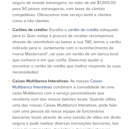
seguro de moeda estrangeira, no valor de até $1,000.00
para 90 países estrangeiros, com taxas de câmbio
Segurança
Recursos
competitivas. Oferecemos este serviço tanto a clientes
como a não clientes.
Segurança
Cartões de crédito:
Escolha o
cartão de crédito
adequado
Programa de sensibilização do
cliente para a segurança da Internet
para si. Quer esteja à procura de receber recompensas
em casa
através de reembolsos ou baixar a sua TAE, temos o cartão
indicado para si. Juntamente com o reconhecimento da
marca Mastercard®, vai usar um cartão de um banco local
Comunidade
que conhece e em que confia. Deixe-nos ajudar a
encontrar o cartão de crédito que melhor responde às suas
Comunidade
Programas de
necessidades!
educação
Caixas Multibanco Interativas:
As nossas
Caixas
Community Reinvestment Act
Multibanco Interativas
combinam a comodidade de uma
Get on the Bus
caixa Multibanco com o serviço personalizado que
receberia num dos nossos balcões locais. Quando utiliza
uma das nossas Caixas Multibanco Interativas, pode falar
Donativos e patrocínios
com uma pessoa da nossa equipa de funcionários
bancários locais através de uma sessão de vídeo em direto
Diretrizes de doação
segura e pode realizar diversas transações bancárias, tais
Perguntas mais frequentes