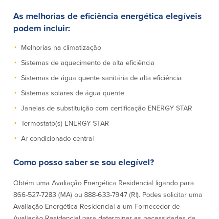
Conta à ordem
Poupanças
Empresarial
As melhorias de eficiência energética elegíveis
Conta Poupança com Extrato
podem incluir:
Conta à ordem de Análise
Conta Empresarial de Acesso ao
Empresarial
Mercado Monetário
Melhorias na climatização
Verificação de ajuste correto
Depósitos a prazo
Sistemas de aquecimento de alta eficiência
Conta à ordem para Autarquias/Sem
Planos de reforma
Fins Lucrativos
Sistemas de água quente sanitária de alta eficiência
IOLTA
Sistemas solares de água quente
Janelas de substituição com certificação ENERGY STAR
Crédito
Serviços
Termostato(s) ENERGY STAR
Empréstimo Comercial
Soluções de Gestão de Caixa
Ar condicionado central
Gabinete de Empréstimo Providence
iBanking
Empréstimos e linhas de crédito
Cartão de débito Mastercard®
Como posso saber se sou elegível?
empresariais
BusinessCard®
Parcerias de Desenvolvimento de
Reordenar Cheques
Obtém uma Avaliação Energética Residencial ligando para
Negócios
866-527-7283 (MA) ou 888-633-7947 (RI). Podes solicitar uma
Pagamentos de empréstimos on-line
Avaliação Energética Residencial a um Fornecedor de
Avaliação Residencial para determinar as necessidades da