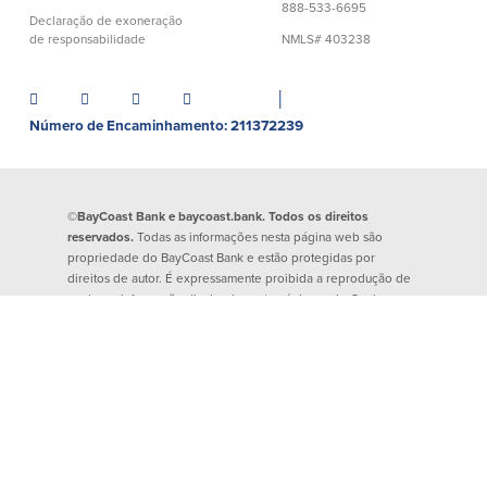
888-533-6695
Declaração de exoneração
Español
de responsabilidade
NMLS# 403238
│
Número de Encaminhamento: 211372239
©BayCoast Bank e baycoast.bank. Todos os direitos
reservados.
Todas as informações nesta página web são
propriedade do BayCoast Bank e estão protegidas por
direitos de autor. É expressamente proibida a reprodução de
qualquer informação divulgada nesta página web. Qualquer
evidência de atividade criminosa será denunciada às
autoridades competentes.