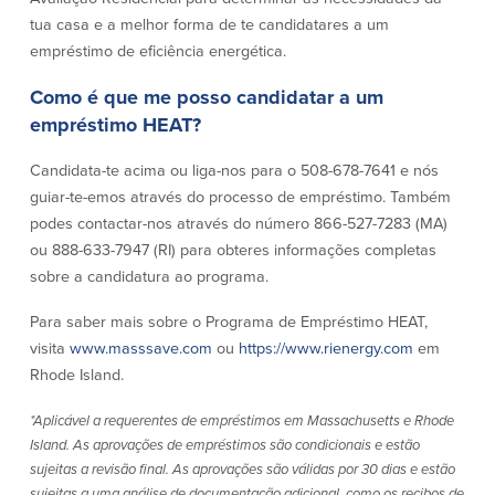
Quem somos
tua casa e a melhor forma de te candidatares a um
empréstimo de eficiência energética.
Quem somos
Afiliados
Como é que me posso candidatar a um
empréstimo HEAT?
Locais dos balcões em MA e RI
BayCoast Mortgage Company
Ajuda e suporte
Plimoth Investment Advisors
Candidata-te acima ou liga-nos para o 508-678-7641 e nós
Informação de licença da entidade
Partners Insurance Group
guiar-te-emos através do processo de empréstimo. Também
da hipoteca
Priority Funding
podes contactar-nos através do número 866-527-7283 (MA)
Carreiras
ou 888-633-7947 (RI) para obteres informações completas
sobre a candidatura ao programa.
Políticas
Para saber mais sobre o Programa de Empréstimo HEAT,
Política de privacidade
visita
www.masssave.com
ou
https://www.rienergy.com
em
Declaração de exoneração de
Rhode Island.
responsabilidade
Seguro de depósito FDIC e DIF
*Aplicável a requerentes de empréstimos em Massachusetts e Rhode
Island. As aprovações de empréstimos são condicionais e estão
sujeitas a revisão final. As aprovações são válidas por 30 dias e estão
Recursos
sujeitas a uma análise de documentação adicional, como os recibos de