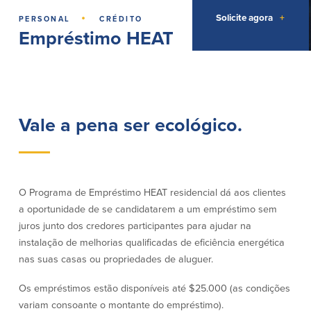
Empréstimos hipotecários
·
Recompensas de compras
Solicite agora
+
PERSONAL
CRÉDITO
Casas manufacturadas e móveis
Apple e Google Pay
Empréstimo HEAT
Linha de crédito de capital próprio
Gerenciamento de dinheiro
(HELOC)
Faça o seu pedido
Empréstimo HEAT
Empréstimo automóvel BayCoast
Pagamentos de empréstimos online
Vale a pena ser ecológico.
Outros serviços
Partners Insurance
Cartão Multibanco/Débito
O Programa de Empréstimo HEAT residencial dá aos clientes
Caixas automáticas interactivas (ITM)
a oportunidade de se candidatarem a um empréstimo sem
Cofres de segurança
juros junto dos credores participantes para ajudar na
Câmbio de moeda estrangeira
instalação de melhorias qualificadas de eficiência energética
nas suas casas ou propriedades de aluguer.
Empresas
Os empréstimos estão disponíveis até $25.000 (as condições
variam consoante o montante do empréstimo).