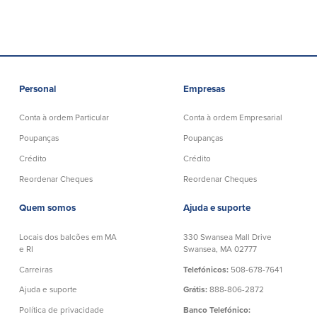
Plimoth Investment
Personal
Empresas
BayCoast Mortgage
Conta à ordem Particular
Conta à ordem Empresarial
Poupanças
Poupanças
BayCoast Insurance
Crédito
Crédito
Abrir Conta Online
Reordenar Cheques
Reordenar Cheques
Localizações
Quem somos
Ajuda e suporte
Locais dos balcões em MA
330 Swansea Mall Drive
Procurar
e RI
Swansea, MA 02777
Carreiras
Telefónicos:
508-678-7641
Português
Ajuda e suporte
Grátis:
888-806-2872
English
Política de privacidade
Banco Telefónico: