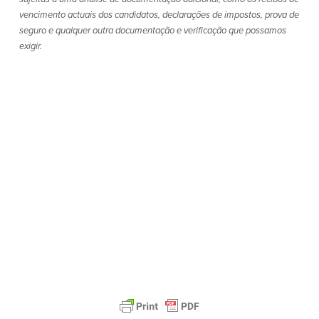
vencimento actuais dos candidatos, declarações de impostos, prova de
Segurança
Recursos
seguro e qualquer outra documentação e verificação que possamos
exigir.
Segurança
Programa de sensibilização do
cliente para a segurança da Internet
em casa
Comunidade
Comunidade
Programas de
educação
Community Reinvestment Act
Get on the Bus
Donativos e patrocínios
Diretrizes de doação
Perguntas mais frequentes