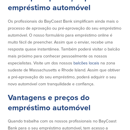
empréstimo automóvel
Quem somos
Quem somos
Afiliados
Os profissionais do BayCoast Bank simplificam ainda mais o
processo de aprovação ou pré-aprovação do seu empréstimo
Locais dos balcões em MA e RI
BayCoast Mortgage Company
automóvel. O nosso formulário para empréstimo online é
Ajuda e suporte
Plimoth Investment Advisors
muito fácil de preencher. Assim que o enviar, recebe uma
Informação de licença da entidade
Partners Insurance Group
resposta quase instantânea. Também poderá visitar o balcão
da hipoteca
Priority Funding
mais próximo para conhecer pessoalmente os nossos
Carreiras
especialistas. Visite um dos nossos
balcões locais
na zona
sudeste de Massachusetts e Rhode Island. Assim que obtiver
Políticas
a pré-aprovação do seu empréstimo, poderá adquirir o seu
novo automóvel com tranquilidade e confiança.
Política de privacidade
Vantagens e preços do
Declaração de exoneração de
responsabilidade
empréstimo automóvel
Seguro de depósito FDIC e DIF
Quando trabalha com os nossos profissionais no BayCoast
Recursos
Bank para o seu empréstimo automóvel, tem acesso a