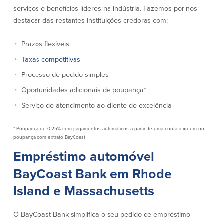
serviços e benefícios líderes na indústria. Fazemos por nos
Segurança
Recursos
destacar das restantes instituições credoras com:
Segurança
Prazos flexíveis
Programa de sensibilização do
Taxas competitivas
cliente para a segurança da Internet
em casa
Processo de pedido simples
Oportunidades adicionais de poupança*
Comunidade
Serviço de atendimento ao cliente de excelência
Comunidade
Programas de
* Poupança de 0.25% com pagamentos automáticos a partir de uma conta à ordem ou
educação
poupança com extrato BayCoast
Community Reinvestment Act
Empréstimo automóvel
Get on the Bus
BayCoast Bank em Rhode
Donativos e patrocínios
Island e Massachusetts
Diretrizes de doação
O BayCoast Bank simplifica o seu pedido de empréstimo
Perguntas mais frequentes