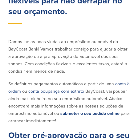
flexíveis para não derrapar no
Conta à ordem
Poupanças
Empresarial
seu orçamento.
Conta Poupança com Extrato
Conta à ordem de Análise
Conta Empresarial de Acesso ao
Empresarial
Mercado Monetário
Verificação de ajuste correto
Depósitos a prazo
Conta à ordem para Autarquias/Sem
Damos-lhe as boas-vindas ao empréstimo automóvel do
Planos de reforma
Fins Lucrativos
BayCoast Bank! Vamos trabalhar consigo para ajudar a obter
IOLTA
a aprovação ou a pré-aprovação do automóvel dos seus
sonhos. Com condições flexíveis e excelentes taxas, estará a
conduzir em menos de nada.
Crédito
Serviços
Se definir os pagamentos automáticos a partir de uma
conta à
Empréstimo Comercial
Soluções de Gestão de Caixa
ordem
ou
conta poupança com extrato
BayCoast, vai poupar
Gabinete de Empréstimo Providence
iBanking
ainda mais dinheiro no seu empréstimo automóvel. Abaixo
Empréstimos e linhas de crédito
Cartão de débito Mastercard®
empresariais
BusinessCard®
encontrará mais informações sobre as nossas soluções de
Parcerias de Desenvolvimento de
Reordenar Cheques
empréstimo automóvel ou
submeter o seu pedido online
para
Negócios
arrancar imediatamente!
Pagamentos de empréstimos on-line
Obter pré-aprovação para o seu