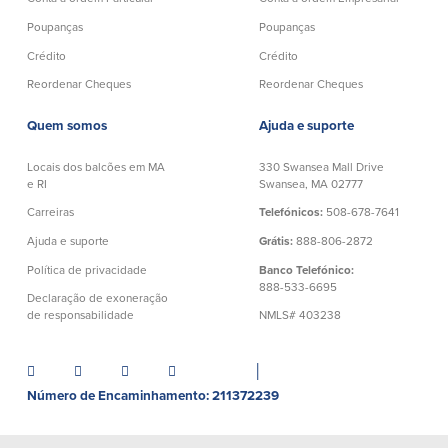
Español
Poupanças
Poupanças
Crédito
Crédito
Reordenar Cheques
Reordenar Cheques
Quem somos
Ajuda e suporte
Locais dos balcões em MA
330 Swansea Mall Drive
e RI
Swansea, MA 02777
Carreiras
Telefónicos:
508-678-7641
Ajuda e suporte
Grátis:
888-806-2872
Política de privacidade
Banco Telefónico:
888-533-6695
Declaração de exoneração
de responsabilidade
NMLS# 403238
│
Número de Encaminhamento: 211372239