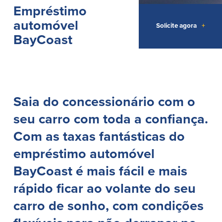
Empréstimos hipotecários
Empréstimo
Recompensas de compras
Casas manufacturadas e móveis
Apple e Google Pay
automóvel
Solicite agora
+
Linha de crédito de capital próprio
Gerenciamento de dinheiro
BayCoast
(HELOC)
Faça o seu pedido
Empréstimo HEAT
Empréstimo automóvel BayCoast
Pagamentos de empréstimos online
Saia do concessionário com o
Outros serviços
seu carro com toda a confiança.
Partners Insurance
Com as taxas fantásticas do
Cartão Multibanco/Débito
Caixas automáticas interactivas (ITM)
empréstimo automóvel
Cofres de segurança
BayCoast é mais fácil e mais
Câmbio de moeda estrangeira
rápido ficar ao volante do seu
Empresas
carro de sonho, com condições