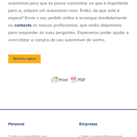
automóvel para que se possa concentrar no que é importante
para si, adquirir um automóvel novo. Então, de que está à
Plimoth Investment
espera? Envie o seu pedido online e arranque imediatamente
ou
contacte
os nossos profissionais, que estão disponíveis
para responder às suas perguntas. Esperamos poder ajudar a
concretizar a compra do seu automóvel de sonho.
BayCoast Mortgage
Solicite agora
BayCoast Insurance
Abrir Conta Online
Localizações
Procurar
Português
Personal
Empresas
English
Conta à ordem Particular
Conta à ordem Empresarial