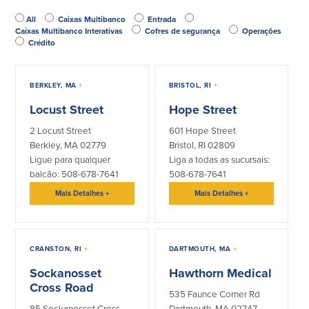
(opcional)
Conta à ordem
Poupanças
Empresarial
All
Caixas Multibanco
Entrada
Caixas Multibanco Interativas
Cofres de segurança
Operações
Conta Poupança com Extrato
Crédito
Conta à ordem de Análise
Conta Empresarial de Acesso ao
Empresarial
Mercado Monetário
Verificação de ajuste correto
Depósitos a prazo
BERKLEY, MA
+
BRISTOL, RI
+
Conta à ordem para Autarquias/Sem
Planos de reforma
Fins Lucrativos
Locust Street
Hope Street
IOLTA
2 Locust Street
601 Hope Street
Berkley, MA 02779
Bristol, RI 02809
Crédito
Serviços
Ligue para qualquer
Liga a todas as sucursais:
balcão: 508-678-7641
508-678-7641
Empréstimo Comercial
Soluções de Gestão de Caixa
Mais Detalhes
+
Mais Detalhes
+
Gabinete de Empréstimo Providence
iBanking
Empréstimos e linhas de crédito
Cartão de débito Mastercard®
empresariais
BusinessCard®
CRANSTON, RI
+
DARTMOUTH, MA
+
Parcerias de Desenvolvimento de
Reordenar Cheques
Negócios
Sockanosset
Hawthorn Medical
Pagamentos de empréstimos on-line
Cross Road
535 Faunce Corner Rd
85 Sockanosset Cross
Dartmouth, MA 02747