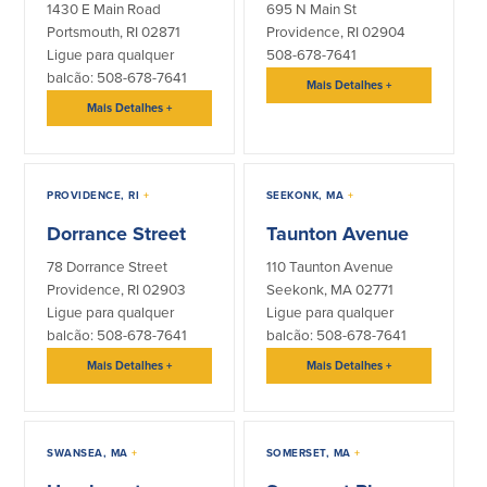
1430 E Main Road
695 N Main St
Portsmouth, RI 02871
Providence, RI 02904
Ligue para qualquer
508-678-7641
balcão: 508-678-7641
Mais Detalhes
+
Mais Detalhes
+
PROVIDENCE, RI
+
SEEKONK, MA
+
Dorrance Street
Taunton Avenue
78 Dorrance Street
110 Taunton Avenue
Providence, RI 02903
Seekonk, MA 02771
Ligue para qualquer
Ligue para qualquer
balcão: 508-678-7641
balcão: 508-678-7641
Mais Detalhes
+
Mais Detalhes
+
SWANSEA, MA
+
SOMERSET, MA
+