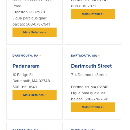
Road
888-806-2872
Quem somos
Cranston, RI 02920
Mais Detalhes
+
Ligue para qualquer
Quem somos
Afiliados
balcão: 508-678-7641
Mais Detalhes
+
Locais dos balcões em MA e RI
BayCoast Mortgage Company
Ajuda e suporte
Plimoth Investment Advisors
Informação de licença da entidade
Partners Insurance Group
da hipoteca
Priority Funding
DARTMOUTH, MA
+
DARTMOUTH, MA
+
Carreiras
Padanaram
Dartmouth Street
10 Bridge St
714 Dartmouth Street
Políticas
Dartmouth, MA 02748
508-999-1649
Dartmouth, MA 02748
Política de privacidade
Ligue para qualquer
Mais Detalhes
+
Declaração de exoneração de
balcão: 508-678-7641
responsabilidade
Seguro de depósito FDIC e DIF
Mais Detalhes
+
Recursos