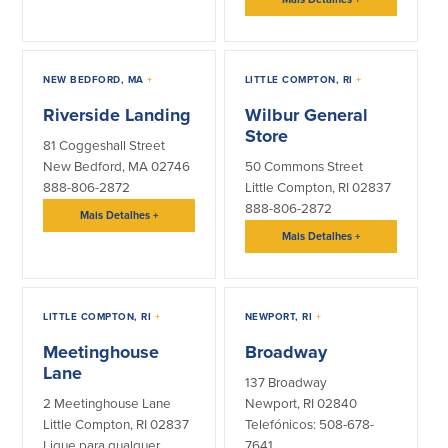
NEW BEDFORD, MA
+
LITTLE COMPTON, RI
+
Riverside Landing
Wilbur General
Store
81 Coggeshall Street
New Bedford, MA 02746
50 Commons Street
888-806-2872
Little Compton, RI 02837
888-806-2872
Mais Detalhes
+
Mais Detalhes
+
LITTLE COMPTON, RI
+
NEWPORT, RI
+
Meetinghouse
Broadway
Lane
137 Broadway
2 Meetinghouse Lane
Newport, RI 02840
Little Compton, RI 02837
Telefónicos: 508-678-
Ligue para qualquer
7641