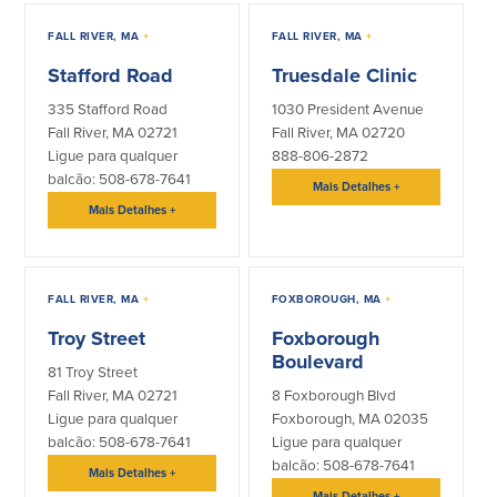
Español
FALL RIVER, MA
+
FALL RIVER, MA
+
Stafford Road
Truesdale Clinic
335 Stafford Road
1030 President Avenue
Fall River, MA 02721
Fall River, MA 02720
Ligue para qualquer
888-806-2872
balcão: 508-678-7641
Mais Detalhes
+
Mais Detalhes
+
FALL RIVER, MA
+
FOXBOROUGH, MA
+
Troy Street
Foxborough
Boulevard
81 Troy Street
Fall River, MA 02721
8 Foxborough Blvd
Ligue para qualquer
Foxborough, MA 02035
balcão: 508-678-7641
Ligue para qualquer
balcão: 508-678-7641
Mais Detalhes
+
Mais Detalhes
+