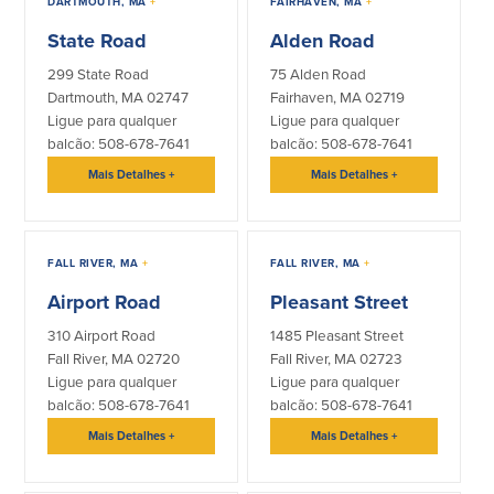
DARTMOUTH, MA
+
FAIRHAVEN, MA
+
Segurança
Recursos
State Road
Alden Road
299 State Road
75 Alden Road
Segurança
Dartmouth, MA 02747
Fairhaven, MA 02719
Programa de sensibilização do
Ligue para qualquer
Ligue para qualquer
cliente para a segurança da Internet
balcão: 508-678-7641
balcão: 508-678-7641
em casa
Mais Detalhes
+
Mais Detalhes
+
Comunidade
FALL RIVER, MA
+
FALL RIVER, MA
+
Comunidade
Programas de
educação
Airport Road
Pleasant Street
Community Reinvestment Act
310 Airport Road
1485 Pleasant Street
Get on the Bus
Fall River, MA 02720
Fall River, MA 02723
Ligue para qualquer
Ligue para qualquer
balcão: 508-678-7641
balcão: 508-678-7641
Donativos e patrocínios
Mais Detalhes
+
Mais Detalhes
+
Diretrizes de doação
Perguntas mais frequentes