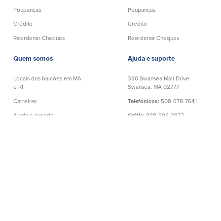
Poupanças
Poupanças
Crédito
Crédito
Reordenar Cheques
Reordenar Cheques
Quem somos
Ajuda e suporte
Locais dos balcões em MA
330 Swansea Mall Drive
e RI
Swansea, MA 02777
Carreiras
Telefónicos:
508-678-7641
Ajuda e suporte
Grátis:
888-806-2872
Política de privacidade
Banco Telefónico:
888-533-6695
Declaração de exoneração
de responsabilidade
NMLS# 403238
│
Número de Encaminhamento: 211372239