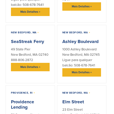
balcão: 508-678-7641
Mais Detalhes
+
Mais Detalhes
+
NEW BEDFORD, MA
+
NEW BEDFORD, MA
+
SeaStreak Ferry
Ashley Boulevard
49 State Pier
1000 Ashley Boulevard
New Bedford, MA 02740
New Bedford, MA 02745
888-806-2872
Ligue para qualquer
balcão: 508-678-7641
Mais Detalhes
+
Mais Detalhes
+
PROVIDENCE, RI
+
NEW BEDFORD, MA
+
Providence
Elm Street
Lending
23 Elm Street