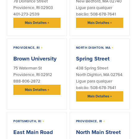
78 Dorrance Street
New Bedford, MA 02740
Providence, RI 02903
Ligue para qualquer
401-273-2539
balcão: 508-678-7641
Mais Detalhes
+
Mais Detalhes
+
PROVIDENCE, RI
+
NORTH DIGHTON, MA
+
Brown University
Spring Street
75 Waterman St
438 Spring Street
Providence, RI 02912
North Dighton, MA 02764
888-806-2872
Ligue para qualquer
balcão: 508-678-7641
Mais Detalhes
+
Mais Detalhes
+
PORTSMOUTH, RI
+
PROVIDENCE, RI
+
East Main Road
North Main Street