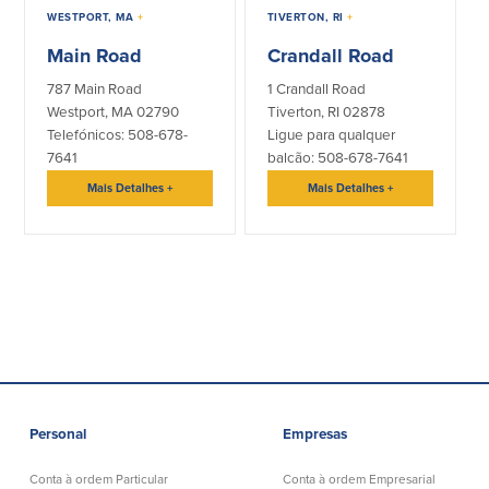
WESTPORT, MA
+
TIVERTON, RI
+
Main Road
Crandall Road
787 Main Road
1 Crandall Road
Westport, MA 02790
Tiverton, RI 02878
Telefónicos: 508-678-
Ligue para qualquer
7641
balcão: 508-678-7641
Mais Detalhes
+
Mais Detalhes
+
Personal
Empresas
Conta à ordem Particular
Conta à ordem Empresarial