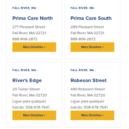
FALL RIVER, MA
+
FALL RIVER, MA
+
Plimoth Investment
Prima Care North
Prima Care South
277 Pleasant Street
289 Pleasant Street
Fall River, MA 02721
Fall River, MA 02721
888-806-2872
888-806-2872
BayCoast Mortgage
Mais Detalhes
+
Mais Detalhes
+
BayCoast Insurance
FALL RIVER, MA
+
FALL RIVER, MA
+
Abrir Conta Online
River's Edge
Robeson Street
Localizações
20 Turner Street
490 Robeson Street
Fall River, MA 02720
Fall River, MA 02720
Procurar
Ligue para qualquer
Ligue para qualquer
balcão: 508-678-7641
balcão: 508-678-7641
Português
Mais Detalhes
+
Mais Detalhes
+
English