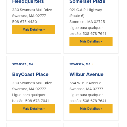
Headquarters
Somerset Plaza
330 Swansea Mall Drive
921 G.A.R. Highway
Swansea, MA 02777
(Route 6)
508-675-4430
Somerset, MA 02725
Ligue para qualquer
Mais Detalhes
+
balcão: 508-678-7641
Mais Detalhes
+
SWANSEA, MA
+
SWANSEA, MA
+
BayCoast Place
Wilbur Avenue
330 Swansea Mall Drive
554 Wilbur Avenue
Swansea, MA 02777
Swansea, MA 02777
Ligue para qualquer
Ligue para qualquer
balcão: 508-678-7641
balcão: 508-678-7641
Mais Detalhes
+
Mais Detalhes
+