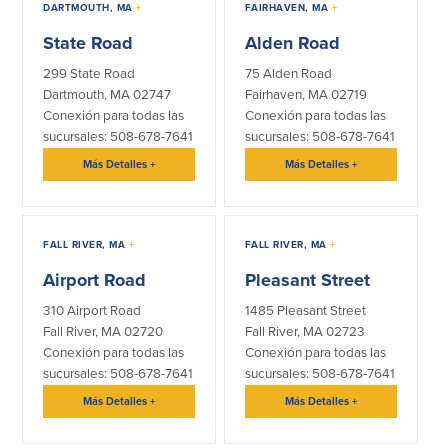
DARTMOUTH, MA
+
FAIRHAVEN, MA
+
Declaración de exoneración
State Road
Alden Road
Seguro de Depósitos de FDIC y DIF
299 State Road
75 Alden Road
Dartmouth, MA 02747
Fairhaven, MA 02719
Recursos
Conexión para todas las
Conexión para todas las
sucursales: 508-678-7641
sucursales: 508-678-7641
Seguridad
Recursos
Más Detalles
+
Más Detalles
+
Seguridad
Programa de concientización del
cliente sobre la seguridad hogareña
FALL RIVER, MA
+
FALL RIVER, MA
+
en Internet
Airport Road
Pleasant Street
310 Airport Road
1485 Pleasant Street
Comunitaria
Fall River, MA 02720
Fall River, MA 02723
Conexión para todas las
Conexión para todas las
Comunitaria
Programas educativos
sucursales: 508-678-7641
sucursales: 508-678-7641
Más Detalles
+
Más Detalles
+
Ley de reinversión comunitaria
Get on the Bus