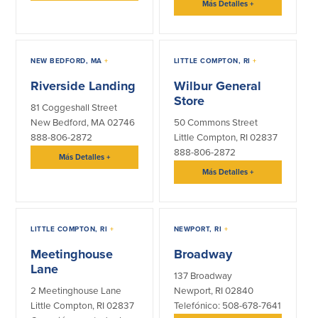
Más Detalles
+
NEW BEDFORD, MA
+
LITTLE COMPTON, RI
+
Riverside Landing
Wilbur General
Store
81 Coggeshall Street
New Bedford, MA 02746
50 Commons Street
888-806-2872
Little Compton, RI 02837
888-806-2872
Más Detalles
+
Más Detalles
+
LITTLE COMPTON, RI
+
NEWPORT, RI
+
Meetinghouse
Broadway
Lane
137 Broadway
2 Meetinghouse Lane
Newport, RI 02840
Little Compton, RI 02837
Telefónico: 508-678-7641