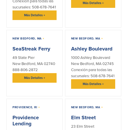
Conexión para todas las
Más Detalles
+
sucursales: 508-678-7641
Más Detalles
+
NEW BEDFORD, MA
+
NEW BEDFORD, MA
+
SeaStreak Ferry
Ashley Boulevard
49 State Pier
1000 Ashley Boulevard
New Bedford, MA 02740
New Bedford, MA 02745
888-806-2872
Conexión para todas las
sucursales: 508-678-7641
Más Detalles
+
Más Detalles
+
PROVIDENCE, RI
+
NEW BEDFORD, MA
+
Providence
Elm Street
Lending
23 Elm Street