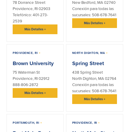
78 Dorrance Street
New Bedford, MA 02740
Providence, RI 02903
Conexión para todas las
Telefónico: 401-273-
sucursales: 508-678-7641
2539
Más Detalles
+
Más Detalles
+
PROVIDENCE, RI
+
NORTH DIGHTON, MA
+
Brown University
Spring Street
75 Waterman St
438 Spring Street
Providence, RI 02912
North Dighton, MA 02764
888-806-2872
Conexión para todas las
sucursales: 508-678-7641
Más Detalles
+
Más Detalles
+
PORTSMOUTH, RI
+
PROVIDENCE, RI
+