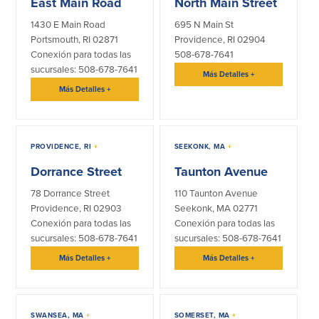
East Main Road
North Main Street
1430 E Main Road
695 N Main St
Portsmouth, RI 02871
Providence, RI 02904
Conexión para todas las
508-678-7641
sucursales: 508-678-7641
Más Detalles
+
Más Detalles
+
PROVIDENCE, RI
+
SEEKONK, MA
+
Dorrance Street
Taunton Avenue
78 Dorrance Street
110 Taunton Avenue
Providence, RI 02903
Seekonk, MA 02771
Conexión para todas las
Conexión para todas las
sucursales: 508-678-7641
sucursales: 508-678-7641
Más Detalles
+
Más Detalles
+
SWANSEA, MA
+
SOMERSET, MA
+