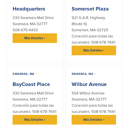
Headquarters
Somerset Plaza
330 Swansea Mall Drive
921 G.A.R. Highway
Swansea, MA 02777
(Route 6)
508-675-4430
Somerset, MA 02725
Conexión para todas las
Más Detalles
+
sucursales: 508-678-7641
Más Detalles
+
SWANSEA, MA
+
SWANSEA, MA
+
BayCoast Place
Wilbur Avenue
330 Swansea Mall Drive
554 Wilbur Avenue
Swansea, MA 02777
Swansea, MA 02777
Conexión para todas las
Conexión para todas las
sucursales: 508-678-7641
sucursales: 508-678-7641
Más Detalles
+
Más Detalles
+