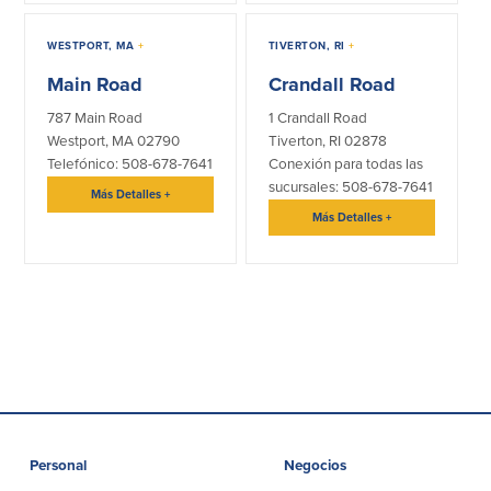
WESTPORT, MA
+
TIVERTON, RI
+
Main Road
Crandall Road
787 Main Road
1 Crandall Road
Westport, MA 02790
Tiverton, RI 02878
Telefónico: 508-678-7641
Conexión para todas las
sucursales: 508-678-7641
Más Detalles
+
Más Detalles
+
Personal
Negocios