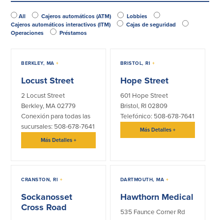
(opcional)
All
Cajeros automáticos (ATM)
Lobbies
Empresas
Cajeros automáticos interactivos (ITM)
Cajas de seguridad
Operaciones
Préstamos
Cuenta de Cheques
Cuentas de ahorros
para Empresas
(Business Checking)
BERKLEY, MA
+
BRISTOL, RI
+
Cuenta de ahorros con estado
mensual (Statement Savings)
Locust Street
Hope Street
Cuenta de cheques de Análisis
Cuenta empresarial de Acceso al
Empresarial (Business Analysis
2 Locust Street
601 Hope Street
mercado monetario (Business Money
Checking)
Market Access)
Berkley, MA 02779
Bristol, RI 02809
Comprobación del ajuste correcto
Certificados de Depósito
Conexión para todas las
Telefónico: 508-678-7641
Cuentas de cheques para
sucursales: 508-678-7641
Planes de retiro
Más Detalles
+
Municipalidades y Organizaciones
Más Detalles
+
sin Fines de Lucro (Cuenta
Municipal/Non-Profit Checking)
IOLTA
CRANSTON, RI
+
DARTMOUTH, MA
+
Préstamos
Servicios
Sockanosset
Hawthorn Medical
Cross Road
535 Faunce Corner Rd
Préstamos comerciales
Soluciones para la gestión de