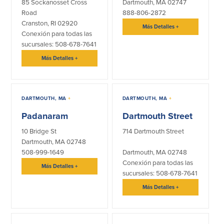
efectivo
85 Sockanosset Cross
Dartmouth, MA 02747
Oficina de préstamos en Providence
iBanking
Road
888-806-2872
Préstamos y líneas para negocios
Cranston, RI 02920
Tarjeta de débito BusinessCard® de
Colaboraciones para el desarrollo
Más Detalles
+
Mastercard®
Conexión para todas las
de negocios
Reordenar Cheques
sucursales: 508-678-7641
Portal de pagos en línea
Más Detalles
+
Acerca de nosotros
DARTMOUTH, MA
+
DARTMOUTH, MA
+
Acerca de nosotros
Afiliados
Padanaram
Dartmouth Street
Ubicación de sucursales en MA y RI
BayCoast Mortgage Company
10 Bridge St
714 Dartmouth Street
Ayuda y soporte
Plimoth Investment Advisors
Dartmouth, MA 02748
Información de licencia para originar
Partners Insurance Group
508-999-1649
Dartmouth, MA 02748
hipotecas
Priority Funding
Conexión para todas las
Más Detalles
+
Carreras
sucursales: 508-678-7641
Más Detalles
+
Políticas
Política de privacidad