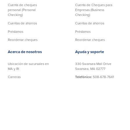
Cuenta de cheques
Cuenta de Cheques para
personal (Personal
Empresas (Business
Checking)
Checking)
Cuentas de ahorros
Cuentas de ahorros
Préstamos
Préstamos
Reordenar cheques
Reordenar cheques
Acerca de nosotros
Ayuda y soporte
Ubicación de sucursales en
330 Swansea Mall Drive
MA y RI
Swansea, MA 02777
Carreras
Telefónico:
508-678-7641
Ayuda y soporte
Sin Cargo:
888-806-2872
Política de privacidad
NMLS# 403238
Declaración de
Bancarios Telefónicos:
exoneración
888-533-6695
│