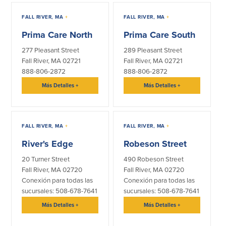
Donaciones y
FALL RIVER, MA
+
FALL RIVER, MA
+
patrocinios
Prima Care North
Prima Care South
Pautas para dar
277 Pleasant Street
289 Pleasant Street
Preguntas frecuentes
Fall River, MA 02721
Fall River, MA 02721
888-806-2872
888-806-2872
Más Detalles
+
Más Detalles
+
BayCoast Mortgage
FALL RIVER, MA
+
FALL RIVER, MA
+
River's Edge
Robeson Street
BayCoast Insurance
20 Turner Street
490 Robeson Street
Cuenta Abierta
Fall River, MA 02720
Fall River, MA 02720
Conexión para todas las
Conexión para todas las
Sucursales
sucursales: 508-678-7641
sucursales: 508-678-7641
Más Detalles
+
Más Detalles
+
Buscar