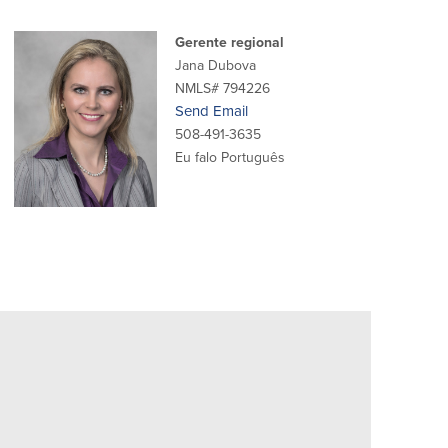
Gerente regional
Jana Dubova
NMLS# 794226
Send Email
508-491-3635
Eu falo Português