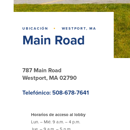
·
UBICACIÓN
WESTPORT, MA
Main Road
787 Main Road
Westport, MA 02790
Telefónico: 508-678-7641
Horarios de acceso al lobby
Lun. – Mié. 9 a.m. – 4 p.m.
Jue. – 9 a.m. – 5 p.m.