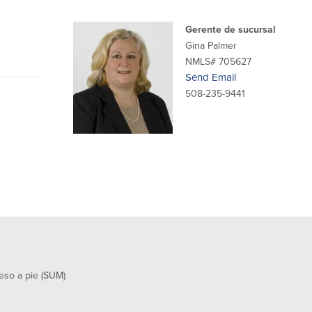
en
Gerente de sucursal
otra
Gina Palmer
ventana
NMLS# 705627
Send Email
508-235-9441
eso a pie (SUM)