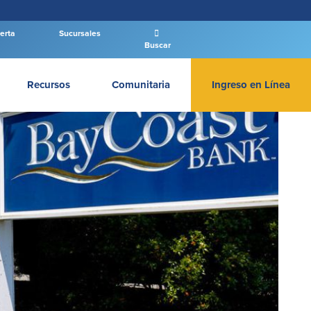
erta
Sucursales
Buscar
Recursos
Comunitaria
Ingreso en Línea
INGRESAR BANCA PERSONAL
Entrar Banca Personal
New User
|
Has olvidado tu contraseña
– OR –
IR A BANCA EMPRESAS