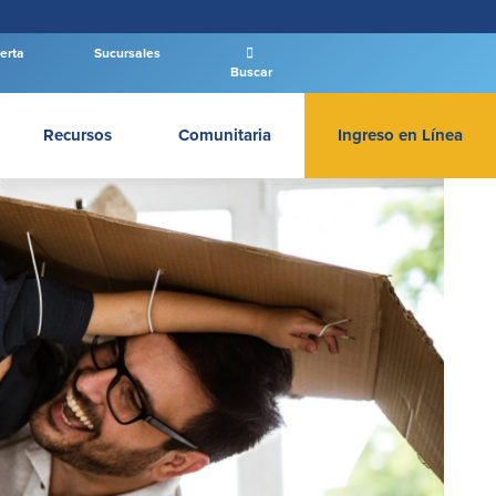
erta
Sucursales
Buscar
Recursos
Comunitaria
Ingreso en Línea
INGRESAR BANCA PERSONAL
Entrar Banca Personal
New User
|
Has olvidado tu contraseña
– OR –
IR A BANCA EMPRESAS