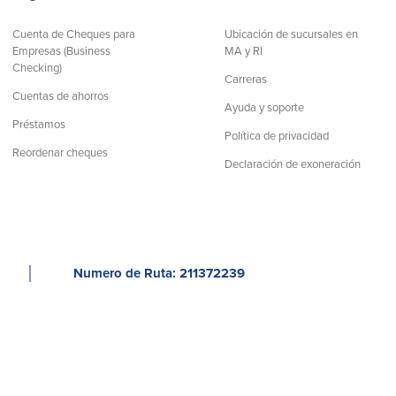
Cuenta de Cheques para
Ubicación de sucursales en
Empresas (Business
MA y RI
Checking)
Carreras
Cuentas de ahorros
Ayuda y soporte
Préstamos
Política de privacidad
Reordenar cheques
Declaración de exoneración
│
Numero de Ruta: 211372239
os los derechos reservados.
Toda la información que contiene este
s de autor (copyright) de BayCoast Bank. Se prohíbe estrictamente la