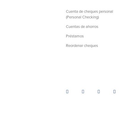
Cuenta de cheques personal
(Personal Checking)
Cuentas de ahorros
Préstamos
Reordenar cheques
©BayCoast Bank & baycoast.bank. Tod
sitio web está protegida por los derecho