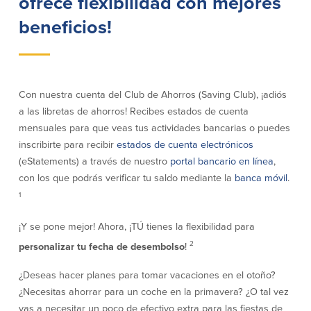
ofrece flexibilidad con mejores
beneficios!
Empresas
Cuenta de Cheques
Cuentas de ahorros
para Empresas
(Business Checking)
Con nuestra cuenta del Club de Ahorros (Saving Club), ¡adiós
Cuenta de ahorros con estado
mensual (Statement Savings)
a las libretas de ahorros! Recibes estados de cuenta
Cuenta de cheques de Análisis
Cuenta empresarial de Acceso al
mensuales para que veas tus actividades bancarias o puedes
Empresarial (Business Analysis
mercado monetario (Business Money
inscribirte para recibir
estados de cuenta electrónicos
Checking)
Market Access)
(eStatements) a través de nuestro
portal bancario en línea
,
Comprobación del ajuste correcto
Certificados de Depósito
Cuentas de cheques para
con los que podrás verificar tu saldo mediante la
banca móvil
.
Planes de retiro
Municipalidades y Organizaciones
1
sin Fines de Lucro (Cuenta
Municipal/Non-Profit Checking)
¡Y se pone mejor! Ahora, ¡TÚ tienes la flexibilidad para
IOLTA
2
personalizar tu fecha de desembolso
!
Préstamos
Servicios
¿Deseas hacer planes para tomar vacaciones en el otoño?
¿Necesitas ahorrar para un coche en la primavera? ¿O tal vez
Préstamos comerciales
Soluciones para la gestión de
vas a necesitar un poco de efectivo extra para las fiestas de