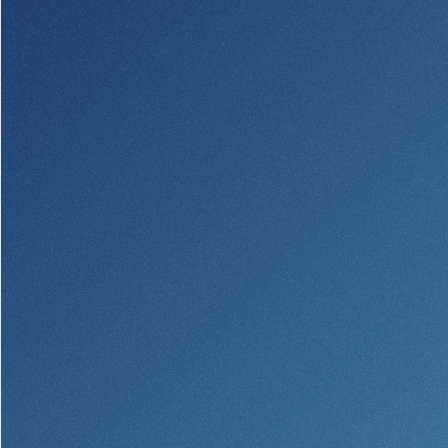
Donaciones y
patrocinios
Pautas para dar
Preguntas frecuentes
BayCoast Mortgage
BayCoast Insurance
Cuenta Abierta
Sucursales
Buscar