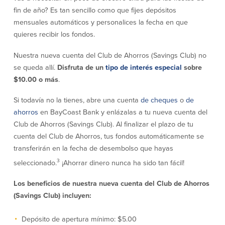
efectivo
Oficina de préstamos en Providence
fin de año? Es tan sencillo como que fijes depósitos
iBanking
Préstamos y líneas para negocios
mensuales automáticos y personalices la fecha en que
Tarjeta de débito BusinessCard® de
Colaboraciones para el desarrollo
Mastercard®
quieres recibir los fondos.
de negocios
Reordenar Cheques
Portal de pagos en línea
Nuestra nueva cuenta del Club de Ahorros (Savings Club) no
se queda allí.
Disfruta de un
tipo de interés especial
sobre
$10.00 o más
.
Acerca de nosotros
Si todavía no la tienes, abre una cuenta
de cheques
o
de
Acerca de nosotros
Afiliados
ahorros
en BayCoast Bank y enlázalas a tu nueva cuenta del
Club de Ahorros (Savings Club). Al finalizar el plazo de tu
Ubicación de sucursales en MA y RI
BayCoast Mortgage Company
cuenta del Club de Ahorros, tus fondos automáticamente se
Ayuda y soporte
Plimoth Investment Advisors
transferirán en la fecha de desembolso que hayas
Información de licencia para originar
Partners Insurance Group
hipotecas
3
seleccionado.
¡Ahorrar dinero nunca ha sido tan fácil!
Priority Funding
Carreras
Los beneficios de nuestra nueva cuenta del Club de Ahorros
(Savings Club) incluyen:
Políticas
Depósito de apertura mínimo: $5.00
Política de privacidad