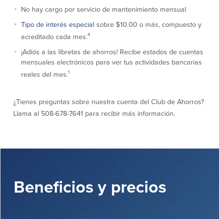
No hay cargo por servicio de mantenimiento mensual
Declaración de exoneración
Seguro de Depósitos de FDIC y DIF
Tipo de interés especial
sobre $10.00 o más, compuesto y
4
acreditado cada mes.
¡Adiós a las libretas de ahorros! Recibe estados de cuentas
Recursos
mensuales electrónicos para ver tus actividades bancarias
1
reales del mes.
Seguridad
Recursos
Seguridad
¿Tienes preguntas sobre nuestra cuenta del Club de Ahorros?
Programa de concientización del
Llama al 508-678-7641 para recibir más información.
cliente sobre la seguridad hogareña
en Internet
Comunitaria
Comunitaria
Programas educativos
Beneficios y precios
Ley de reinversión comunitaria
Get on the Bus