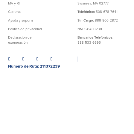
MA y RI
Swansea, MA 02777
Carreras
Telefónico:
508-678-7641
Ayuda y soporte
Sin Cargo:
888-806-2872
Política de privacidad
NMLS# 403238
Declaración de
Bancarios Telefónicos:
exoneración
888-533-6695
│
Numero de Ruta: 211372239
©BayCoast Bank & baycoast.bank. Todos los derechos
reservados.
Toda la información que contiene este sitio web
está protegida por los derechos de autor (copyright) de
BayCoast Bank. Se prohíbe estrictamente la reproducción de
cualquier información divulgada en este sitio. Cualquier
prueba de actividad delictiva se entregará a los agentes de las
fuerzas de seguridad.