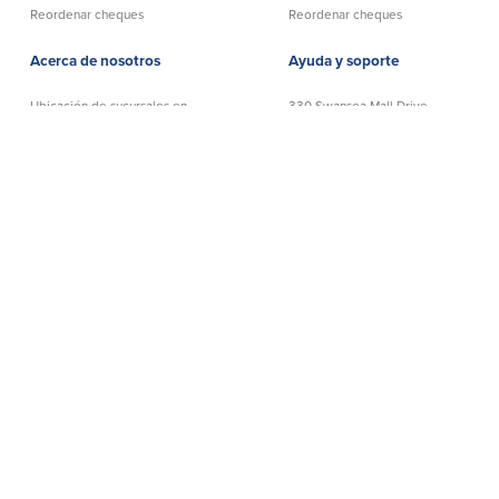
Reordenar cheques
Reordenar cheques
Acerca de nosotros
Ayuda y soporte
Ubicación de sucursales en
330 Swansea Mall Drive
MA y RI
Swansea, MA 02777
Carreras
Telefónico:
508-678-7641
Ayuda y soporte
Sin Cargo:
888-806-2872
Política de privacidad
NMLS# 403238
Declaración de
Bancarios Telefónicos:
exoneración
888-533-6695
│
Numero de Ruta: 211372239
©BayCoast Bank & baycoast.bank. Todos los derechos
reservados.
Toda la información que contiene este sitio web
está protegida por los derechos de autor (copyright) de