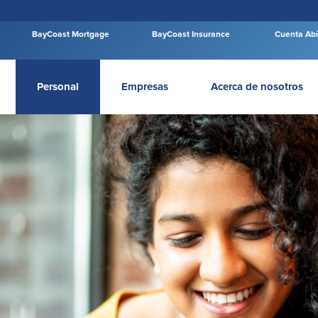
BayCoast Mortgage
BayCoast Insurance
Cuenta Abi
Personal
Empresas
Acerca de nosotros