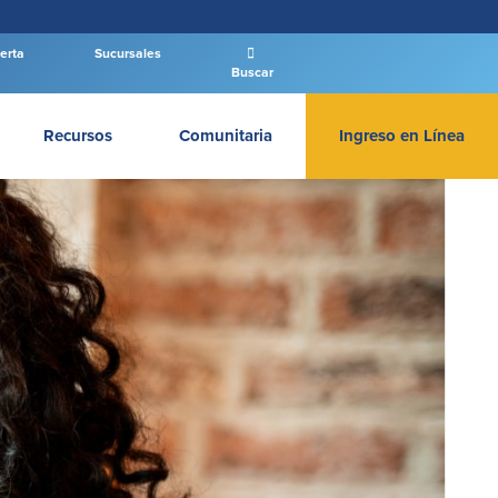
erta
Sucursales
Buscar
Recursos
Comunitaria
Ingreso en Línea
INGRESAR BANCA PERSONAL
Entrar Banca Personal
New User
|
Has olvidado tu contraseña
– OR –
IR A BANCA EMPRESAS