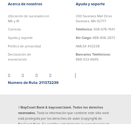
Acerca de nosotros
Ayuda y soporte
Español
Ubicación de sucursales en
330 Swansea Mall Drive
English
MA y RI
Swansea, MA 02777
Carreras
Telefónico:
508-678-7641
Português
Ayuda y soporte
Sin Cargo:
888-806-2872
Política de privacidad
NMLS# 403238
Declaración de
Bancarios Telefónicos:
exoneración
888-533-6695
│
Numero de Ruta: 211372239
©BayCoast Bank & baycoast.bank. Todos los derechos
reservados.
Toda la información que contiene este sitio web
está protegida por los derechos de autor (copyright) de
BayCoast Bank. Se prohíbe estrictamente la reproducción de
cualquier información divulgada en este sitio. Cualquier