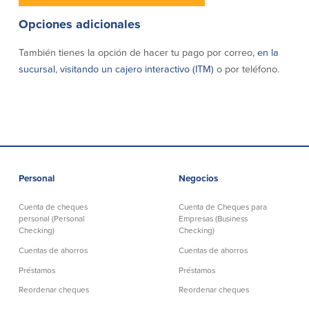
Donaciones y
Opciones adicionales
patrocinios
También tienes la opción de hacer tu pago por correo,
en la
Pautas para dar
sucursal
,
visitando un cajero interactivo (ITM)
o por teléfono.
Preguntas frecuentes
BayCoast Mortgage
Personal
Negocios
BayCoast Insurance
Cuenta de cheques
Cuenta de Cheques para
personal (Personal
Empresas (Business
Cuenta Abierta
Checking)
Checking)
Cuentas de ahorros
Cuentas de ahorros
Sucursales
Préstamos
Préstamos
Reordenar cheques
Reordenar cheques
Buscar