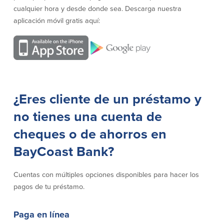
efectivo
Oficina de préstamos en Providence
cualquier hora y desde donde sea. Descarga nuestra
iBanking
Préstamos y líneas para negocios
aplicación móvil gratis aquí:
Tarjeta de débito BusinessCard® de
Colaboraciones para el desarrollo
Mastercard®
de negocios
Reordenar Cheques
Portal de pagos en línea
Acerca de nosotros
¿Eres cliente de un préstamo y
Acerca de nosotros
Afiliados
no tienes una cuenta de
Ubicación de sucursales en MA y RI
BayCoast Mortgage Company
cheques o de ahorros en
Ayuda y soporte
Plimoth Investment Advisors
BayCoast Bank?
Información de licencia para originar
Partners Insurance Group
hipotecas
Priority Funding
Carreras
Cuentas con múltiples opciones disponibles para hacer los
pagos de tu préstamo.
Políticas
Paga en línea
Política de privacidad