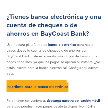
Empresas
¿Tienes banca electrónica y una
Cuenta de Cheques
Cuentas de ahorros
cuenta de cheques o de
para Empresas
(Business Checking)
ahorros en BayCoast Bank?
Cuenta de ahorros con estado
mensual (Statement Savings)
Cuenta de cheques de Análisis
Cuenta empresarial de Acceso al
Usa nuestra plataforma de
banca electrónica
para hacer
Empresarial (Business Analysis
mercado monetario (Business Money
Checking)
pagos desde tu cuenta de cheques o de ahorros con
Market Access)
Comprobación del ajuste correcto
BayCoast Bank. Este es el modo más rápido de tramitar tus
Certificados de Depósito
Cuentas de cheques para
pagos cada mes, ya que los pagos se aplican al instante. ¿No
Planes de retiro
Municipalidades y Organizaciones
estás inscrito para la banca electrónica? Configura tu cuenta
sin Fines de Lucro (Cuenta
aquí
.
Municipal/Non-Profit Checking)
IOLTA
Iniciar sesión en banca electrónica
Inscríbete para la banca electrónica
Préstamos
Servicios
Para mayor conveniencia,
descarga nuestra aplicación móvil
Préstamos comerciales
Soluciones para la gestión de
para que puedas hacer pagos desde tu dispositivo móvil a