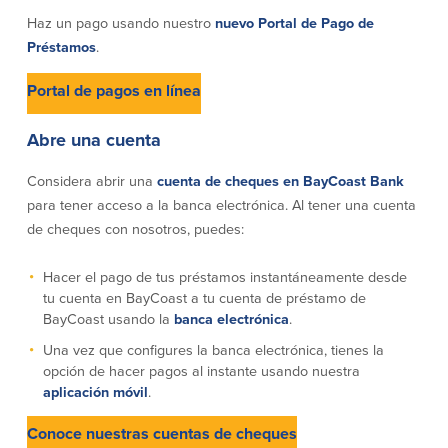
Declaración de exoneración
Haz un pago usando nuestro
nuevo Portal de Pago de
Seguro de Depósitos de FDIC y DIF
Préstamos
.
Portal de pagos en línea
Recursos
Abre una cuenta
Seguridad
Recursos
Considera abrir una
cuenta de cheques en BayCoast Bank
Seguridad
para tener acceso a la banca electrónica. Al tener una cuenta
Programa de concientización del
de cheques con nosotros, puedes:
cliente sobre la seguridad hogareña
en Internet
Hacer el pago de tus préstamos instantáneamente desde
tu cuenta en BayCoast a tu cuenta de préstamo de
BayCoast usando la
banca electrónica
.
Comunitaria
Una vez que configures la banca electrónica, tienes la
Comunitaria
Programas educativos
opción de hacer pagos al instante usando nuestra
aplicación móvil
.
Ley de reinversión comunitaria
Get on the Bus
Conoce nuestras cuentas de cheques