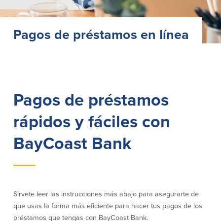
Préstamos personales en
Banca móvil
Massachusetts y Rhode Island
eStatements (estados de cuenta
Pagos de préstamos en línea
Préstamos hipotecarios
electrónicos)
Casas prefabricadas y móviles
Recompensas por compras
Línea de Crédito Hipotecario
Apple y Google Pay
(HELOC)
Gestión del dinero
Prestamo HEAT
Haz la solicitud
Préstamos para automóviles de
Pagos de préstamos
BayCoast
Pagos de préstamos en línea
rápidos y fáciles con
Otros Servicios
BayCoast Bank
Partners Insurance
Tarjeta de ATM/Débito
Cajeros automáticos interactivos
(CIM)
Sírvete leer las instrucciones más abajo para asegurarte de
Cajas de seguridad
que usas la forma más eficiente para hacer tus pagos de los
Cambio de divisas
préstamos que tengas con BayCoast Bank.