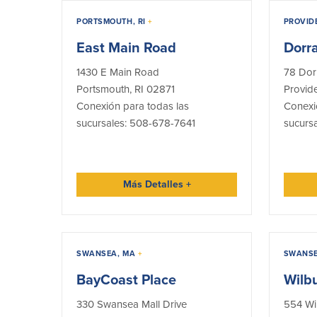
PORTSMOUTH, RI
+
PROVID
East Main Road
Dorr
1430 E Main Road
78 Dor
Portsmouth, RI 02871
Provid
Conexión para todas las
Conexi
sucursales: 508-678-7641
sucurs
Más Detalles
+
SWANSEA, MA
+
SWANSE
BayCoast Place
Wilb
330 Swansea Mall Drive
554 Wi