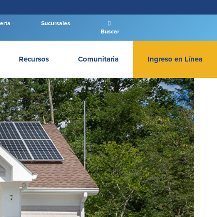
erta
Sucursales
Buscar
Recursos
Comunitaria
Ingreso en Línea
INGRESAR BANCA PERSONAL
Entrar Banca Personal
New User
|
Has olvidado tu contraseña
– OR –
IR A BANCA EMPRESAS