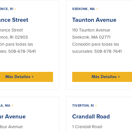
ENCE, RI
+
SEEKONK, MA
+
ance Street
Taunton Avenue
rance Street
110 Taunton Avenue
ence, RI 02903
Seekonk, MA 02771
ón para todas las
Conexión para todas las
ales: 508-678-7641
sucursales: 508-678-7641
Más Detalles
+
Más Detalles
+
A, MA
+
TIVERTON, RI
+
ur Avenue
Crandall Road
lbur Avenue
1 Crandall Road