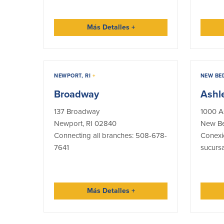
Más Detalles
+
NEWPORT, RI
+
NEW BE
Broadway
Ashl
137 Broadway
1000 A
Newport, RI 02840
New Be
Connecting all branches: 508-678-
Conexi
7641
sucurs
Más Detalles
+