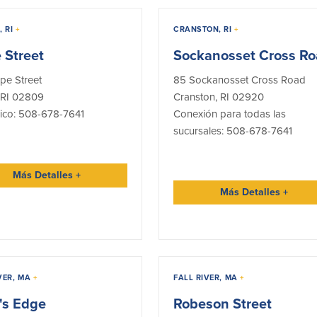
, RI
+
CRANSTON, RI
+
 Street
Sockanosset Cross R
pe Street
85 Sockanosset Cross Road
, RI 02809
Cranston, RI 02920
nico: 508-678-7641
Conexión para todas las
sucursales: 508-678-7641
Más Detalles
+
Más Detalles
+
VER, MA
+
FALL RIVER, MA
+
's Edge
Robeson Street