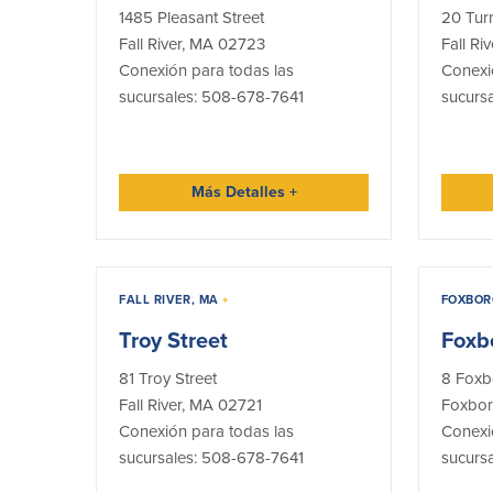
1485 Pleasant Street
20 Turn
Fall River, MA 02723
Fall Ri
Conexión para todas las
Conexi
sucursales: 508-678-7641
sucurs
Más Detalles
+
FALL RIVER, MA
+
FOXBOR
Troy Street
Foxb
81 Troy Street
8 Foxb
Fall River, MA 02721
Foxbor
Conexión para todas las
Conexi
sucursales: 508-678-7641
sucurs