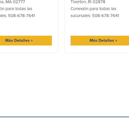
a, MA 02777
Tiverton, RI 02878
ón para todas las
Conexión para todas las
ales: 508-678-7641
sucursales: 508-678-7641
Más Detalles
+
Más Detalles
+