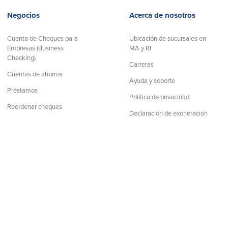
Negocios
Acerca de nosotros
Cuenta de Cheques para
Ubicación de sucursales en
Empresas (Business
MA y RI
Checking)
Carreras
Cuentas de ahorros
Ayuda y soporte
Préstamos
Política de privacidad
Reordenar cheques
Declaración de exoneración
│
Numero de Ruta: 211372239