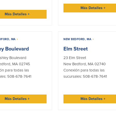
Más Detalles
+
Más Detalles
+
DFORD, MA
+
NEW BEDFORD, MA
+
ey Boulevard
Elm Street
shley Boulevard
23 Elm Street
dford, MA 02745
New Bedford, MA 02740
ón para todas las
Conexión para todas las
ales: 508-678-7641
sucursales: 508-678-7641
Más Detalles
+
Más Detalles
+