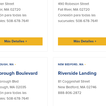
er Street
490 Robeson Street
ver, MA 02720
Fall River, MA 02720
ón para todas las
Conexión para todas las
ales: 508-678-7641
sucursales: 508-678-7641
Más Detalles
+
Más Detalles
+
OUGH, MA
+
NEW BEDFORD, MA
+
orough Boulevard
Riverside Landing
orough Blvd
81 Coggeshall Street
ough, MA 02035
New Bedford, MA 02746
ón para todas las
888-806-2872
ales: 508-678-7641