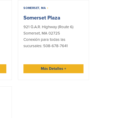
SOMERSET, MA
+
Somerset Plaza
921 G.A.R. Highway (Route 6)
Somerset, MA 02725
Conexión para todas las
sucursales: 508-678-7641
Más Detalles
+