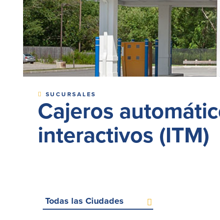
SUCURSALES
Cajeros automátic
interactivos (ITM)
Seleccione
una
ciudad
(opcional)
Todo
ATMs