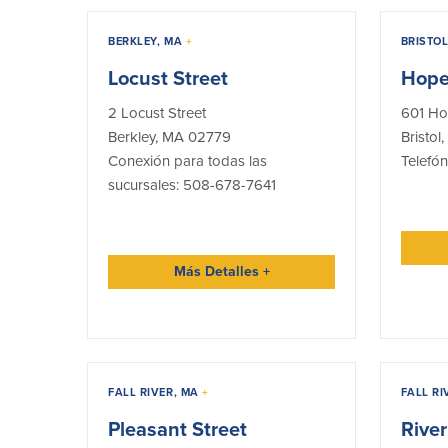
ITMs
Lobbies
BERKLEY, MA
+
BRISTOL
Operaciones
Locust Street
Hope
2 Locust Street
601 Ho
Berkley, MA 02779
Bristol
Conexión para todas las
Telefó
sucursales: 508-678-7641
Más Detalles
+
FALL RIVER, MA
+
FALL RI
Pleasant Street
River