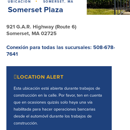
·
UBICACIÓN
SOMERSET, MA
Préstamos personales en
Banca móvil
Somerset Plaza
Massachusetts y Rhode Island
eStatements (estados de cuenta
Préstamos hipotecarios
electrónicos)
Casas prefabricadas y móviles
Recompensas por compras
921 G.A.R. Highway (Route 6)
Línea de Crédito Hipotecario
Apple y Google Pay
Somerset, MA 02725
(HELOC)
Gestión del dinero
Prestamo HEAT
Haz la solicitud
Conexión para todas las sucursales: 508-678-
Préstamos para automóviles de
7641
BayCoast
Pagos de préstamos en línea
LOCATION ALERT
Otros Servicios
Esta ubicación está abierta durante trabajos de
Partners Insurance
construcción en la calle. Por favor, ten en cuenta
Tarjeta de ATM/Débito
que en ocasiones quizás solo haya una vía
Cajeros automáticos interactivos
habilitada para hacer operaciones bancarias
(CIM)
desde el automóvil durante los trabajos de
Cajas de seguridad
construcción.
Cambio de divisas