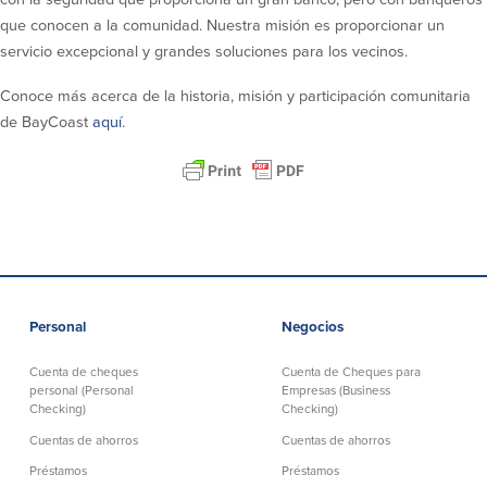
Declaración de exoneración
que conocen a la comunidad. Nuestra misión es proporcionar un
Seguro de Depósitos de FDIC y DIF
servicio excepcional y grandes soluciones para los vecinos.
Conoce más acerca de la historia, misión y participación comunitaria
Recursos
de BayCoast
aquí
.
Seguridad
Recursos
Seguridad
Programa de concientización del
cliente sobre la seguridad hogareña
en Internet
Personal
Negocios
Comunitaria
Cuenta de cheques
Cuenta de Cheques para
personal (Personal
Empresas (Business
Comunitaria
Programas educativos
Checking)
Checking)
Cuentas de ahorros
Cuentas de ahorros
Ley de reinversión comunitaria
Get on the Bus
Préstamos
Préstamos