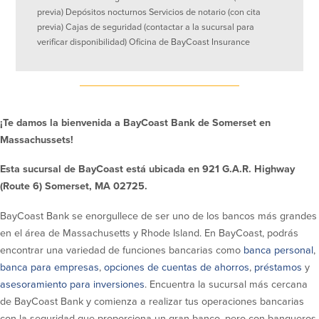
efectivo
Oficina de préstamos en Providence
previa) Depósitos nocturnos Servicios de notario (con cita
iBanking
Préstamos y líneas para negocios
previa) Cajas de seguridad (contactar a la sucursal para
Tarjeta de débito BusinessCard® de
Colaboraciones para el desarrollo
verificar disponibilidad) Oficina de BayCoast Insurance
Mastercard®
de negocios
Reordenar Cheques
Portal de pagos en línea
Acerca de nosotros
¡Te damos la bienvenida a BayCoast Bank de Somerset en
Massachussets!
Acerca de nosotros
Afiliados
Esta sucursal de BayCoast está ubicada en 921 G.A.R. Highway
Ubicación de sucursales en MA y RI
BayCoast Mortgage Company
(Route 6) Somerset, MA 02725.
Ayuda y soporte
Plimoth Investment Advisors
Información de licencia para originar
Partners Insurance Group
BayCoast Bank se enorgullece de ser uno de los bancos más grandes
hipotecas
Priority Funding
en el área de Massachusetts y Rhode Island. En BayCoast, podrás
Carreras
encontrar una variedad de funciones bancarias como
banca personal
,
banca para empresas
,
opciones de cuentas de ahorros
,
préstamos
y
Políticas
asesoramiento para inversiones
. Encuentra la sucursal más cercana
de BayCoast Bank y comienza a realizar tus operaciones bancarias
Política de privacidad
con la seguridad que proporciona un gran banco, pero con banqueros