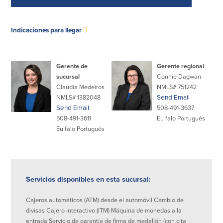
Empresas
se
Indicaciones para llegar
abre
Cuenta de Cheques
Cuentas de ahorros
en
para Empresas
(Business Checking)
otra
Gerente de
Gerente regional
Cuenta de ahorros con estado
sucursal
Connie Dagwan
mensual (Statement Savings)
ventana
Cuenta de cheques de Análisis
Claudia Medeiros
NMLS# 751242
Cuenta empresarial de Acceso al
Empresarial (Business Analysis
mercado monetario (Business Money
NMLS# 1382048
Send Email
Checking)
Market Access)
Send Email
508-491-3637
Comprobación del ajuste correcto
Certificados de Depósito
508-491-3611
Eu falo Português
Cuentas de cheques para
Eu falo Português
Planes de retiro
Municipalidades y Organizaciones
sin Fines de Lucro (Cuenta
Municipal/Non-Profit Checking)
IOLTA
Servicios disponibles en esta sucursal:
Préstamos
Servicios
Cajeros automáticos (ATM) desde el automóvil Cambio de
divisas Cajero interactivo (ITM) Máquina de monedas a la
Préstamos comerciales
Soluciones para la gestión de
entrada Servicio de garantía de firma de medallón (con cita