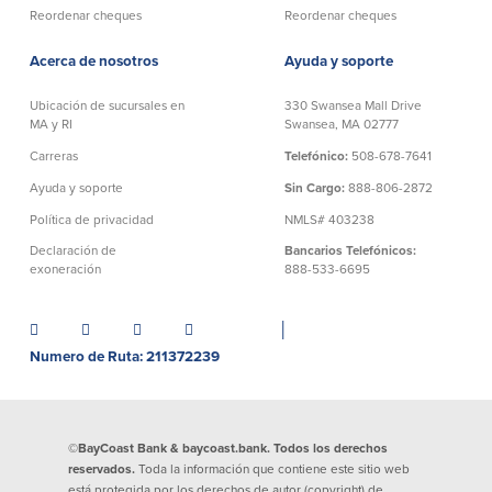
Reordenar cheques
Reordenar cheques
Donaciones y
patrocinios
Acerca de nosotros
Ayuda y soporte
Pautas para dar
Ubicación de sucursales en
330 Swansea Mall Drive
MA y RI
Swansea, MA 02777
Preguntas frecuentes
Carreras
Telefónico:
508-678-7641
Ayuda y soporte
Sin Cargo:
888-806-2872
Política de privacidad
NMLS# 403238
Declaración de
Bancarios Telefónicos:
BayCoast Mortgage
exoneración
888-533-6695
BayCoast Insurance
│
Numero de Ruta: 211372239
Cuenta Abierta
Sucursales
©BayCoast Bank & baycoast.bank. Todos los derechos
reservados.
Toda la información que contiene este sitio web
Buscar
está protegida por los derechos de autor (copyright) de