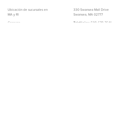
Ubicación de sucursales en
330 Swansea Mall Drive
MA y RI
Swansea, MA 02777
Carreras
Telefónico:
508-678-7641
Ayuda y soporte
Sin Cargo:
888-806-2872
Política de privacidad
NMLS# 403238
Declaración de
Bancarios Telefónicos:
exoneración
888-533-6695
│
Numero de Ruta: 211372239
©BayCoast Bank & baycoast.bank. Todos los derechos
reservados.
Toda la información que contiene este sitio web
está protegida por los derechos de autor (copyright) de
BayCoast Bank. Se prohíbe estrictamente la reproducción de
cualquier información divulgada en este sitio. Cualquier
prueba de actividad delictiva se entregará a los agentes de las