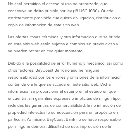
No está permitido el acceso ni uso no autorizado, que
Préstamos personales en
Banca móvil
constituye un delito punible por ley (18 USC 1030). Queda
Massachusetts y Rhode Island
eStatements (estados de cuenta
estrictamente prohibida cualquiera divulgación, distribución o
Préstamos hipotecarios
electrónicos)
copia de informacion de este sitio web.
Casas prefabricadas y móviles
Recompensas por compras
Línea de Crédito Hipotecario
Apple y Google Pay
Las ofertas, tasas, términos, y otra información que se brinde
(HELOC)
Gestión del dinero
en este sitio web están sujetas a cambios sin previo aviso y
Prestamo HEAT
Haz la solicitud
Préstamos para automóviles de
se pueden retirar en cualquier momento.
BayCoast
Pagos de préstamos en línea
Debido a la posibilidad de error humano y mecánico, así como
otros factores, BayCoast Bank no asume ninguna
responsabilidad por los errores y omisiones de la información
Otros Servicios
contenida o a la que se acceda en este sitio web. Dicha
información se proporciona al usuario en el estado en que
Partners Insurance
encuentra, sin garantías expresas o implícitas de ningún tipo,
Tarjeta de ATM/Débito
incluidas las garantías de comerciabilidad, la no infracción de
Cajeros automáticos interactivos
(CIM)
propiedad intelectual o su adecuación para un propósito en
Cajas de seguridad
particular. Asimismo, BayCoast Bank no se hace responsable
Cambio de divisas
por ninguna demora, dificultad de uso, imprecisión de la