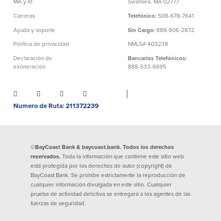
efectivo
MA y RI
Swansea, MA 02777
Oficina de préstamos en Providence
iBanking
Préstamos y líneas para negocios
Carreras
Telefónico:
508-678-7641
Tarjeta de débito BusinessCard® de
Colaboraciones para el desarrollo
Ayuda y soporte
Sin Cargo:
888-806-2872
Mastercard®
de negocios
Reordenar Cheques
Política de privacidad
NMLS# 403238
Portal de pagos en línea
Declaración de
Bancarios Telefónicos:
exoneración
888-533-6695
Acerca de nosotros
│
Acerca de nosotros
Afiliados
Numero de Ruta: 211372239
Ubicación de sucursales en MA y RI
BayCoast Mortgage Company
Ayuda y soporte
Plimoth Investment Advisors
©BayCoast Bank & baycoast.bank. Todos los derechos
Información de licencia para originar
Partners Insurance Group
hipotecas
reservados.
Toda la información que contiene este sitio web
Priority Funding
está protegida por los derechos de autor (copyright) de
Carreras
BayCoast Bank. Se prohíbe estrictamente la reproducción de
cualquier información divulgada en este sitio. Cualquier
prueba de actividad delictiva se entregará a los agentes de las
Políticas
fuerzas de seguridad.
Política de privacidad