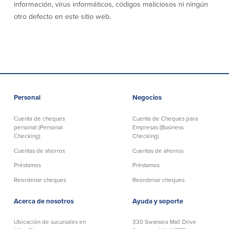
información, virus informáticos, códigos maliciosos ni ningún
otro defecto en este sitio web.
Empresas
Cuenta de Cheques
Cuentas de ahorros
para Empresas
(Business Checking)
Cuenta de ahorros con estado
mensual (Statement Savings)
Cuenta de cheques de Análisis
Cuenta empresarial de Acceso al
Personal
Negocios
Empresarial (Business Analysis
mercado monetario (Business Money
Checking)
Market Access)
Comprobación del ajuste correcto
Cuenta de cheques
Cuenta de Cheques para
Certificados de Depósito
personal (Personal
Empresas (Business
Cuentas de cheques para
Planes de retiro
Checking)
Checking)
Municipalidades y Organizaciones
sin Fines de Lucro (Cuenta
Cuentas de ahorros
Cuentas de ahorros
Municipal/Non-Profit Checking)
Préstamos
Préstamos
IOLTA
Reordenar cheques
Reordenar cheques
Préstamos
Servicios
Acerca de nosotros
Ayuda y soporte
Préstamos comerciales
Soluciones para la gestión de
Ubicación de sucursales en
330 Swansea Mall Drive