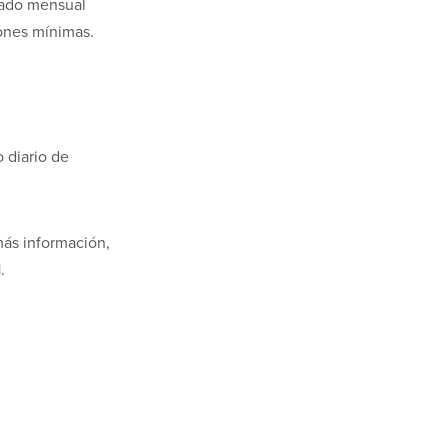
stado mensual
iones mínimas.
 diario de
más información,
.