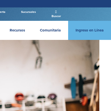
erta
Sucursales
Buscar
Recursos
Comunitaria
Ingreso en Línea
Ingresar Empresas
INGRESAR PERSONAL
Log In
Nuevo Usuario
|
Has olvidado tu contraseña
– OR –
IR A BANCA EMPRESAS