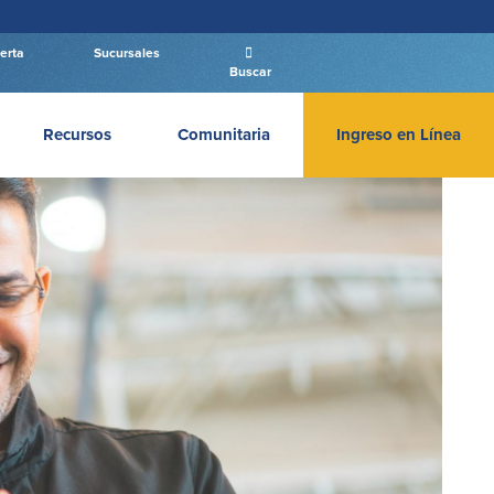
erta
Sucursales
Buscar
Recursos
Comunitaria
Ingreso en Línea
INGRESAR BANCA PERSONAL
Entrar Banca Personal
New User
|
Has olvidado tu contraseña
– OR –
IR A BANCA EMPRESAS