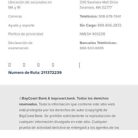
Ubicación de sucursales en
330 Swansea Mall Drive
MA y RI
Swansea, MA 02777
Donaciones y
patrocinios
Carreras
Telefónico:
508-678-7641
Ayuda y soporte
Sin Cargo:
888-806-2872
Pautas para dar
Política de privacidad
NMLS# 403238
Preguntas frecuentes
Declaración de
Bancarios Telefónicos:
exoneración
888-533-6695
│
Numero de Ruta: 211372239
BayCoast Mortgage
BayCoast Insurance
©BayCoast Bank & baycoast.bank. Todos los derechos
Cuenta Abierta
reservados.
Toda la información que contiene este sitio web
está protegida por los derechos de autor (copyright) de
Sucursales
BayCoast Bank. Se prohíbe estrictamente la reproducción de
cualquier información divulgada en este sitio. Cualquier
prueba de actividad delictiva se entregará a los agentes de las
Buscar
fuerzas de seguridad.