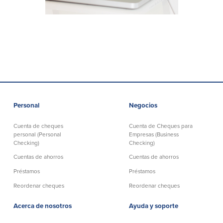
Declaración de exoneración
Seguro de Depósitos de FDIC y DIF
Recursos
Seguridad
Recursos
Seguridad
Personal
Negocios
Programa de concientización del
cliente sobre la seguridad hogareña
Cuenta de cheques
Cuenta de Cheques para
en Internet
personal (Personal
Empresas (Business
Checking)
Checking)
Cuentas de ahorros
Cuentas de ahorros
Comunitaria
Préstamos
Préstamos
Comunitaria
Programas educativos
Reordenar cheques
Reordenar cheques
Acerca de nosotros
Ayuda y soporte
Ley de reinversión comunitaria
Get on the Bus