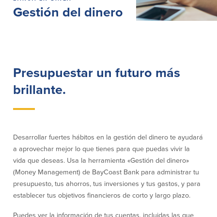
Gestión del dinero
Préstamos personales en
Banca móvil
Massachusetts y Rhode Island
eStatements (estados de cuenta
Préstamos hipotecarios
electrónicos)
Casas prefabricadas y móviles
Recompensas por compras
Línea de Crédito Hipotecario
Apple y Google Pay
(HELOC)
Gestión del dinero
Presupuestar un futuro más
Prestamo HEAT
Haz la solicitud
Préstamos para automóviles de
brillante.
BayCoast
Pagos de préstamos en línea
Otros Servicios
Desarrollar fuertes hábitos en la gestión del dinero te ayudará
a aprovechar mejor lo que tienes para que puedas vivir la
Partners Insurance
vida que deseas. Usa la herramienta «Gestión del dinero»
Tarjeta de ATM/Débito
(Money Management) de BayCoast Bank para administrar tu
Cajeros automáticos interactivos
presupuesto, tus ahorros, tus inversiones y tus gastos, y para
(CIM)
establecer tus objetivos financieros de corto y largo plazo.
Cajas de seguridad
Cambio de divisas
Puedes ver la información de tus cuentas, incluidas las que