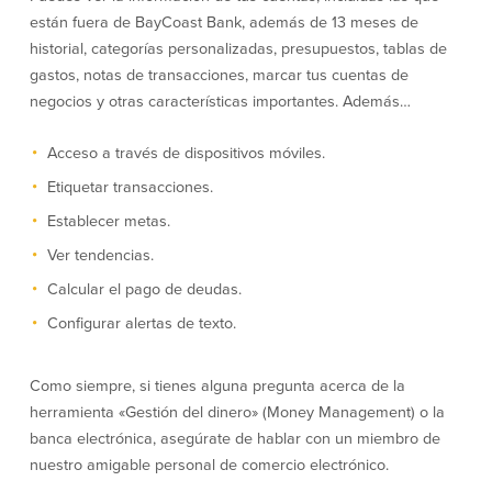
están fuera de BayCoast Bank, además de 13 meses de
historial, categorías personalizadas, presupuestos, tablas de
Empresas
gastos, notas de transacciones, marcar tus cuentas de
Cuenta de Cheques
Cuentas de ahorros
negocios y otras características importantes. Además…
para Empresas
(Business Checking)
Cuenta de ahorros con estado
Acceso a través de dispositivos móviles.
mensual (Statement Savings)
Etiquetar transacciones.
Cuenta de cheques de Análisis
Cuenta empresarial de Acceso al
Empresarial (Business Analysis
mercado monetario (Business Money
Establecer metas.
Checking)
Market Access)
Comprobación del ajuste correcto
Ver tendencias.
Certificados de Depósito
Cuentas de cheques para
Planes de retiro
Calcular el pago de deudas.
Municipalidades y Organizaciones
sin Fines de Lucro (Cuenta
Configurar alertas de texto.
Municipal/Non-Profit Checking)
IOLTA
Como siempre, si tienes alguna pregunta acerca de la
herramienta «Gestión del dinero» (Money Management) o la
Préstamos
Servicios
banca electrónica, asegúrate de hablar con un miembro de
nuestro amigable personal de comercio electrónico.
Préstamos comerciales
Soluciones para la gestión de