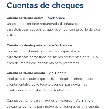
Cuentas de cheques
Empresas
Cuenta corriente activa –
Abrir ahora
Cuenta de Cheques
Cuentas de ahorros
Una cuenta corriente remunerada diseñada con
para Empresas
características especiales que recompensan tu estilo de vida
(Business Checking)
Cuenta de ahorros con estado
activo.
mensual (Statement Savings)
Cuenta de cheques de Análisis
Cuenta empresarial de Acceso al
Cuenta corriente preferente –
Abrir ahora
Empresarial (Business Analysis
mercado monetario (Business Money
Checking)
La cuenta con beneficios mejorados que ofrece
Market Access)
Comprobación del ajuste correcto
características como tipos de interés preferentes para CD y
Certificados de Depósito
Cuentas de cheques para
tipos de interés con descuento para préstamos.
Planes de retiro
Municipalidades y Organizaciones
sin Fines de Lucro (Cuenta
Cuenta corriente directa –
Abrir ahora
Municipal/Non-Profit Checking)
Ideal para cualquiera que utilice el depósito directo, esta
IOLTA
cuenta rentable tiene todo lo esencial para evitar las
comisiones mensuales de mantenimiento.
Préstamos
Servicios
Cuenta corriente para mayores y
menores –
Abrir ahora
Préstamos comerciales
Soluciones para la gestión de
La cuenta corriente para mayores y menores es una cuenta