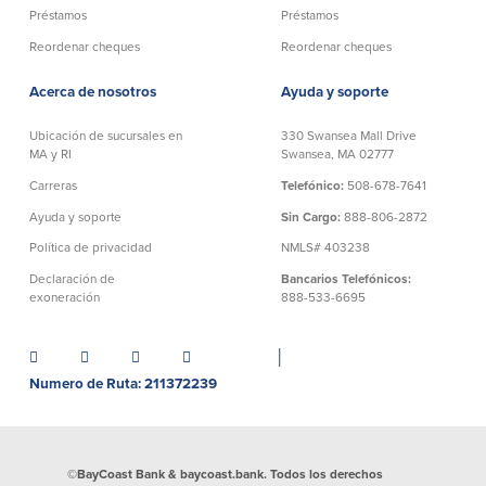
Préstamos
Préstamos
Donaciones y
Reordenar cheques
Reordenar cheques
patrocinios
Acerca de nosotros
Ayuda y soporte
Pautas para dar
Preguntas frecuentes
Ubicación de sucursales en
330 Swansea Mall Drive
MA y RI
Swansea, MA 02777
Carreras
Telefónico:
508-678-7641
Ayuda y soporte
Sin Cargo:
888-806-2872
Política de privacidad
NMLS# 403238
BayCoast Mortgage
Declaración de
Bancarios Telefónicos:
exoneración
888-533-6695
BayCoast Insurance
│
Cuenta Abierta
Numero de Ruta: 211372239
Sucursales
Buscar
©BayCoast Bank & baycoast.bank. Todos los derechos