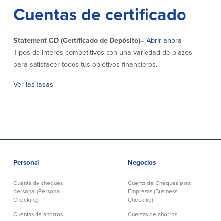
Cuentas de certificado
Declaración de exoneración
Seguro de Depósitos de FDIC y DIF
Statement CD (Certificado de Depósito)
–
Abrir ahora
Tipos de interés competitivos con una variedad de plazos
Recursos
para satisfacer todos tus objetivos financieros.
Seguridad
Recursos
Ver las tasas
Seguridad
Programa de concientización del
cliente sobre la seguridad hogareña
en Internet
Comunitaria
Personal
Negocios
Comunitaria
Programas educativos
Cuenta de cheques
Cuenta de Cheques para
personal (Personal
Empresas (Business
Checking)
Checking)
Ley de reinversión comunitaria
Get on the Bus
Cuentas de ahorros
Cuentas de ahorros