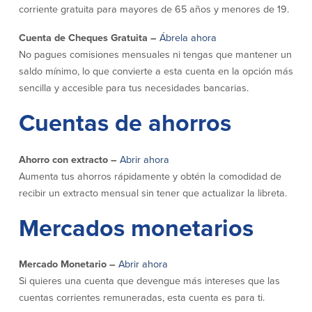
efectivo
Oficina de préstamos en Providence
corriente gratuita para mayores de 65 años y menores de 19.
iBanking
Préstamos y líneas para negocios
Tarjeta de débito BusinessCard® de
Cuenta de Cheques Gratuita –
Ábrela ahora
Colaboraciones para el desarrollo
Mastercard®
de negocios
No pagues comisiones mensuales ni tengas que mantener un
Reordenar Cheques
Portal de pagos en línea
saldo mínimo, lo que convierte a esta cuenta en la opción más
sencilla y accesible para tus necesidades bancarias.
Acerca de nosotros
Cuentas de ahorros
Acerca de nosotros
Afiliados
Ahorro con extracto –
Abrir ahora
Aumenta tus ahorros rápidamente y obtén la comodidad de
Ubicación de sucursales en MA y RI
BayCoast Mortgage Company
recibir un extracto mensual sin tener que actualizar la libreta.
Ayuda y soporte
Plimoth Investment Advisors
Información de licencia para originar
Partners Insurance Group
Mercados monetarios
hipotecas
Priority Funding
Carreras
Mercado Monetario –
Abrir ahora
Políticas
Si quieres una cuenta que devengue más intereses que las
cuentas corrientes remuneradas, esta cuenta es para ti.
Política de privacidad