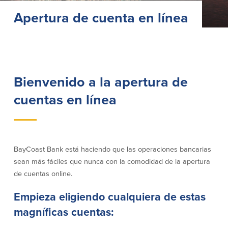
Préstamos personales en
Banca móvil
Apertura de cuenta en línea
Massachusetts y Rhode Island
eStatements (estados de cuenta
Préstamos hipotecarios
electrónicos)
Casas prefabricadas y móviles
Recompensas por compras
Línea de Crédito Hipotecario
Apple y Google Pay
(HELOC)
Gestión del dinero
Prestamo HEAT
Bienvenido a la apertura de
Haz la solicitud
Préstamos para automóviles de
cuentas en línea
BayCoast
Pagos de préstamos en línea
Otros Servicios
BayCoast Bank está haciendo que las operaciones bancarias
sean más fáciles que nunca con la comodidad de la apertura
Partners Insurance
de cuentas online.
Tarjeta de ATM/Débito
Cajeros automáticos interactivos
Empieza eligiendo cualquiera de estas
(CIM)
Cajas de seguridad
magníficas cuentas:
Cambio de divisas