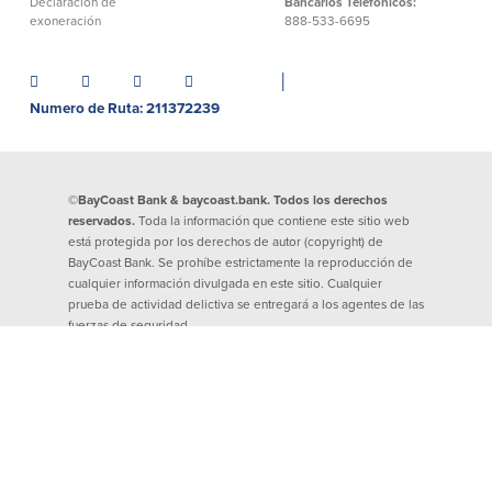
Declaración de
Bancarios Telefónicos:
exoneración
888-533-6695
Donaciones y
patrocinios
│
Pautas para dar
Numero de Ruta: 211372239
Preguntas frecuentes
©BayCoast Bank & baycoast.bank. Todos los derechos
reservados.
Toda la información que contiene este sitio web
está protegida por los derechos de autor (copyright) de
BayCoast Bank. Se prohíbe estrictamente la reproducción de
BayCoast Mortgage
cualquier información divulgada en este sitio. Cualquier
prueba de actividad delictiva se entregará a los agentes de las
BayCoast Insurance
fuerzas de seguridad.
Cuenta Abierta
Sucursales
Buscar