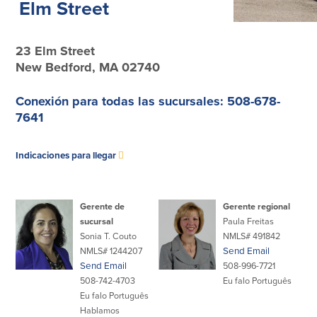
Elm Street
Préstamos personales en
Banca móvil
Massachusetts y Rhode Island
eStatements (estados de cuenta
Préstamos hipotecarios
electrónicos)
23 Elm Street
Casas prefabricadas y móviles
Recompensas por compras
New Bedford, MA 02740
Línea de Crédito Hipotecario
Apple y Google Pay
(HELOC)
Gestión del dinero
Conexión para todas las sucursales: 508-678-
Prestamo HEAT
Haz la solicitud
7641
Préstamos para automóviles de
BayCoast
Pagos de préstamos en línea
se
Indicaciones para llegar
abre
en
Otros Servicios
otra
Gerente de
Gerente regional
sucursal
Paula Freitas
ventana
Partners Insurance
Sonia T. Couto
NMLS# 491842
Tarjeta de ATM/Débito
NMLS# 1244207
Send Email
Cajeros automáticos interactivos
Send Email
508-996-7721
(CIM)
508-742-4703
Eu falo Português
Cajas de seguridad
Eu falo Português
Cambio de divisas
Hablamos