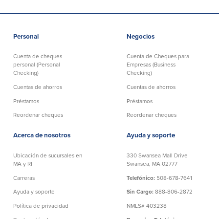
Declaración de exoneración
Seguro de Depósitos de FDIC y DIF
Personal
Negocios
Recursos
Cuenta de cheques
Cuenta de Cheques para
personal (Personal
Empresas (Business
Checking)
Checking)
Seguridad
Recursos
Cuentas de ahorros
Cuentas de ahorros
Seguridad
Préstamos
Préstamos
Programa de concientización del
Reordenar cheques
Reordenar cheques
cliente sobre la seguridad hogareña
en Internet
Acerca de nosotros
Ayuda y soporte
Ubicación de sucursales en
330 Swansea Mall Drive
Comunitaria
MA y RI
Swansea, MA 02777
Carreras
Telefónico:
508-678-7641
Comunitaria
Programas educativos
Ayuda y soporte
Sin Cargo:
888-806-2872
Ley de reinversión comunitaria
Get on the Bus
Política de privacidad
NMLS# 403238