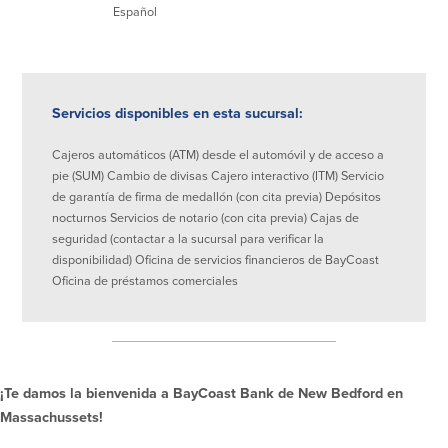
Español
Empresas
Cuenta de Cheques
Cuentas de ahorros
para Empresas
Servicios disponibles en esta sucursal:
(Business Checking)
Cuenta de ahorros con estado
Cajeros automáticos (ATM) desde el automóvil y de acceso a
mensual (Statement Savings)
Cuenta de cheques de Análisis
pie (SUM) Cambio de divisas Cajero interactivo (ITM) Servicio
Cuenta empresarial de Acceso al
Empresarial (Business Analysis
mercado monetario (Business Money
de garantía de firma de medallón (con cita previa) Depósitos
Checking)
Market Access)
nocturnos Servicios de notario (con cita previa) Cajas de
Comprobación del ajuste correcto
Certificados de Depósito
seguridad (contactar a la sucursal para verificar la
Cuentas de cheques para
disponibilidad) Oficina de servicios financieros de BayCoast
Planes de retiro
Municipalidades y Organizaciones
Oficina de préstamos comerciales
sin Fines de Lucro (Cuenta
Municipal/Non-Profit Checking)
IOLTA
Préstamos
Servicios
¡Te damos la bienvenida a BayCoast Bank de New Bedford en
Massachussets!
Préstamos comerciales
Soluciones para la gestión de