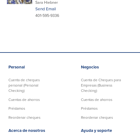
Sara Hiebner
Send Email
Empresas
401-595-9336
Cuenta de Cheques
Cuentas de ahorros
para Empresas
(Business Checking)
Cuenta de ahorros con estado
mensual (Statement Savings)
Cuenta de cheques de Análisis
Cuenta empresarial de Acceso al
Empresarial (Business Analysis
mercado monetario (Business Money
Checking)
Market Access)
Personal
Negocios
Comprobación del ajuste correcto
Certificados de Depósito
Cuentas de cheques para
Cuenta de cheques
Cuenta de Cheques para
Planes de retiro
Municipalidades y Organizaciones
personal (Personal
Empresas (Business
sin Fines de Lucro (Cuenta
Checking)
Checking)
Municipal/Non-Profit Checking)
Cuentas de ahorros
Cuentas de ahorros
IOLTA
Préstamos
Préstamos
Reordenar cheques
Reordenar cheques
Préstamos
Servicios
Acerca de nosotros
Ayuda y soporte
Préstamos comerciales
Soluciones para la gestión de