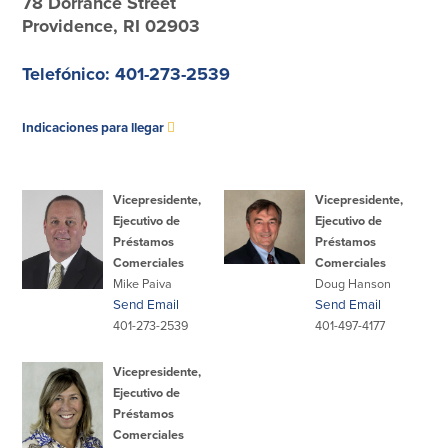
78 Dorrance Street
Providence, RI 02903
Préstamos personales en
Banca móvil
Massachusetts y Rhode Island
eStatements (estados de cuenta
Préstamos hipotecarios
electrónicos)
Telefónico: 401-273-2539
Casas prefabricadas y móviles
Recompensas por compras
Línea de Crédito Hipotecario
Apple y Google Pay
se
(HELOC)
Indicaciones para llegar
Gestión del dinero
Prestamo HEAT
abre
Haz la solicitud
Préstamos para automóviles de
en
BayCoast
otra
Vicepresidente,
Vicepresidente,
Pagos de préstamos en línea
Ejecutivo de
Ejecutivo de
ventana
Préstamos
Préstamos
Comerciales
Comerciales
Otros Servicios
Mike Paiva
Doug Hanson
Send Email
Send Email
Partners Insurance
401-273-2539
401-497-4177
Tarjeta de ATM/Débito
Cajeros automáticos interactivos
Vicepresidente,
(CIM)
Ejecutivo de
Cajas de seguridad
Préstamos
Cambio de divisas
Comerciales