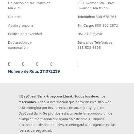
efectivo
Oficina de préstamos en Providence
Ubicación de sucursales en
330 Swansea Mall Drive
iBanking
MA y RI
Swansea, MA 02777
Préstamos y líneas para negocios
Tarjeta de débito BusinessCard® de
Colaboraciones para el desarrollo
Carreras
Telefónico:
508-678-7641
Mastercard®
de negocios
Ayuda y soporte
Sin Cargo:
888-806-2872
Reordenar Cheques
Portal de pagos en línea
Política de privacidad
NMLS# 403238
Declaración de
Bancarios Telefónicos:
Acerca de nosotros
exoneración
888-533-6695
Acerca de nosotros
Afiliados
│
Numero de Ruta: 211372239
Ubicación de sucursales en MA y RI
BayCoast Mortgage Company
Ayuda y soporte
Plimoth Investment Advisors
Información de licencia para originar
Partners Insurance Group
hipotecas
©BayCoast Bank & baycoast.bank. Todos los derechos
Priority Funding
Carreras
reservados.
Toda la información que contiene este sitio web
está protegida por los derechos de autor (copyright) de
BayCoast Bank. Se prohíbe estrictamente la reproducción de
Políticas
cualquier información divulgada en este sitio. Cualquier
prueba de actividad delictiva se entregará a los agentes de las
fuerzas de seguridad.
Política de privacidad