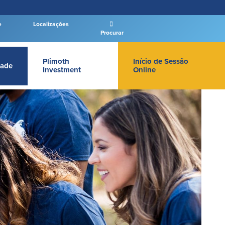
e
Localizações
Procurar
Plimoth
Início de Sessão
ade
Investment
Online
LOGIN DE BANCO PARTICULAR
Entrar Banco Particular
New User
|
Esqueceu a senha
– OR –
IR PARA O BANCO EMPRESAS