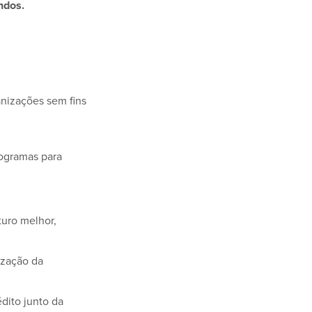
ndos.
anizações sem fins
rogramas para
turo melhor,
ização da
dito junto da