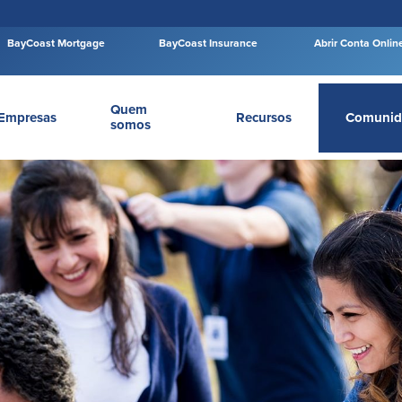
BayCoast Mortgage
BayCoast Insurance
Abrir Conta Onlin
Quem
Empresas
Recursos
Comunid
somos