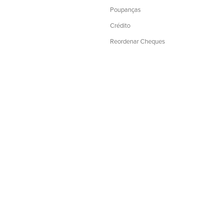
Poupanças
Crédito
Reordenar Cheques
©BayCoast Bank e baycoast.bank. Todos
são propriedade do BayCoast Bank e estã
reprodução de qualquer informação divu
será denunciada às autoridades compet