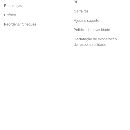
RI
Poupanças
Carreiras
Crédito
Ajuda e suporte
Reordenar Cheques
Política de privacidade
Declaração de exoneração
de responsabilidade
│
Número de Encaminhamento: 211372239
 os direitos reservados.
Todas as informações nesta página web
o protegidas por direitos de autor. É expressamente proibida a
lgada nesta página web. Qualquer evidência de atividade criminosa
entes.