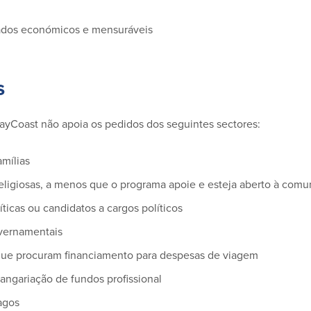
tados económicos e mensuráveis
s
yCoast não apoia os pedidos dos seguintes sectores:
amílias
eligiosas, a menos que o programa apoie e esteja aberto à com
íticas ou candidatos a cargos políticos
vernamentais
ue procuram financiamento para despesas de viagem
angariação de fundos profissional
agos