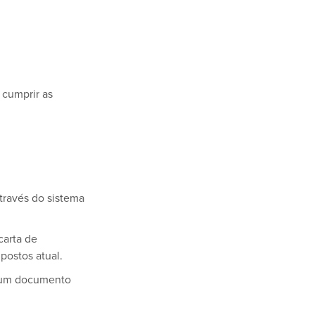
 cumprir as
través do sistema
carta de
postos atual.
u um documento