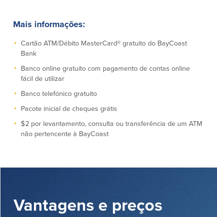
Conta à ordem
Poupanças
Empresarial
Mais informações:
Conta Poupança com Extrato
Conta à ordem de Análise
Conta Empresarial de Acesso ao
Empresarial
Cartão ATM/Débito MasterCard® gratuito do BayCoast
Mercado Monetário
Bank
Verificação de ajuste correto
Depósitos a prazo
Conta à ordem para Autarquias/Sem
Planos de reforma
Banco online gratuito com pagamento de contas online
Fins Lucrativos
fácil de utilizar
IOLTA
Banco telefónico gratuito
Pacote inicial de cheques grátis
Crédito
Serviços
$2 por levantamento, consulta ou transferência de um ATM
não pertencente à BayCoast
Empréstimo Comercial
Soluções de Gestão de Caixa
Gabinete de Empréstimo Providence
iBanking
Empréstimos e linhas de crédito
Cartão de débito Mastercard®
empresariais
BusinessCard®
Parcerias de Desenvolvimento de
Reordenar Cheques
Negócios
Pagamentos de empréstimos on-line
Vantagens e preços