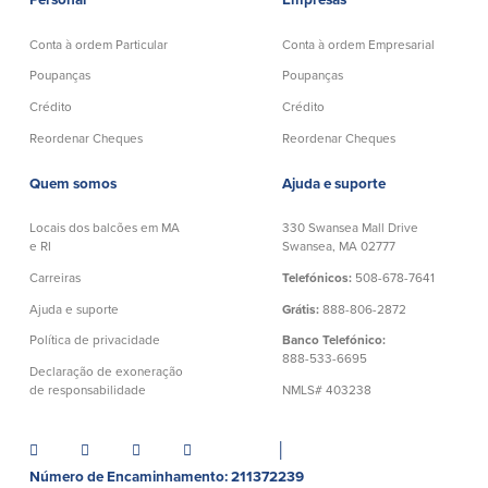
Personal
Empresas
Español
Conta à ordem Particular
Conta à ordem Empresarial
Poupanças
Poupanças
Crédito
Crédito
Reordenar Cheques
Reordenar Cheques
Quem somos
Ajuda e suporte
Locais dos balcões em MA
330 Swansea Mall Drive
e RI
Swansea, MA 02777
Carreiras
Telefónicos:
508-678-7641
Ajuda e suporte
Grátis:
888-806-2872
Política de privacidade
Banco Telefónico:
888-533-6695
Declaração de exoneração
de responsabilidade
NMLS# 403238
│
Número de Encaminhamento: 211372239