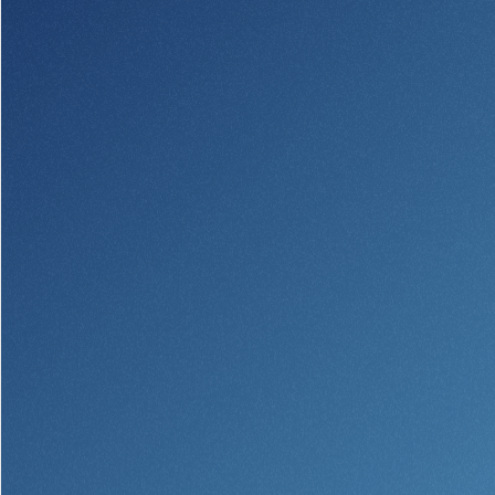
Quem somos
Quem somos
Afiliados
Locais dos balcões em MA e RI
BayCoast Mortgage Company
Ajuda e suporte
Plimoth Investment Advisors
Informação de licença da entidade
Partners Insurance Group
da hipoteca
Priority Funding
Carreiras
Políticas
Política de privacidade
Declaração de exoneração de
responsabilidade
Seguro de depósito FDIC e DIF
Recursos