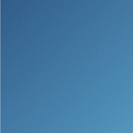
Segurança
Recursos
Segurança
Programa de sensibilização do
cliente para a segurança da Internet
em casa
Comunidade
Comunidade
Programas de
educação
Community Reinvestment Act
Get on the Bus
Donativos e patrocínios
Diretrizes de doação
Perguntas mais frequentes