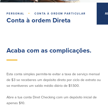
Empréstimos hipotecários
Recompensas de compras
Casas manufacturadas e móveis
Apple e Google Pay
·
A
PERSONAL
CONTA À ORDEM PARTICULAR
Linha de crédito de capital próprio
Gerenciamento de dinheiro
(HELOC)
Conta à ordem Direta
Faça o seu pedido
Empréstimo HEAT
Empréstimo automóvel BayCoast
Pagamentos de empréstimos online
Acaba com as complicações.
Outros serviços
Partners Insurance
Cartão Multibanco/Débito
Caixas automáticas interactivas (ITM)
Esta conta simples permite-te evitar a taxa de serviço mensal
Cofres de segurança
de $3 se receberes um depósito direto por ciclo de extrato ou
Câmbio de moeda estrangeira
se mantiveres um saldo médio diário de $1.500.
Abre a tua conta Diret Checking com um depósito inicial de
Empresas
apenas $10.