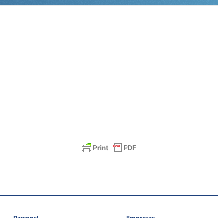
Plimoth Investment
BayCoast Mortgage
BayCoast Insurance
Abrir Conta Online
Localizações
Procurar
Português
English