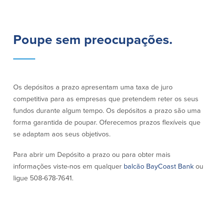
Empréstimos hipotecários
Recompensas de compras
Casas manufacturadas e móveis
Apple e Google Pay
Linha de crédito de capital próprio
Gerenciamento de dinheiro
Poupe sem preocupações.
(HELOC)
Faça o seu pedido
Empréstimo HEAT
Empréstimo automóvel BayCoast
Pagamentos de empréstimos online
Os depósitos a prazo apresentam uma taxa de juro
Outros serviços
competitiva para as empresas que pretendem reter os seus
fundos durante algum tempo. Os depósitos a prazo são uma
Partners Insurance
forma garantida de poupar. Oferecemos prazos flexíveis que
Cartão Multibanco/Débito
se adaptam aos seus objetivos.
Caixas automáticas interactivas (ITM)
Para abrir um Depósito a prazo ou para obter mais
Cofres de segurança
informações viste-nos em qualquer
balcão BayCoast Bank
ou
Câmbio de moeda estrangeira
ligue 508-678-7641.
Empresas