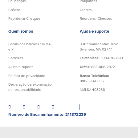
Poupanças
Poupanças
Quem somos
Crédito
Crédito
Reordenar Cheques
Reordenar Cheques
Quem somos
Afiliados
Quem somos
Ajuda e suporte
Locais dos balcões em MA e RI
BayCoast Mortgage Company
Ajuda e suporte
Plimoth Investment Advisors
Locais dos balcões em MA
330 Swansea Mall Drive
e RI
Swansea, MA 02777
Informação de licença da entidade
Partners Insurance Group
da hipoteca
Priority Funding
Carreiras
Telefónicos:
508-678-7641
Carreiras
Ajuda e suporte
Grátis:
888-806-2872
Política de privacidade
Banco Telefónico:
Políticas
888-533-6695
Declaração de exoneração
de responsabilidade
NMLS# 403238
Política de privacidade
Declaração de exoneração de
responsabilidade
│
Seguro de depósito FDIC e DIF
Número de Encaminhamento: 211372239
Recursos