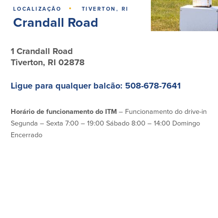
·
Empréstimos hipotecários
Recompensas de compras
LOCALIZAÇÃO
TIVERTON, RI
Casas manufacturadas e móveis
Crandall Road
Apple e Google Pay
Linha de crédito de capital próprio
Gerenciamento de dinheiro
(HELOC)
Faça o seu pedido
Empréstimo HEAT
1 Crandall Road
Empréstimo automóvel BayCoast
Tiverton, RI 02878
Pagamentos de empréstimos online
Ligue para qualquer balcão: 508-678-7641
Outros serviços
Horário de funcionamento do ITM
– Funcionamento do drive-in
Partners Insurance
Segunda – Sexta 7:00 – 19:00 Sábado 8:00 – 14:00 Domingo
Cartão Multibanco/Débito
Encerrado
Caixas automáticas interactivas (ITM)
Cofres de segurança
Câmbio de moeda estrangeira
Empresas