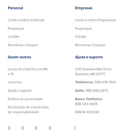
Personal
Empresas
Plimoth Investment
Conta à ordem Particular
Conta à ordem Empresarial
Poupanças
Poupanças
Crédito
Crédito
Reordenar Cheques
Reordenar Cheques
BayCoast Mortgage
Quem somos
Ajuda e suporte
BayCoast Insurance
Locais dos balcões em MA
330 Swansea Mall Drive
Abrir Conta Online
e RI
Swansea, MA 02777
Carreiras
Telefónicos:
508-678-7641
Localizações
Ajuda e suporte
Grátis:
888-806-2872
Política de privacidade
Banco Telefónico:
Procurar
888-533-6695
Declaração de exoneração
de responsabilidade
NMLS# 403238
Português
English
│