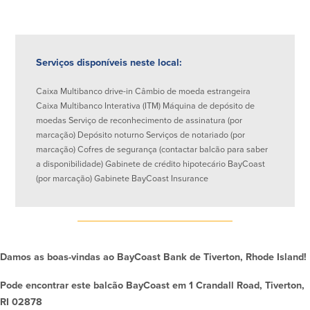
Quem somos
Quem somos
Afiliados
Serviços disponíveis neste local:
Locais dos balcões em MA e RI
BayCoast Mortgage Company
Caixa Multibanco drive-in Câmbio de moeda estrangeira
Ajuda e suporte
Plimoth Investment Advisors
Caixa Multibanco Interativa (ITM) Máquina de depósito de
Informação de licença da entidade
Partners Insurance Group
moedas Serviço de reconhecimento de assinatura (por
da hipoteca
Priority Funding
marcação) Depósito noturno Serviços de notariado (por
Carreiras
marcação) Cofres de segurança (contactar balcão para saber
a disponibilidade) Gabinete de crédito hipotecário BayCoast
(por marcação) Gabinete BayCoast Insurance
Políticas
Política de privacidade
Declaração de exoneração de
responsabilidade
Seguro de depósito FDIC e DIF
Damos as boas-vindas ao BayCoast Bank de Tiverton, Rhode Island!
Pode encontrar este balcão BayCoast em 1 Crandall Road, Tiverton,
Recursos
RI 02878