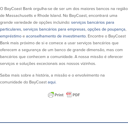
O BayCoast Bank orgulha-se de ser um dos maiores bancos na região
Segurança
Recursos
de Massachusetts e Rhode Island. No BayCoast, encontrará uma
grande variedade de opções incluindo:
serviços bancários para
Segurança
particulares
,
serviços bancários para empresas
,
opções de poupança
,
Programa de sensibilização do
cliente para a segurança da Internet
empréstimo
e
aconselhamento de investimento
. Encontre o BayCoast
em casa
Bank mais próximo de si e comece a usar serviços bancários que
oferecem a segurança de um banco de grande dimensão, mas com
bancários que conhecem a comunidade. A nossa missão é oferecer
Comunidade
serviços e soluções excecionais aos nossos vizinhos.
Comunidade
Programas de
Saiba mais sobre a história, a missão e o envolvimento na
educação
comunidade do BayCoast
aqui.
Community Reinvestment Act
Get on the Bus
Donativos e patrocínios
Diretrizes de doação
Perguntas mais frequentes