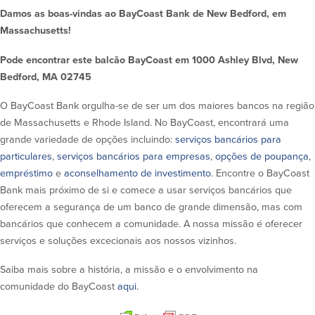
Damos as boas-vindas ao BayCoast Bank de New Bedford, em
Segurança
Recursos
Massachusetts!
Segurança
Pode encontrar este balcão BayCoast em 1000 Ashley Blvd, New
Programa de sensibilização do
Bedford, MA 02745
cliente para a segurança da Internet
em casa
O BayCoast Bank orgulha-se de ser um dos maiores bancos na região
de Massachusetts e Rhode Island. No BayCoast, encontrará uma
grande variedade de opções incluindo:
serviços bancários para
Comunidade
particulares
,
serviços bancários para empresas
,
opções de poupança
,
empréstimo
e
aconselhamento de investimento
. Encontre o BayCoast
Comunidade
Programas de
educação
Bank mais próximo de si e comece a usar serviços bancários que
oferecem a segurança de um banco de grande dimensão, mas com
Community Reinvestment Act
Get on the Bus
bancários que conhecem a comunidade. A nossa missão é oferecer
serviços e soluções excecionais aos nossos vizinhos.
Donativos e patrocínios
Saiba mais sobre a história, a missão e o envolvimento na
comunidade do BayCoast
aqui.
Diretrizes de doação
Perguntas mais frequentes