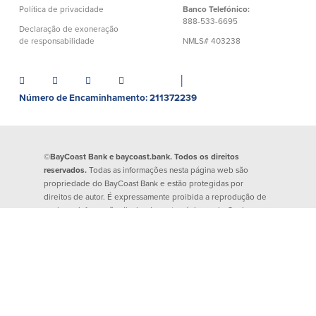
Política de privacidade
Banco Telefónico:
Español
888-533-6695
Declaração de exoneração
de responsabilidade
NMLS# 403238
│
Número de Encaminhamento: 211372239
©BayCoast Bank e baycoast.bank. Todos os direitos
reservados.
Todas as informações nesta página web são
propriedade do BayCoast Bank e estão protegidas por
direitos de autor. É expressamente proibida a reprodução de
qualquer informação divulgada nesta página web. Qualquer
evidência de atividade criminosa será denunciada às
autoridades competentes.