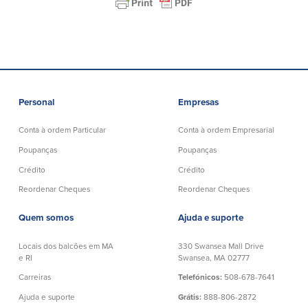
Plimoth Investment
Personal
Empresas
BayCoast Mortgage
Conta à ordem Particular
Conta à ordem Empresarial
BayCoast Insurance
Poupanças
Poupanças
Abrir Conta Online
Crédito
Crédito
Reordenar Cheques
Reordenar Cheques
Localizações
Quem somos
Ajuda e suporte
Procurar
Locais dos balcões em MA
330 Swansea Mall Drive
e RI
Swansea, MA 02777
Português
Carreiras
Telefónicos:
508-678-7641
English
Ajuda e suporte
Grátis:
888-806-2872