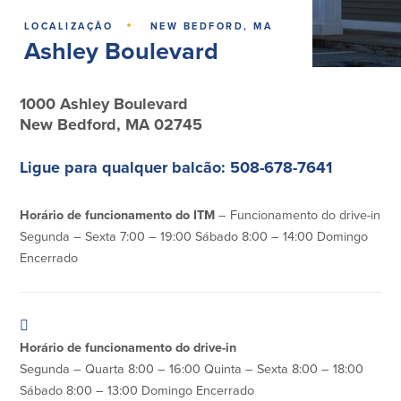
Empréstimos hipotecários
Recompensas de compras
·
LOCALIZAÇÃO
NEW BEDFORD, MA
Casas manufacturadas e móveis
Apple e Google Pay
Ashley Boulevard
Linha de crédito de capital próprio
Gerenciamento de dinheiro
(HELOC)
Faça o seu pedido
Empréstimo HEAT
1000 Ashley Boulevard
Empréstimo automóvel BayCoast
New Bedford, MA 02745
Pagamentos de empréstimos online
Ligue para qualquer balcão: 508-678-7641
Outros serviços
Horário de funcionamento do ITM
– Funcionamento do drive-in
Partners Insurance
Segunda – Sexta 7:00 – 19:00 Sábado 8:00 – 14:00 Domingo
Cartão Multibanco/Débito
Encerrado
Caixas automáticas interactivas (ITM)
Cofres de segurança
Câmbio de moeda estrangeira
Horário de funcionamento do drive-in
Empresas
Segunda – Quarta 8:00 – 16:00 Quinta – Sexta 8:00 – 18:00
Sábado 8:00 – 13:00 Domingo Encerrado