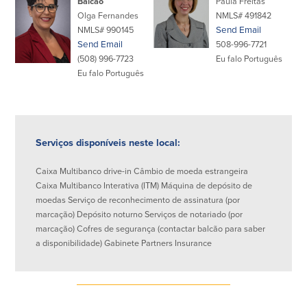
Balcão
Paula Freitas
Quem somos
Olga Fernandes
NMLS# 491842
NMLS# 990145
Send Email
Send Email
508-996-7721
Quem somos
Afiliados
(508) 996-7723
Eu falo Português
Eu falo Português
Locais dos balcões em MA e RI
BayCoast Mortgage Company
Ajuda e suporte
Plimoth Investment Advisors
Informação de licença da entidade
Partners Insurance Group
da hipoteca
Priority Funding
Carreiras
Serviços disponíveis neste local:
Caixa Multibanco drive-in Câmbio de moeda estrangeira
Políticas
Caixa Multibanco Interativa (ITM) Máquina de depósito de
moedas Serviço de reconhecimento de assinatura (por
Política de privacidade
marcação) Depósito noturno Serviços de notariado (por
Declaração de exoneração de
marcação) Cofres de segurança (contactar balcão para saber
responsabilidade
a disponibilidade) Gabinete Partners Insurance
Seguro de depósito FDIC e DIF
Recursos