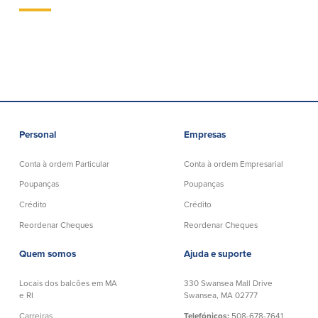
Empréstimos hipotecários
Recompensas de compras
Casas manufacturadas e móveis
Apple e Google Pay
Linha de crédito de capital próprio
Gerenciamento de dinheiro
(HELOC)
Faça o seu pedido
Empréstimo HEAT
Empréstimo automóvel BayCoast
Pagamentos de empréstimos online
Personal
Empresas
Outros serviços
Conta à ordem Particular
Conta à ordem Empresarial
Partners Insurance
Poupanças
Poupanças
Cartão Multibanco/Débito
Crédito
Crédito
Caixas automáticas interactivas (ITM)
Reordenar Cheques
Reordenar Cheques
Cofres de segurança
Câmbio de moeda estrangeira
Quem somos
Ajuda e suporte
Locais dos balcões em MA
330 Swansea Mall Drive
Empresas
e RI
Swansea, MA 02777
Carreiras
Telefónicos:
508-678-7641