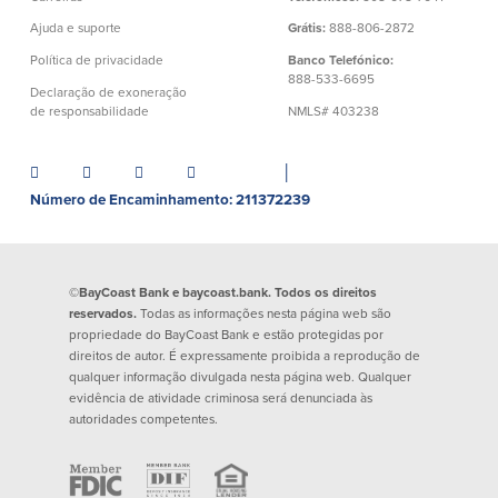
Conta à ordem
Poupanças
Empresarial
Ajuda e suporte
Grátis:
888-806-2872
Conta Poupança com Extrato
Política de privacidade
Banco Telefónico:
Conta à ordem de Análise
888-533-6695
Conta Empresarial de Acesso ao
Declaração de exoneração
Empresarial
Mercado Monetário
de responsabilidade
NMLS# 403238
Verificação de ajuste correto
Depósitos a prazo
Conta à ordem para Autarquias/Sem
Planos de reforma
Fins Lucrativos
│
IOLTA
Número de Encaminhamento: 211372239
Crédito
Serviços
©BayCoast Bank e baycoast.bank. Todos os direitos
Empréstimo Comercial
Soluções de Gestão de Caixa
reservados.
Todas as informações nesta página web são
Gabinete de Empréstimo Providence
iBanking
propriedade do BayCoast Bank e estão protegidas por
direitos de autor. É expressamente proibida a reprodução de
Empréstimos e linhas de crédito
Cartão de débito Mastercard®
qualquer informação divulgada nesta página web. Qualquer
empresariais
BusinessCard®
evidência de atividade criminosa será denunciada às
Parcerias de Desenvolvimento de
Reordenar Cheques
autoridades competentes.
Negócios
Pagamentos de empréstimos on-line