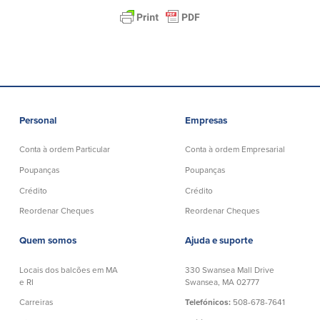
Quem somos
Quem somos
Afiliados
Locais dos balcões em MA e RI
BayCoast Mortgage Company
Ajuda e suporte
Plimoth Investment Advisors
Informação de licença da entidade
Partners Insurance Group
Personal
Empresas
da hipoteca
Priority Funding
Carreiras
Conta à ordem Particular
Conta à ordem Empresarial
Poupanças
Poupanças
Políticas
Crédito
Crédito
Reordenar Cheques
Reordenar Cheques
Política de privacidade
Declaração de exoneração de
Quem somos
Ajuda e suporte
responsabilidade
Seguro de depósito FDIC e DIF
Locais dos balcões em MA
330 Swansea Mall Drive
e RI
Swansea, MA 02777
Carreiras
Telefónicos:
508-678-7641
Recursos