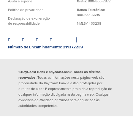
Ajuda e suporte
Grátis:
888-806-2872
Segurança
Recursos
Política de privacidade
Banco Telefónico:
888-533-6695
Declaração de exoneração
de responsabilidade
NMLS# 403238
Segurança
Programa de sensibilização do
cliente para a segurança da Internet
│
em casa
Número de Encaminhamento: 211372239
Comunidade
©BayCoast Bank e baycoast.bank. Todos os direitos
Comunidade
Programas de
reservados.
Todas as informações nesta página web são
educação
propriedade do BayCoast Bank e estão protegidas por
Community Reinvestment Act
direitos de autor. É expressamente proibida a reprodução de
Get on the Bus
qualquer informação divulgada nesta página web. Qualquer
evidência de atividade criminosa será denunciada às
autoridades competentes.
Donativos e patrocínios
Diretrizes de doação
Perguntas mais frequentes