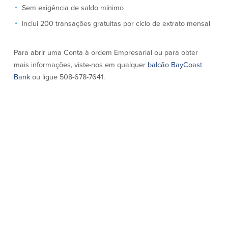
Conta à ordem
Poupanças
Sem exigência de saldo mínimo
Empresarial
Inclui 200 transações gratuitas por ciclo de extrato mensal
Conta Poupança com Extrato
Conta à ordem de Análise
Conta Empresarial de Acesso ao
Empresarial
Mercado Monetário
Para abrir uma Conta à ordem Empresarial ou para obter
Verificação de ajuste correto
Depósitos a prazo
mais informações, viste-nos em qualquer
balcão BayCoast
Conta à ordem para Autarquias/Sem
Planos de reforma
Bank
ou ligue 508-678-7641.
Fins Lucrativos
IOLTA
Crédito
Serviços
Empréstimo Comercial
Soluções de Gestão de Caixa
Gabinete de Empréstimo Providence
iBanking
Empréstimos e linhas de crédito
Cartão de débito Mastercard®
empresariais
BusinessCard®
Parcerias de Desenvolvimento de
Reordenar Cheques
Negócios
Pagamentos de empréstimos on-line