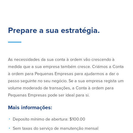
Empréstimos hipotecários
Recompensas de compras
Casas manufacturadas e móveis
Apple e Google Pay
Linha de crédito de capital próprio
Gerenciamento de dinheiro
(HELOC)
Faça o seu pedido
Prepare a sua estratégia.
Empréstimo HEAT
Empréstimo automóvel BayCoast
Pagamentos de empréstimos online
As necessidades da sua conta à ordem vão crescendo à
Outros serviços
medida que a sua empresa também cresce. Criámos a Conta
à ordem para Pequenas Empresas para ajudarmos a dar o
Partners Insurance
passo seguinte no seu negócio. Se a sua empresa regista um
Cartão Multibanco/Débito
Caixas automáticas interactivas (ITM)
volume moderado de transações, a Conta à ordem para
Cofres de segurança
Pequenas Empresas pode ser ideal para si.
Câmbio de moeda estrangeira
Mais informações:
Deposito mínimo de abertura: $100.00
Empresas
Sem taxas do serviço de manutenção mensal