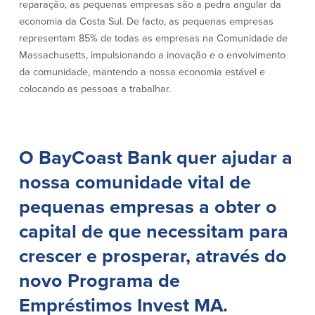
Conta à ordem
Poupanças
reparação, as pequenas empresas são a pedra angular da
Empresarial
economia da Costa Sul. De facto, as pequenas empresas
Conta Poupança com Extrato
representam 85% de todas as empresas na Comunidade de
Conta à ordem de Análise
Conta Empresarial de Acesso ao
Massachusetts, impulsionando a inovação e o envolvimento
Empresarial
Mercado Monetário
da comunidade, mantendo a nossa economia estável e
Verificação de ajuste correto
Depósitos a prazo
colocando as pessoas a trabalhar.
Conta à ordem para Autarquias/Sem
Planos de reforma
Fins Lucrativos
IOLTA
O BayCoast Bank quer ajudar a
Crédito
Serviços
nossa comunidade vital de
Empréstimo Comercial
Soluções de Gestão de Caixa
pequenas empresas a obter o
Gabinete de Empréstimo Providence
iBanking
capital de que necessitam para
Empréstimos e linhas de crédito
Cartão de débito Mastercard®
empresariais
BusinessCard®
crescer e prosperar, através do
Parcerias de Desenvolvimento de
Reordenar Cheques
Negócios
novo Programa de
Pagamentos de empréstimos on-line
Empréstimos Invest MA.