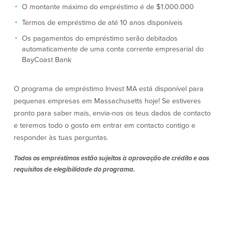
O montante máximo do empréstimo é de $1.000.000
Segurança
Recursos
Termos de empréstimo de até 10 anos disponíveis
Os pagamentos do empréstimo serão debitados
Segurança
automaticamente de uma conta corrente empresarial do
Programa de sensibilização do
BayCoast Bank
cliente para a segurança da Internet
em casa
O programa de empréstimo Invest MA está disponível para
pequenas empresas em Massachusetts hoje! Se estiveres
Comunidade
pronto para saber mais, envia-nos os teus dados de contacto
e teremos todo o gosto em entrar em contacto contigo e
Comunidade
Programas de
educação
responder às tuas perguntas.
Community Reinvestment Act
Todos os empréstimos estão sujeitos à aprovação de crédito e aos
Get on the Bus
requisitos de elegibilidade do programa.
Donativos e patrocínios
Diretrizes de doação
Perguntas mais frequentes