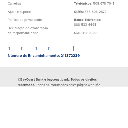
Carreiras
Telefónicos:
508-678-7641
Ajuda e suporte
Grátis:
888-806-2872
Política de privacidade
Banco Telefónico:
888-533-6695
Declaração de exoneração
de responsabilidade
NMLS# 403238
│
Número de Encaminhamento: 211372239
©BayCoast Bank e baycoast.bank. Todos os direitos
reservados.
Todas as informações nesta página web são
propriedade do BayCoast Bank e estão protegidas por
direitos de autor. É expressamente proibida a reprodução de
qualquer informação divulgada nesta página web. Qualquer
evidência de atividade criminosa será denunciada às
autoridades competentes.