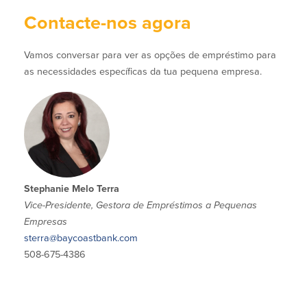
Contacte-nos agora
Plimoth Investment
Vamos conversar para ver as opções de empréstimo para
as necessidades específicas da tua pequena empresa.
BayCoast Mortgage
BayCoast Insurance
Abrir Conta Online
Stephanie Melo Terra
Localizações
Vice-Presidente, Gestora de Empréstimos a Pequenas
Empresas
sterra@baycoastbank.com
Procurar
508-675-4386
Português
English