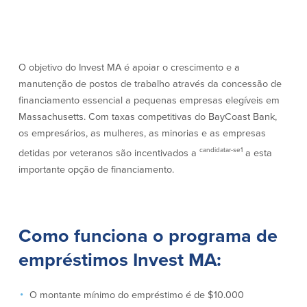
Quem somos
Quem somos
Afiliados
O objetivo do Invest MA é apoiar o crescimento e a
Locais dos balcões em MA e RI
BayCoast Mortgage Company
manutenção de postos de trabalho através da concessão de
Ajuda e suporte
Plimoth Investment Advisors
financiamento essencial a pequenas empresas elegíveis em
Informação de licença da entidade
Partners Insurance Group
Massachusetts. Com taxas competitivas do BayCoast Bank,
da hipoteca
Priority Funding
os empresários, as mulheres, as minorias e as empresas
Carreiras
candidatar-se1
detidas por veteranos são incentivados a
a esta
importante opção de financiamento.
Políticas
Política de privacidade
Declaração de exoneração de
Como funciona o programa de
responsabilidade
Seguro de depósito FDIC e DIF
empréstimos Invest MA:
O montante mínimo do empréstimo é de $10.000
Recursos