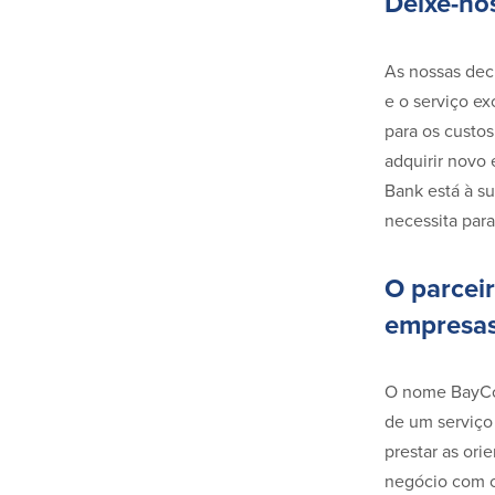
Deixe-nos
As nossas dec
e o serviço ex
para os custos
adquirir novo
Bank está à su
necessita para
O parcei
empresa
O nome BayCoa
de um serviço
prestar as or
negócio com c