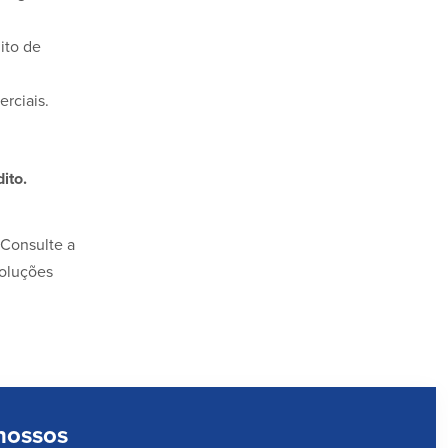
ito de
rciais.
ito.
 Consulte a
soluções
 nossos