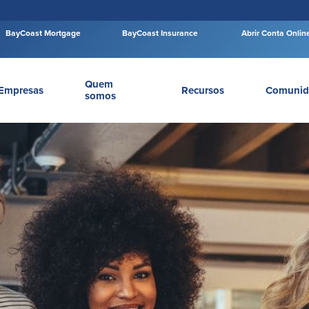
BayCoast Mortgage
BayCoast Insurance
Abrir Conta Onlin
Quem
Empresas
Recursos
Comunid
somos