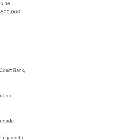
o de
$500,000
Coast Bank,
ordem
iedade.
a garantia