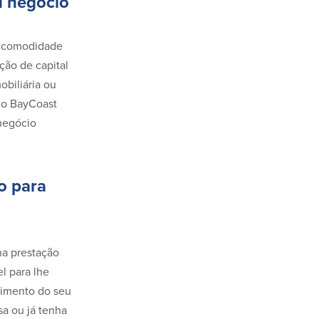
u negócio
a comodidade
ção de capital
obiliária ou
do BayCoast
 negócio
o para
na prestação
l para lhe
vimento do seu
a ou já tenha