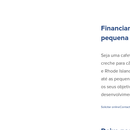
Financia
pequena 
Seja uma cafet
creche para c
e Rhode Islan
até as pequen
os seus objeti
desenvolvimen
Solicitar online
Contact