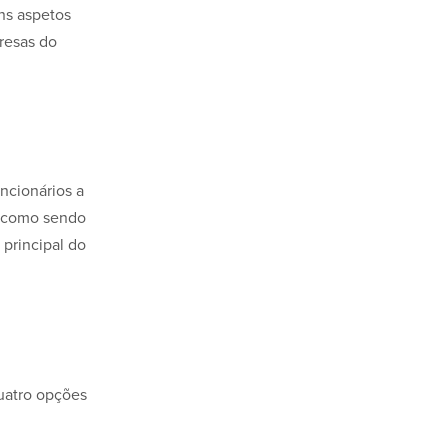
ns aspetos
resas do
ncionários a
os como sendo
principal do
uatro opções