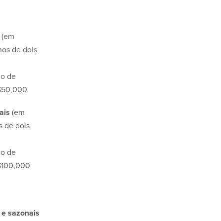
(em
nos de dois
o de
$50,000
ais
(em
s de dois
o de
$100,000
 e sazonais