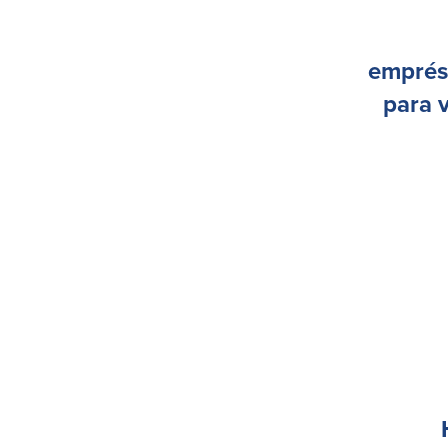
emprés
para v