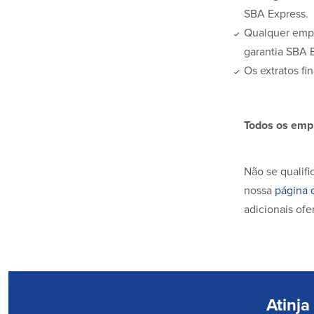
SBA Express.
Qualquer empr
garantia SBA E
Os extratos fi
Todos os empr
Não se qualif
nossa
página 
adicionais ofe
Atinja