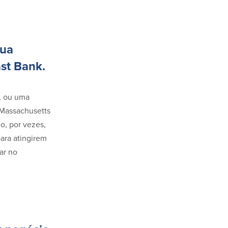
sua
st Bank.
e, ou uma
 Massachusetts
o, por vezes,
ara atingirem
ar no