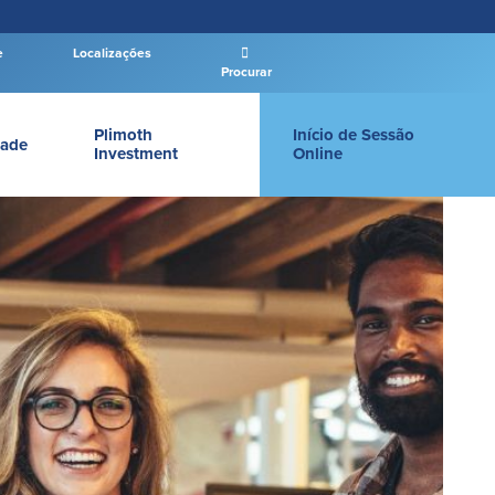
e
Localizações
Procurar
Plimoth
Início de Sessão
ade
Investment
Online
Login Empresas
LOGIN PARTICULAR
Log In
Novo Usuário
|
Esqueceu a senha
– OR –