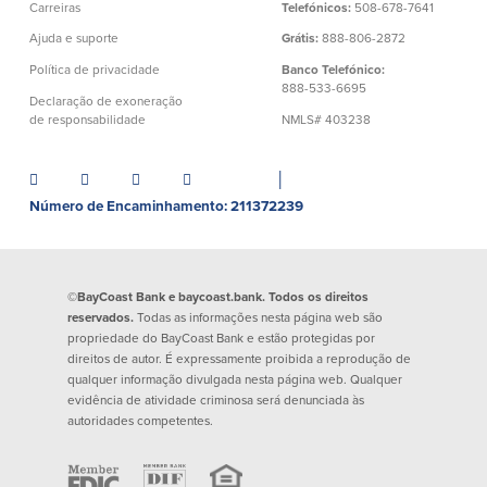
Conta à ordem
Poupanças
Carreiras
Telefónicos:
508-678-7641
Empresarial
Ajuda e suporte
Grátis:
888-806-2872
Conta Poupança com Extrato
Política de privacidade
Banco Telefónico:
Conta à ordem de Análise
Conta Empresarial de Acesso ao
888-533-6695
Empresarial
Mercado Monetário
Declaração de exoneração
de responsabilidade
NMLS# 403238
Verificação de ajuste correto
Depósitos a prazo
Conta à ordem para Autarquias/Sem
Planos de reforma
Fins Lucrativos
│
IOLTA
Número de Encaminhamento: 211372239
Crédito
Serviços
©BayCoast Bank e baycoast.bank. Todos os direitos
Empréstimo Comercial
Soluções de Gestão de Caixa
reservados.
Todas as informações nesta página web são
Gabinete de Empréstimo Providence
iBanking
propriedade do BayCoast Bank e estão protegidas por
Empréstimos e linhas de crédito
Cartão de débito Mastercard®
direitos de autor. É expressamente proibida a reprodução de
empresariais
BusinessCard®
qualquer informação divulgada nesta página web. Qualquer
Parcerias de Desenvolvimento de
Reordenar Cheques
evidência de atividade criminosa será denunciada às
Negócios
autoridades competentes.
Pagamentos de empréstimos on-line