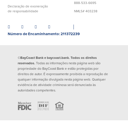
888-533-6695
Empréstimos hipotecários
Recompensas de compras
Declaração de exoneração
Casas manufacturadas e móveis
de responsabilidade
NMLS# 403238
Apple e Google Pay
Linha de crédito de capital próprio
Gerenciamento de dinheiro
(HELOC)
Faça o seu pedido
│
Empréstimo HEAT
Número de Encaminhamento: 211372239
Empréstimo automóvel BayCoast
Pagamentos de empréstimos online
Outros serviços
©BayCoast Bank e baycoast.bank. Todos os direitos
reservados.
Todas as informações nesta página web são
propriedade do BayCoast Bank e estão protegidas por
Partners Insurance
direitos de autor. É expressamente proibida a reprodução de
Cartão Multibanco/Débito
qualquer informação divulgada nesta página web. Qualquer
Caixas automáticas interactivas (ITM)
evidência de atividade criminosa será denunciada às
autoridades competentes.
Cofres de segurança
Câmbio de moeda estrangeira
Empresas