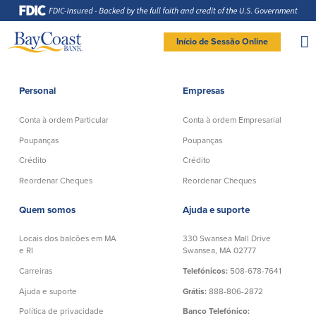
Saltar
Saltar
Ir
Documentos
para
para
para
em
a
o
o
formato
navegação
conteúdo
rodapé
de
documento
Site
portátil
Início de Sessão Online
(PDF)
exigem
logo
Adobe
LOGIN DE BANCO PARTICULAR
Acrobat
Reader
5.0
ou
superior
Personal
Empresas
para
Particular
visualizar,
baixa
Adobe®
Acrobat
Conta à ordem Particular
Conta à ordem Empresarial
Reader
Conta à ordem
Poupanças
(abre
.
numa
Particular
Poupanças
Poupanças
nova
Entrar Banco Particular
janela)
Crédito
Crédito
Conta Poupança com Extrato
Verificação ativa
Clube de Poupança
New User
|
Esqueceu a senha
Reordenar Cheques
Reordenar Cheques
Conta à ordem Direta
Depósitos a prazo
– OR –
Conta à ordem Preferencial
Quem somos
Ajuda e suporte
Conta do mercado monetário
Reordenar Cheques
IR PARA O BANCO EMPRESAS
Locais dos balcões em MA
330 Swansea Mall Drive
e RI
Swansea, MA 02777
Crédito
Banco Online
Carreiras
Telefónicos:
508-678-7641
Ajuda e suporte
Grátis:
888-806-2872
Empréstimos pessoais em
Banco Móvel
Massachusetts e Rhode Island
Política de privacidade
Banco Telefónico:
Extratos de conta eletrónicos