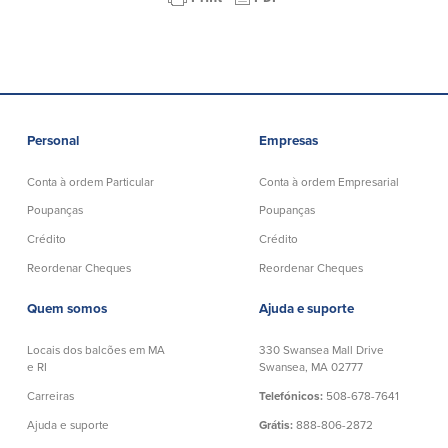
Quem somos
Quem somos
Afiliados
Locais dos balcões em MA e RI
BayCoast Mortgage Company
Ajuda e suporte
Plimoth Investment Advisors
Personal
Empresas
Informação de licença da entidade
Partners Insurance Group
da hipoteca
Conta à ordem Particular
Conta à ordem Empresarial
Priority Funding
Carreiras
Poupanças
Poupanças
Crédito
Crédito
Políticas
Reordenar Cheques
Reordenar Cheques
Política de privacidade
Quem somos
Ajuda e suporte
Declaração de exoneração de
responsabilidade
Locais dos balcões em MA
330 Swansea Mall Drive
e RI
Swansea, MA 02777
Seguro de depósito FDIC e DIF
Carreiras
Telefónicos:
508-678-7641
Ajuda e suporte
Grátis:
888-806-2872
Recursos