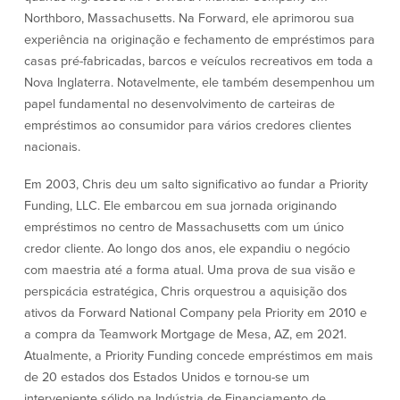
Empréstimos hipotecários
Recompensas de compras
Northboro, Massachusetts. Na Forward, ele aprimorou sua
Casas manufacturadas e móveis
Apple e Google Pay
experiência na originação e fechamento de empréstimos para
Linha de crédito de capital próprio
Gerenciamento de dinheiro
casas pré-fabricadas, barcos e veículos recreativos em toda a
(HELOC)
Faça o seu pedido
Nova Inglaterra. Notavelmente, ele também desempenhou um
Empréstimo HEAT
papel fundamental no desenvolvimento de carteiras de
Empréstimo automóvel BayCoast
empréstimos ao consumidor para vários credores clientes
Pagamentos de empréstimos online
nacionais.
Outros serviços
Em 2003, Chris deu um salto significativo ao fundar a Priority
Funding, LLC. Ele embarcou em sua jornada originando
Partners Insurance
empréstimos no centro de Massachusetts com um único
Cartão Multibanco/Débito
credor cliente. Ao longo dos anos, ele expandiu o negócio
Caixas automáticas interactivas (ITM)
com maestria até a forma atual. Uma prova de sua visão e
Cofres de segurança
perspicácia estratégica, Chris orquestrou a aquisição dos
Câmbio de moeda estrangeira
ativos da Forward National Company pela Priority em 2010 e
a compra da Teamwork Mortgage de Mesa, AZ, em 2021.
Atualmente, a Priority Funding concede empréstimos em mais
Empresas
de 20 estados dos Estados Unidos e tornou-se um
interveniente sólido na Indústria de Financiamento de