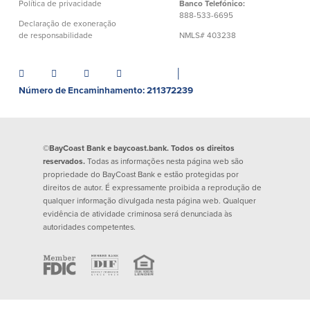
Política de privacidade
Banco Telefónico:
888-533-6695
Segurança
Recursos
Declaração de exoneração
de responsabilidade
NMLS# 403238
Segurança
Programa de sensibilização do
│
cliente para a segurança da Internet
Número de Encaminhamento: 211372239
em casa
Comunidade
©BayCoast Bank e baycoast.bank. Todos os direitos
reservados.
Todas as informações nesta página web são
Comunidade
Programas de
propriedade do BayCoast Bank e estão protegidas por
educação
direitos de autor. É expressamente proibida a reprodução de
qualquer informação divulgada nesta página web. Qualquer
Community Reinvestment Act
evidência de atividade criminosa será denunciada às
Get on the Bus
autoridades competentes.
Donativos e patrocínios
Diretrizes de doação
Perguntas mais frequentes