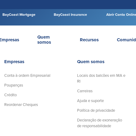
BayCoast Mortgage
BayCoast Insurance
Abrir Conta Onlin
Quem
Empresas
Recursos
Comunid
somos
Empresas
Quem somos
Conta à ordem Empresarial
Locais dos balcões em MA e
RI
Poupanças
Carreiras
Crédito
Ajuda e suporte
Reordenar Cheques
Política de privacidade
Declaração de exoneração
de responsabilidade