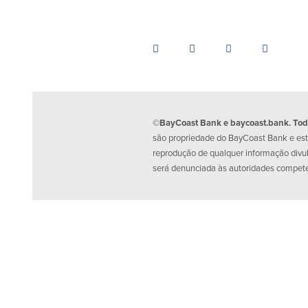
©BayCoast Bank e baycoast.bank. Todos
são propriedade do BayCoast Bank e estã
reprodução de qualquer informação divu
será denunciada às autoridades compet