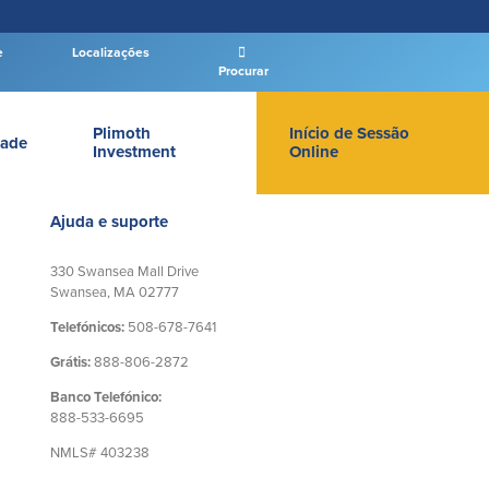
e
Localizações
Procurar
Plimoth
Início de Sessão
ade
Investment
Online
LOGIN DE BANCO PARTICULAR
Ajuda e suporte
330 Swansea Mall Drive
Swansea, MA 02777
Telefónicos:
508-678-7641
Entrar Banco Particular
Grátis:
888-806-2872
New User
|
Esqueceu a senha
Banco Telefónico:
– OR –
888-533-6695
NMLS# 403238
IR PARA O BANCO EMPRESAS