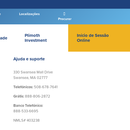
e
Localizações
Procurar
Plimoth
Início de Sessão
ade
Investment
Online
LOGIN DE BANCO PARTICULAR
Ajuda e suporte
330 Swansea Mall Drive
Swansea, MA 02777
Telefónicos:
508-678-7641
Entrar Banco Particular
Grátis:
888-806-2872
New User
|
Esqueceu a senha
Banco Telefónico:
– OR –
888-533-6695
NMLS# 403238
IR PARA O BANCO EMPRESAS