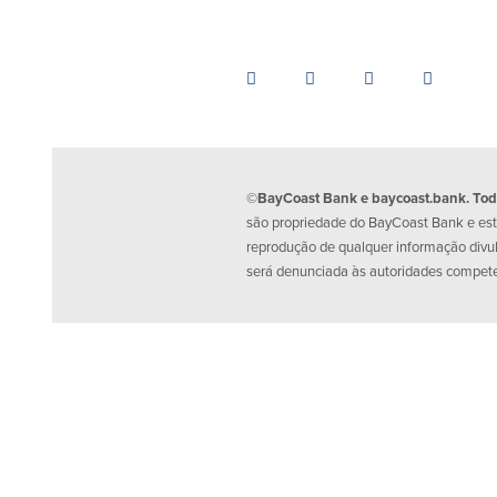
©BayCoast Bank e baycoast.bank. Todos
são propriedade do BayCoast Bank e estã
reprodução de qualquer informação divu
será denunciada às autoridades compet