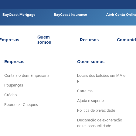
BayCoast Mortgage
BayCoast Insurance
Abrir Conta Onlin
Quem
Empresas
Recursos
Comunid
somos
Empresas
Quem somos
Conta à ordem Empresarial
Locais dos balcões em MA e
RI
Poupanças
Carreiras
Crédito
Ajuda e suporte
Reordenar Cheques
Política de privacidade
Declaração de exoneração
de responsabilidade