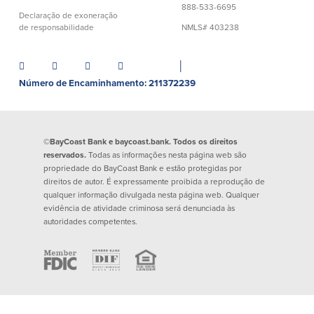
888-533-6695
Empréstimos hipotecários
Recompensas de compras
Declaração de exoneração
Casas manufacturadas e móveis
de responsabilidade
NMLS# 403238
Apple e Google Pay
Linha de crédito de capital próprio
Gerenciamento de dinheiro
(HELOC)
Faça o seu pedido
│
Empréstimo HEAT
Número de Encaminhamento: 211372239
Empréstimo automóvel BayCoast
Pagamentos de empréstimos online
Outros serviços
©BayCoast Bank e baycoast.bank. Todos os direitos
reservados.
Todas as informações nesta página web são
propriedade do BayCoast Bank e estão protegidas por
Partners Insurance
direitos de autor. É expressamente proibida a reprodução de
Cartão Multibanco/Débito
qualquer informação divulgada nesta página web. Qualquer
Caixas automáticas interactivas (ITM)
evidência de atividade criminosa será denunciada às
autoridades competentes.
Cofres de segurança
Câmbio de moeda estrangeira
Empresas