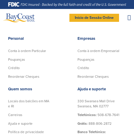
Saltar
Saltar
Ir
Documentos
para
para
para
em
a
o
o
formato
navegação
conteúdo
rodapé
de
documento
Site
portátil
Início de Sessão Online
(PDF)
exigem
logo
Adobe
LOGIN DE BANCO PARTICULAR
Acrobat
Reader
5.0
ou
superior
Personal
Empresas
para
Particular
visualizar,
baixa
Adobe®
Acrobat
Conta à ordem Particular
Conta à ordem Empresarial
Reader
Conta à ordem
Poupanças
(abre
.
numa
Particular
Poupanças
Poupanças
nova
Entrar Banco Particular
janela)
Crédito
Crédito
Conta Poupança com Extrato
Verificação ativa
Clube de Poupança
New User
|
Esqueceu a senha
Reordenar Cheques
Reordenar Cheques
Conta à ordem Direta
Depósitos a prazo
– OR –
Conta à ordem Preferencial
Quem somos
Ajuda e suporte
Conta do mercado monetário
Reordenar Cheques
IR PARA O BANCO EMPRESAS
Locais dos balcões em MA
330 Swansea Mall Drive
e RI
Swansea, MA 02777
Crédito
Banco Online
Carreiras
Telefónicos:
508-678-7641
Ajuda e suporte
Grátis:
888-806-2872
Empréstimos pessoais em
Banco Móvel
Massachusetts e Rhode Island
Política de privacidade
Banco Telefónico:
Extratos de conta eletrónicos