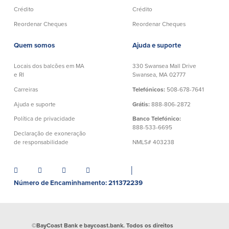
Conta à ordem
Poupanças
Crédito
Crédito
Empresarial
Reordenar Cheques
Reordenar Cheques
Conta Poupança com Extrato
Conta à ordem de Análise
Conta Empresarial de Acesso ao
Empresarial
Quem somos
Ajuda e suporte
Mercado Monetário
Verificação de ajuste correto
Depósitos a prazo
Locais dos balcões em MA
330 Swansea Mall Drive
Conta à ordem para Autarquias/Sem
Planos de reforma
e RI
Swansea, MA 02777
Fins Lucrativos
IOLTA
Carreiras
Telefónicos:
508-678-7641
Ajuda e suporte
Grátis:
888-806-2872
Crédito
Serviços
Política de privacidade
Banco Telefónico:
888-533-6695
Declaração de exoneração
Empréstimo Comercial
Soluções de Gestão de Caixa
de responsabilidade
NMLS# 403238
Gabinete de Empréstimo Providence
iBanking
Empréstimos e linhas de crédito
Cartão de débito Mastercard®
│
empresariais
BusinessCard®
Número de Encaminhamento: 211372239
Parcerias de Desenvolvimento de
Reordenar Cheques
Negócios
Pagamentos de empréstimos on-line
©BayCoast Bank e baycoast.bank. Todos os direitos