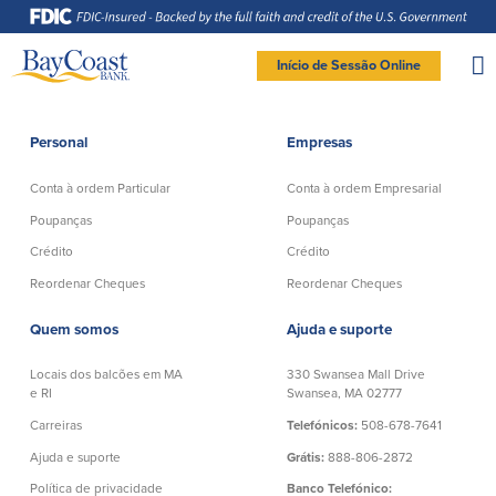
Saltar
Saltar
Ir
Documentos
para
para
para
em
a
o
o
formato
navegação
conteúdo
rodapé
de
documento
Site
portátil
Início de Sessão Online
(PDF)
exigem
logo
Adobe
LOGIN DE BANCO PARTICULAR
Acrobat
Reader
5.0
ou
superior
Personal
Empresas
para
Particular
visualizar,
baixa
Adobe®
Acrobat
Conta à ordem Particular
Conta à ordem Empresarial
Reader
Conta à ordem
Poupanças
(abre
.
numa
Particular
Poupanças
Poupanças
nova
Entrar Banco Particular
janela)
Crédito
Crédito
Conta Poupança com Extrato
Verificação ativa
Clube de Poupança
New User
|
Esqueceu a senha
Reordenar Cheques
Reordenar Cheques
Conta à ordem Direta
Depósitos a prazo
– OR –
Conta à ordem Preferencial
Quem somos
Ajuda e suporte
Conta do mercado monetário
Reordenar Cheques
IR PARA O BANCO EMPRESAS
Locais dos balcões em MA
330 Swansea Mall Drive
e RI
Swansea, MA 02777
Crédito
Banco Online
Carreiras
Telefónicos:
508-678-7641
Ajuda e suporte
Grátis:
888-806-2872
Empréstimos pessoais em
Banco Móvel
Massachusetts e Rhode Island
Política de privacidade
Banco Telefónico:
Extratos de conta eletrónicos