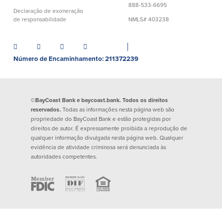
888-533-6695
Empréstimos hipotecários
Recompensas de compras
Declaração de exoneração
Casas manufacturadas e móveis
de responsabilidade
NMLS# 403238
Apple e Google Pay
Linha de crédito de capital próprio
Gerenciamento de dinheiro
(HELOC)
Faça o seu pedido
│
Empréstimo HEAT
Número de Encaminhamento: 211372239
Empréstimo automóvel BayCoast
Pagamentos de empréstimos online
Outros serviços
©BayCoast Bank e baycoast.bank. Todos os direitos
reservados.
Todas as informações nesta página web são
propriedade do BayCoast Bank e estão protegidas por
Partners Insurance
direitos de autor. É expressamente proibida a reprodução de
Cartão Multibanco/Débito
qualquer informação divulgada nesta página web. Qualquer
Caixas automáticas interactivas (ITM)
evidência de atividade criminosa será denunciada às
autoridades competentes.
Cofres de segurança
Câmbio de moeda estrangeira
Empresas