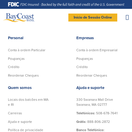
Saltar
Saltar
Ir
Documentos
para
para
para
em
a
o
o
formato
navegação
conteúdo
rodapé
de
documento
Site
portátil
Início de Sessão Online
(PDF)
exigem
logo
Adobe
LOGIN DE BANCO PARTICULAR
Acrobat
Reader
5.0
ou
superior
Personal
Empresas
para
Particular
visualizar,
baixa
Adobe®
Acrobat
Conta à ordem Particular
Conta à ordem Empresarial
Reader
Conta à ordem
Poupanças
(abre
.
numa
Particular
Poupanças
Poupanças
nova
Entrar Banco Particular
janela)
Crédito
Crédito
Conta Poupança com Extrato
Verificação ativa
Clube de Poupança
New User
|
Esqueceu a senha
Reordenar Cheques
Reordenar Cheques
Conta à ordem Direta
Depósitos a prazo
– OR –
Conta à ordem Preferencial
Quem somos
Ajuda e suporte
Conta do mercado monetário
Reordenar Cheques
IR PARA O BANCO EMPRESAS
Locais dos balcões em MA
330 Swansea Mall Drive
e RI
Swansea, MA 02777
Crédito
Banco Online
Carreiras
Telefónicos:
508-678-7641
Ajuda e suporte
Grátis:
888-806-2872
Empréstimos pessoais em
Banco Móvel
Massachusetts e Rhode Island
Política de privacidade
Banco Telefónico:
Extratos de conta eletrónicos