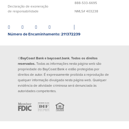
888-533-6695
Empréstimos hipotecários
Recompensas de compras
Declaração de exoneração
Casas manufacturadas e móveis
de responsabilidade
NMLS# 403238
Apple e Google Pay
Linha de crédito de capital próprio
Gerenciamento de dinheiro
(HELOC)
Faça o seu pedido
│
Empréstimo HEAT
Número de Encaminhamento: 211372239
Empréstimo automóvel BayCoast
Pagamentos de empréstimos online
Outros serviços
©BayCoast Bank e baycoast.bank. Todos os direitos
reservados.
Todas as informações nesta página web são
propriedade do BayCoast Bank e estão protegidas por
Partners Insurance
direitos de autor. É expressamente proibida a reprodução de
Cartão Multibanco/Débito
qualquer informação divulgada nesta página web. Qualquer
Caixas automáticas interactivas (ITM)
evidência de atividade criminosa será denunciada às
autoridades competentes.
Cofres de segurança
Câmbio de moeda estrangeira
Empresas