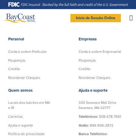
Saltar
Saltar
Ir
Documentos
para
para
para
em
a
o
o
formato
navegação
conteúdo
rodapé
de
documento
Site
portátil
Início de Sessão Online
(PDF)
exigem
logo
Adobe
LOGIN DE BANCO PARTICULAR
Acrobat
Reader
5.0
ou
superior
Personal
Empresas
para
Particular
visualizar,
baixa
Adobe®
Acrobat
Conta à ordem Particular
Conta à ordem Empresarial
Reader
Conta à ordem
Poupanças
(abre
.
numa
Particular
Poupanças
Poupanças
nova
Entrar Banco Particular
janela)
Crédito
Crédito
Conta Poupança com Extrato
Verificação ativa
Clube de Poupança
New User
|
Esqueceu a senha
Reordenar Cheques
Reordenar Cheques
Conta à ordem Direta
Depósitos a prazo
– OR –
Conta à ordem Preferencial
Quem somos
Ajuda e suporte
Conta do mercado monetário
Reordenar Cheques
IR PARA O BANCO EMPRESAS
Locais dos balcões em MA
330 Swansea Mall Drive
e RI
Swansea, MA 02777
Crédito
Banco Online
Carreiras
Telefónicos:
508-678-7641
Ajuda e suporte
Grátis:
888-806-2872
Empréstimos pessoais em
Banco Móvel
Massachusetts e Rhode Island
Política de privacidade
Banco Telefónico:
Extratos de conta eletrónicos