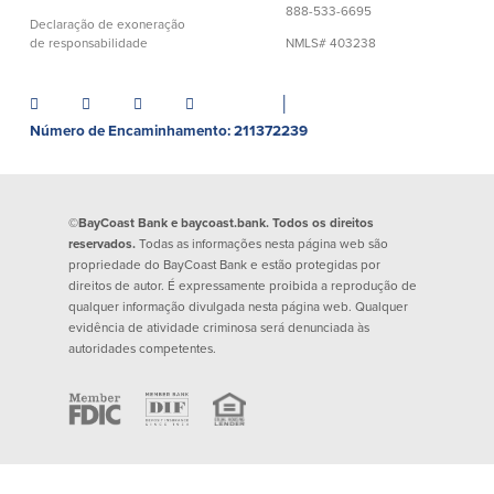
888-533-6695
Empréstimos hipotecários
Recompensas de compras
Declaração de exoneração
Casas manufacturadas e móveis
de responsabilidade
NMLS# 403238
Apple e Google Pay
Linha de crédito de capital próprio
Gerenciamento de dinheiro
(HELOC)
Faça o seu pedido
│
Empréstimo HEAT
Número de Encaminhamento: 211372239
Empréstimo automóvel BayCoast
Pagamentos de empréstimos online
Outros serviços
©BayCoast Bank e baycoast.bank. Todos os direitos
reservados.
Todas as informações nesta página web são
propriedade do BayCoast Bank e estão protegidas por
Partners Insurance
direitos de autor. É expressamente proibida a reprodução de
Cartão Multibanco/Débito
qualquer informação divulgada nesta página web. Qualquer
Caixas automáticas interactivas (ITM)
evidência de atividade criminosa será denunciada às
autoridades competentes.
Cofres de segurança
Câmbio de moeda estrangeira
Empresas