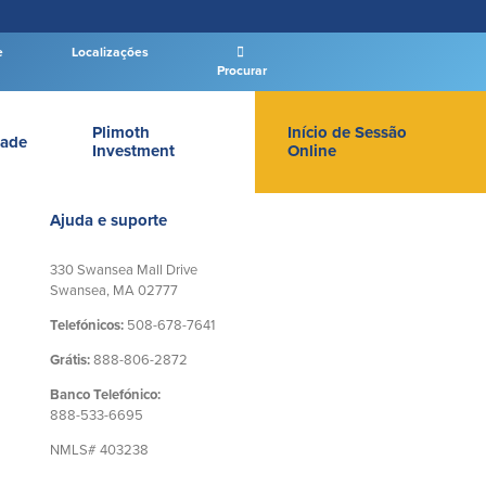
e
Localizações
Procurar
Plimoth
Início de Sessão
ade
Investment
Online
LOGIN DE BANCO PARTICULAR
Ajuda e suporte
330 Swansea Mall Drive
Swansea, MA 02777
Telefónicos:
508-678-7641
Entrar Banco Particular
Grátis:
888-806-2872
New User
|
Esqueceu a senha
Banco Telefónico:
– OR –
888-533-6695
NMLS# 403238
IR PARA O BANCO EMPRESAS