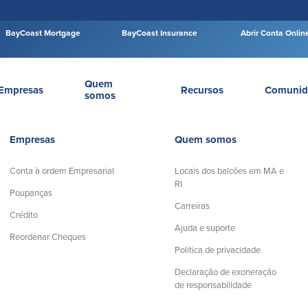
BayCoast Mortgage
BayCoast Insurance
Abrir Conta Onlin
Quem
Empresas
Recursos
Comunid
somos
Empresas
Quem somos
Conta à ordem Empresarial
Locais dos balcões em MA e
RI
Poupanças
Carreiras
Crédito
Ajuda e suporte
Reordenar Cheques
Política de privacidade
Declaração de exoneração
de responsabilidade