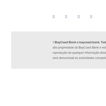
©BayCoast Bank e baycoast.bank. Todos
são propriedade do BayCoast Bank e estã
reprodução de qualquer informação divu
será denunciada às autoridades compet