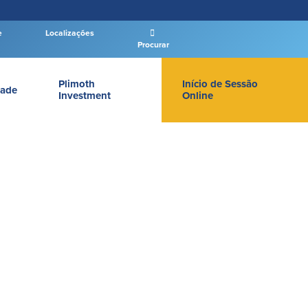
e
Localizações
Procurar
Plimoth
Início de Sessão
ade
Investment
Online
LOGIN DE BANCO PARTICULAR
Entrar Banco Particular
New User
|
Esqueceu a senha
– OR –
IR PARA O BANCO EMPRESAS