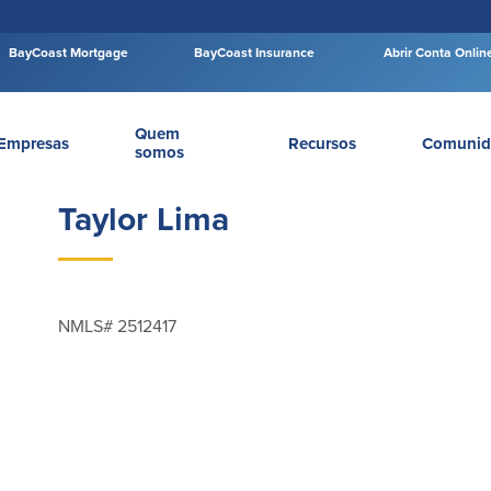
BayCoast Mortgage
BayCoast Insurance
Abrir Conta Onlin
Quem
Empresas
Recursos
Comunid
somos
Taylor Lima
NMLS# 2512417