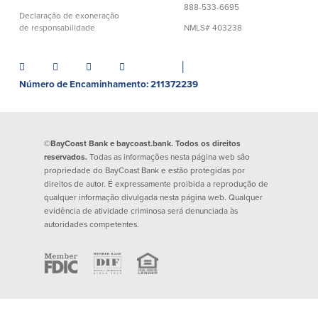
888-533-6695
Empréstimos hipotecários
Recompensas de compras
Declaração de exoneração
Casas manufacturadas e móveis
de responsabilidade
NMLS# 403238
Apple e Google Pay
Linha de crédito de capital próprio
Gerenciamento de dinheiro
(HELOC)
Faça o seu pedido
│
Empréstimo HEAT
Número de Encaminhamento: 211372239
Empréstimo automóvel BayCoast
Pagamentos de empréstimos online
Outros serviços
©BayCoast Bank e baycoast.bank. Todos os direitos
reservados.
Todas as informações nesta página web são
propriedade do BayCoast Bank e estão protegidas por
Partners Insurance
direitos de autor. É expressamente proibida a reprodução de
Cartão Multibanco/Débito
qualquer informação divulgada nesta página web. Qualquer
Caixas automáticas interactivas (ITM)
evidência de atividade criminosa será denunciada às
autoridades competentes.
Cofres de segurança
Câmbio de moeda estrangeira
Empresas