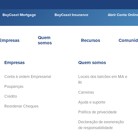
BayCoast Mortgage
BayCoast Insurance
Abrir Conta Onlin
Quem
Empresas
Recursos
Comunid
somos
Empresas
Quem somos
Conta à ordem Empresarial
Locais dos balcões em MA e
RI
Poupanças
Carreiras
Crédito
Ajuda e suporte
Reordenar Cheques
Política de privacidade
Declaração de exoneração
de responsabilidade