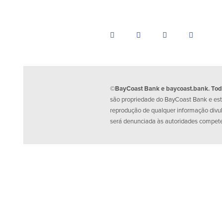
©BayCoast Bank e baycoast.bank. Todos
são propriedade do BayCoast Bank e estã
reprodução de qualquer informação divu
será denunciada às autoridades compet