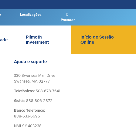
e
Localizações
Procurar
Plimoth
Início de Sessão
ade
Investment
Online
LOGIN DE BANCO PARTICULAR
Ajuda e suporte
330 Swansea Mall Drive
Swansea, MA 02777
Telefónicos:
508-678-7641
Entrar Banco Particular
Grátis:
888-806-2872
New User
|
Esqueceu a senha
Banco Telefónico:
– OR –
888-533-6695
NMLS# 403238
IR PARA O BANCO EMPRESAS