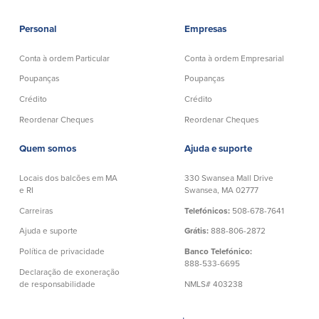
Personal
Empresas
Conta à ordem Particular
Conta à ordem Empresarial
Poupanças
Poupanças
Crédito
Crédito
Reordenar Cheques
Reordenar Cheques
Quem somos
Ajuda e suporte
Locais dos balcões em MA
330 Swansea Mall Drive
e RI
Swansea, MA 02777
Carreiras
Telefónicos:
508-678-7641
Ajuda e suporte
Grátis:
888-806-2872
Política de privacidade
Banco Telefónico:
888-533-6695
Declaração de exoneração
de responsabilidade
NMLS# 403238