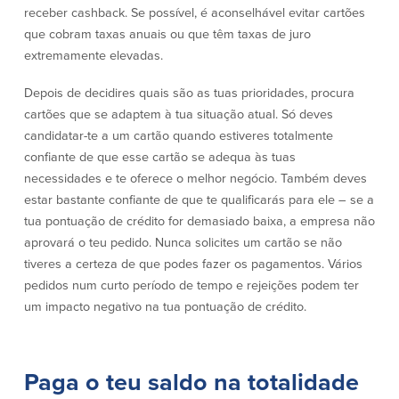
Conta à ordem
Poupanças
receber cashback. Se possível, é aconselhável evitar cartões
Empresarial
que cobram taxas anuais ou que têm taxas de juro
Conta Poupança com Extrato
extremamente elevadas.
Conta à ordem de Análise
Conta Empresarial de Acesso ao
Empresarial
Mercado Monetário
Depois de decidires quais são as tuas prioridades, procura
Verificação de ajuste correto
Depósitos a prazo
cartões que se adaptem à tua situação atual. Só deves
Conta à ordem para Autarquias/Sem
Planos de reforma
Fins Lucrativos
candidatar-te a um cartão quando estiveres totalmente
IOLTA
confiante de que esse cartão se adequa às tuas
necessidades e te oferece o melhor negócio. Também deves
estar bastante confiante de que te qualificarás para ele – se a
Crédito
Serviços
tua pontuação de crédito for demasiado baixa, a empresa não
aprovará o teu pedido. Nunca solicites um cartão se não
Empréstimo Comercial
Soluções de Gestão de Caixa
tiveres a certeza de que podes fazer os pagamentos. Vários
Gabinete de Empréstimo Providence
iBanking
pedidos num curto período de tempo e rejeições podem ter
Empréstimos e linhas de crédito
Cartão de débito Mastercard®
empresariais
BusinessCard®
um impacto negativo na tua pontuação de crédito.
Parcerias de Desenvolvimento de
Reordenar Cheques
Negócios
Pagamentos de empréstimos on-line
Paga o teu saldo na totalidade