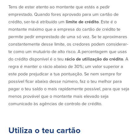
Tens de estar atento ao montante que estás a pedir
Segurança
Recursos
emprestado. Quando fores aprovado para um cartão de
crédito, ser-te-á atribuído um
limite de crédito
. Este é o
Segurança
montante máximo que a empresa do cartão de crédito te
Programa de sensibilização do
permite pedir emprestado de uma só vez. Se te aproximares
cliente para a segurança da Internet
em casa
constantemente desse limite, os credores podem considerar-
te como um mutuário de alto risco. A percentagem que usas
do crédito disponível é o teu
rácio de utilização do crédito
. A
Comunidade
regra é manter o rácio abaixo de 30%; um valor superior a
este pode prejudicar a tua pontuação. Se nem sempre for
Comunidade
Programas de
possível ficar abaixo desse número, faz o teu melhor para
educação
pagar o teu saldo o mais rapidamente possível, para que seja
Community Reinvestment Act
menos provável que o montante mais elevado seja
Get on the Bus
comunicado às agências de controlo de crédito.
Donativos e patrocínios
Utiliza o teu cartão
Diretrizes de doação
Perguntas mais frequentes