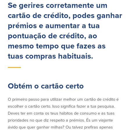
Se gerires corretamente um
Empréstimos hipotecários
Recompensas de compras
Casas manufacturadas e móveis
Apple e Google Pay
cartão de crédito, podes ganhar
Linha de crédito de capital próprio
Gerenciamento de dinheiro
(HELOC)
prémios e aumentar a tua
Faça o seu pedido
Empréstimo HEAT
pontuação de crédito, ao
Empréstimo automóvel BayCoast
Pagamentos de empréstimos online
mesmo tempo que fazes as
tuas compras habituais.
Outros serviços
Partners Insurance
Cartão Multibanco/Débito
Obtém o cartão certo
Caixas automáticas interactivas (ITM)
Cofres de segurança
Câmbio de moeda estrangeira
O primeiro passo para utilizar melhor um cartão de crédito é
escolher o cartão certo. Isso significa fazer a tua pesquisa.
Deves ter em conta os teus hábitos de consumo e as tuas
Empresas
prioridades no que diz respeito a prémios. És um viajante
ávido que quer ganhar milhas? Ou talvez prefiras apenas