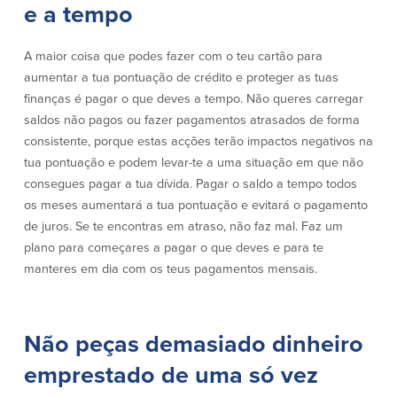
e a tempo
Quem somos
A maior coisa que podes fazer com o teu cartão para
Quem somos
Afiliados
aumentar a tua pontuação de crédito e proteger as tuas
finanças é pagar o que deves a tempo. Não queres carregar
Locais dos balcões em MA e RI
BayCoast Mortgage Company
saldos não pagos ou fazer pagamentos atrasados de forma
Ajuda e suporte
Plimoth Investment Advisors
consistente, porque estas acções terão impactos negativos na
Informação de licença da entidade
Partners Insurance Group
da hipoteca
tua pontuação e podem levar-te a uma situação em que não
Priority Funding
Carreiras
consegues pagar a tua dívida. Pagar o saldo a tempo todos
os meses aumentará a tua pontuação e evitará o pagamento
de juros. Se te encontras em atraso, não faz mal. Faz um
Políticas
plano para começares a pagar o que deves e para te
manteres em dia com os teus pagamentos mensais.
Política de privacidade
Declaração de exoneração de
responsabilidade
Seguro de depósito FDIC e DIF
Não peças demasiado dinheiro
emprestado de uma só vez
Recursos