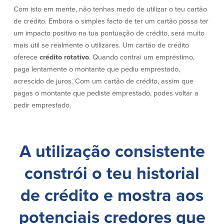
Com isto em mente, não tenhas medo de utilizar o teu cartão
de crédito. Embora o simples facto de ter um cartão possa ter
Plimoth Investment
um impacto positivo na tua pontuação de crédito, será muito
mais útil se realmente o utilizares. Um cartão de crédito
oferece
crédito rotativo
. Quando contrai um empréstimo,
paga lentamente o montante que pediu emprestado,
BayCoast Mortgage
acrescido de juros. Com um cartão de crédito, assim que
pagas o montante que pediste emprestado, podes voltar a
BayCoast Insurance
pedir emprestado.
Abrir Conta Online
Localizações
A utilização consistente
constrói o teu historial
Procurar
de crédito e mostra aos
Português
potenciais credores que
English