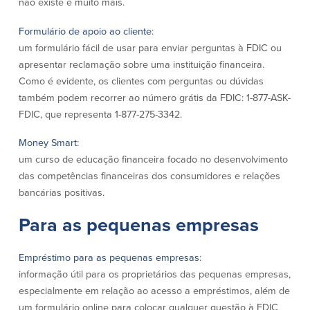
não existe e muito mais.
Quem somos
Formulário de apoio ao cliente
:
um formulário fácil de usar para enviar perguntas à FDIC ou
Quem somos
Afiliados
apresentar reclamação sobre uma instituição financeira.
Locais dos balcões em MA e RI
BayCoast Mortgage Company
Como é evidente, os clientes com perguntas ou dúvidas
Ajuda e suporte
Plimoth Investment Advisors
também podem recorrer ao número grátis da FDIC: 1-877-ASK-
Informação de licença da entidade
Partners Insurance Group
FDIC, que representa 1-877-275-3342.
da hipoteca
Priority Funding
Carreiras
Money Smart
:
um curso de educação financeira focado no desenvolvimento
das competências financeiras dos consumidores e relações
Políticas
bancárias positivas.
Política de privacidade
Para as pequenas empresas
Declaração de exoneração de
responsabilidade
Seguro de depósito FDIC e DIF
Empréstimo para as pequenas empresas
:
informação útil para os proprietários das pequenas empresas,
especialmente em relação ao acesso a empréstimos, além de
Recursos
um formulário online para colocar qualquer questão à FDIC