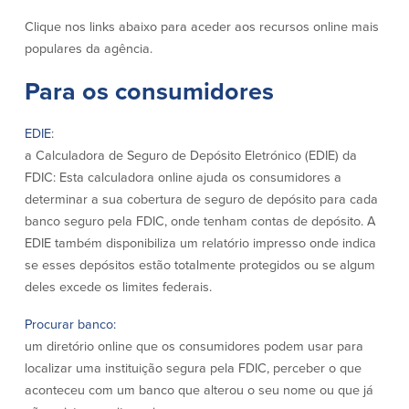
Conta à ordem
Poupanças
Empresarial
Clique nos links abaixo para aceder aos recursos online mais
populares da agência.
Conta Poupança com Extrato
Conta à ordem de Análise
Conta Empresarial de Acesso ao
Empresarial
Para os consumidores
Mercado Monetário
Verificação de ajuste correto
Depósitos a prazo
Conta à ordem para Autarquias/Sem
Planos de reforma
EDIE
:
Fins Lucrativos
a Calculadora de Seguro de Depósito Eletrónico (EDIE) da
IOLTA
FDIC: Esta calculadora online ajuda os consumidores a
determinar a sua cobertura de seguro de depósito para cada
Crédito
Serviços
banco seguro pela FDIC, onde tenham contas de depósito. A
EDIE também disponibiliza um relatório impresso onde indica
Empréstimo Comercial
Soluções de Gestão de Caixa
se esses depósitos estão totalmente protegidos ou se algum
Gabinete de Empréstimo Providence
iBanking
deles excede os limites federais.
Empréstimos e linhas de crédito
Cartão de débito Mastercard®
empresariais
BusinessCard®
Procurar banco:
Parcerias de Desenvolvimento de
Reordenar Cheques
um diretório online que os consumidores podem usar para
Negócios
localizar uma instituição segura pela FDIC, perceber o que
Pagamentos de empréstimos on-line
aconteceu com um banco que alterou o seu nome ou que já