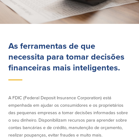
Empréstimos hipotecários
Recompensas de compras
Casas manufacturadas e móveis
Apple e Google Pay
Linha de crédito de capital próprio
Gerenciamento de dinheiro
(HELOC)
Faça o seu pedido
Empréstimo HEAT
Empréstimo automóvel BayCoast
As ferramentas de que
Pagamentos de empréstimos online
necessita para tomar decisões
Outros serviços
financeiras mais inteligentes.
Partners Insurance
Cartão Multibanco/Débito
Caixas automáticas interactivas (ITM)
A FDIC (Federal Deposit Insurance Corporation) está
Cofres de segurança
empenhada em ajudar os consumidores e os proprietários
Câmbio de moeda estrangeira
das pequenas empresas a tomar decisões informadas sobre
o seu dinheiro. Disponibilizam recursos para aprender sobre
Empresas
contas bancárias e de crédito, manutenção de orçamento,
realizar poupanças, evitar fraudes e muito mais.