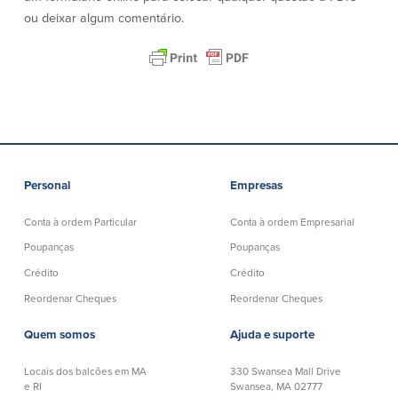
ou deixar algum comentário.
Segurança
Recursos
Segurança
Programa de sensibilização do
cliente para a segurança da Internet
em casa
Comunidade
Personal
Empresas
Comunidade
Programas de
Conta à ordem Particular
Conta à ordem Empresarial
educação
Poupanças
Poupanças
Community Reinvestment Act
Crédito
Crédito
Get on the Bus
Reordenar Cheques
Reordenar Cheques
Donativos e patrocínios
Quem somos
Ajuda e suporte
Diretrizes de doação
Locais dos balcões em MA
330 Swansea Mall Drive
e RI
Swansea, MA 02777
Perguntas mais frequentes