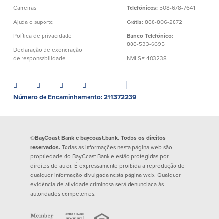
Carreiras
Telefónicos:
508-678-7641
Ajuda e suporte
Grátis:
888-806-2872
Plimoth Investment
Política de privacidade
Banco Telefónico:
888-533-6695
Declaração de exoneração
de responsabilidade
NMLS# 403238
BayCoast Mortgage
│
Número de Encaminhamento: 211372239
BayCoast Insurance
Abrir Conta Online
©BayCoast Bank e baycoast.bank. Todos os direitos
Localizações
reservados.
Todas as informações nesta página web são
propriedade do BayCoast Bank e estão protegidas por
direitos de autor. É expressamente proibida a reprodução de
Procurar
qualquer informação divulgada nesta página web. Qualquer
evidência de atividade criminosa será denunciada às
Português
autoridades competentes.
English