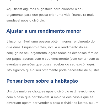
Conta à ordem
Poupanças
Empresarial
Aqui ficam algumas sugestões para elaborar o seu
Conta Poupança com Extrato
orçamento, para que possa criar uma vida financeira mais
Conta à ordem de Análise
Conta Empresarial de Acesso ao
saudável após o divórcio:
Empresarial
Mercado Monetário
Verificação de ajuste correto
Depósitos a prazo
Ajustar a um rendimento menor
Conta à ordem para Autarquias/Sem
Planos de reforma
Fins Lucrativos
É incontornável: uma pessoa obtém menos rendimento do
IOLTA
que duas. Enquanto antes, incluía o rendimento do seu
cônjuge no seu orçamento, agora todas as despesas têm de
Crédito
Serviços
ser pagas apenas com o seu vencimento (sem contar com as
eventuais pensões que possa receber do seu ex-cônjuge).
Empréstimo Comercial
Soluções de Gestão de Caixa
Isto significa que o seu orçamento pode necessitar de ajustes.
Gabinete de Empréstimo Providence
iBanking
Empréstimos e linhas de crédito
Cartão de débito Mastercard®
Pensar bem sobre a habitação
empresariais
BusinessCard®
Parcerias de Desenvolvimento de
Reordenar Cheques
Um dos maiores choques após o divórcio está relacionado
Negócios
Pagamentos de empréstimos on-line
com a casa que partilhavam. A maioria dos casais que se
divorciam optam por vender a casa e dividir os lucros, ou um