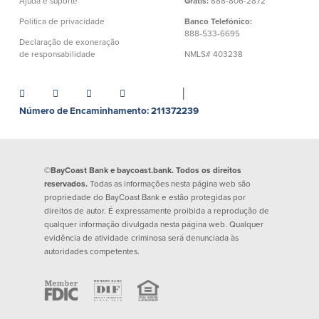
Ajuda e suporte
Grátis:
888-806-2872
Español
Política de privacidade
Banco Telefónico:
888-533-6695
Declaração de exoneração
de responsabilidade
NMLS# 403238
│
Número de Encaminhamento: 211372239
©BayCoast Bank e baycoast.bank. Todos os direitos
reservados.
Todas as informações nesta página web são
propriedade do BayCoast Bank e estão protegidas por
direitos de autor. É expressamente proibida a reprodução de
qualquer informação divulgada nesta página web. Qualquer
evidência de atividade criminosa será denunciada às
autoridades competentes.