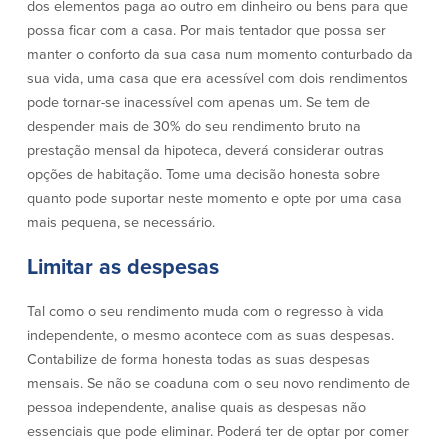
dos elementos paga ao outro em dinheiro ou bens para que
Quem somos
possa ficar com a casa. Por mais tentador que possa ser
manter o conforto da sua casa num momento conturbado da
Quem somos
Afiliados
sua vida, uma casa que era acessível com dois rendimentos
pode tornar-se inacessível com apenas um. Se tem de
Locais dos balcões em MA e RI
BayCoast Mortgage Company
despender mais de 30% do seu rendimento bruto na
Ajuda e suporte
Plimoth Investment Advisors
prestação mensal da hipoteca, deverá considerar outras
Informação de licença da entidade
Partners Insurance Group
opções de habitação. Tome uma decisão honesta sobre
da hipoteca
Priority Funding
quanto pode suportar neste momento e opte por uma casa
Carreiras
mais pequena, se necessário.
Políticas
Limitar as despesas
Política de privacidade
Tal como o seu rendimento muda com o regresso à vida
Declaração de exoneração de
independente, o mesmo acontece com as suas despesas.
responsabilidade
Contabilize de forma honesta todas as suas despesas
Seguro de depósito FDIC e DIF
mensais. Se não se coaduna com o seu novo rendimento de
pessoa independente, analise quais as despesas não
essenciais que pode eliminar. Poderá ter de optar por comer
Recursos