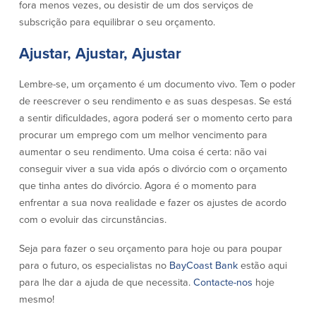
fora menos vezes, ou desistir de um dos serviços de
subscrição para equilibrar o seu orçamento.
Segurança
Recursos
Ajustar, Ajustar, Ajustar
Segurança
Programa de sensibilização do
Lembre-se, um orçamento é um documento vivo. Tem o poder
cliente para a segurança da Internet
em casa
de reescrever o seu rendimento e as suas despesas. Se está
a sentir dificuldades, agora poderá ser o momento certo para
procurar um emprego com um melhor vencimento para
Comunidade
aumentar o seu rendimento. Uma coisa é certa: não vai
conseguir viver a sua vida após o divórcio com o orçamento
Comunidade
Programas de
que tinha antes do divórcio. Agora é o momento para
educação
enfrentar a sua nova realidade e fazer os ajustes de acordo
Community Reinvestment Act
com o evoluir das circunstâncias.
Get on the Bus
Seja para fazer o seu orçamento para hoje ou para poupar
Donativos e patrocínios
para o futuro, os especialistas no
BayCoast Bank
estão aqui
para lhe dar a ajuda de que necessita.
Contacte-nos
hoje
Diretrizes de doação
mesmo!
Perguntas mais frequentes