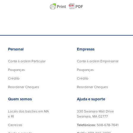
Plimoth Investment
BayCoast Mortgage
Personal
Empresas
BayCoast Insurance
Conta à ordem Particular
Conta à ordem Empresarial
Poupanças
Poupanças
Abrir Conta Online
Crédito
Crédito
Localizações
Reordenar Cheques
Reordenar Cheques
Quem somos
Ajuda e suporte
Procurar
Locais dos balcões em MA
330 Swansea Mall Drive
Português
e RI
Swansea, MA 02777
Carreiras
Telefónicos:
508-678-7641
English