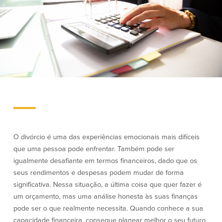
Empréstimos hipotecários
Recompensas de compras
Casas manufacturadas e móveis
Apple e Google Pay
Linha de crédito de capital próprio
Gerenciamento de dinheiro
(HELOC)
Faça o seu pedido
Empréstimo HEAT
Empréstimo automóvel BayCoast
Pagamentos de empréstimos online
Outros serviços
Partners Insurance
Cartão Multibanco/Débito
O divórcio é uma das experiências emocionais mais difíceis
Caixas automáticas interactivas (ITM)
que uma pessoa pode enfrentar. Também pode ser
Cofres de segurança
igualmente desafiante em termos financeiros, dado que os
Câmbio de moeda estrangeira
seus rendimentos e despesas podem mudar de forma
significativa. Nessa situação, a última coisa que quer fazer é
um orçamento, mas uma análise honesta às suas finanças
Empresas
pode ser o que realmente necessita. Quando conhece a sua
capacidade financeira, consegue planear melhor o seu futuro.