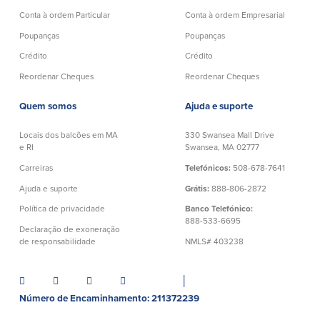
Conta à ordem
Poupanças
Conta à ordem Particular
Conta à ordem Empresarial
Empresarial
Poupanças
Poupanças
Conta Poupança com Extrato
Conta à ordem de Análise
Conta Empresarial de Acesso ao
Crédito
Crédito
Empresarial
Mercado Monetário
Reordenar Cheques
Reordenar Cheques
Verificação de ajuste correto
Depósitos a prazo
Conta à ordem para Autarquias/Sem
Planos de reforma
Quem somos
Ajuda e suporte
Fins Lucrativos
IOLTA
Locais dos balcões em MA
330 Swansea Mall Drive
e RI
Swansea, MA 02777
Crédito
Serviços
Carreiras
Telefónicos:
508-678-7641
Ajuda e suporte
Grátis:
888-806-2872
Empréstimo Comercial
Soluções de Gestão de Caixa
Política de privacidade
Banco Telefónico:
Gabinete de Empréstimo Providence
iBanking
888-533-6695
Declaração de exoneração
Empréstimos e linhas de crédito
Cartão de débito Mastercard®
de responsabilidade
NMLS# 403238
empresariais
BusinessCard®
Parcerias de Desenvolvimento de
Reordenar Cheques
Negócios
│
Pagamentos de empréstimos on-line
Número de Encaminhamento: 211372239