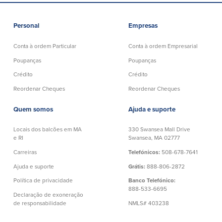
Español
Personal
Empresas
Conta à ordem Particular
Conta à ordem Empresarial
Poupanças
Poupanças
Crédito
Crédito
Reordenar Cheques
Reordenar Cheques
Quem somos
Ajuda e suporte
Locais dos balcões em MA
330 Swansea Mall Drive
e RI
Swansea, MA 02777
Carreiras
Telefónicos:
508-678-7641
Ajuda e suporte
Grátis:
888-806-2872
Política de privacidade
Banco Telefónico:
888-533-6695
Declaração de exoneração
de responsabilidade
NMLS# 403238