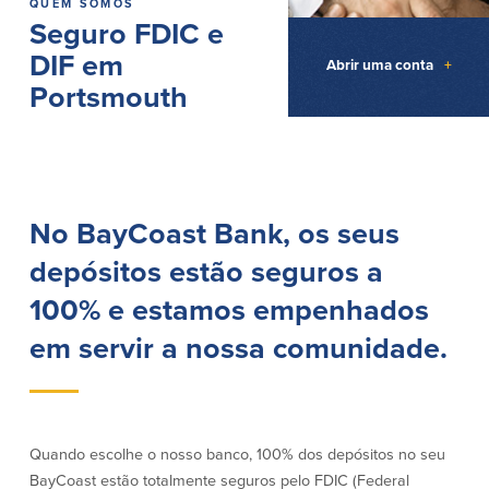
QUEM SOMOS
Empréstimos hipotecários
Recompensas de compras
Seguro FDIC e
Casas manufacturadas e móveis
Apple e Google Pay
DIF em
Linha de crédito de capital próprio
Abrir uma conta
+
Gerenciamento de dinheiro
(HELOC)
Portsmouth
Faça o seu pedido
Empréstimo HEAT
Empréstimo automóvel BayCoast
Pagamentos de empréstimos online
Outros serviços
No BayCoast Bank, os seus
depósitos estão seguros a
Partners Insurance
Cartão Multibanco/Débito
100% e estamos empenhados
Caixas automáticas interactivas (ITM)
em servir a nossa comunidade.
Cofres de segurança
Câmbio de moeda estrangeira
Empresas
Quando escolhe o nosso banco, 100% dos depósitos no seu
BayCoast estão totalmente seguros pelo FDIC (Federal