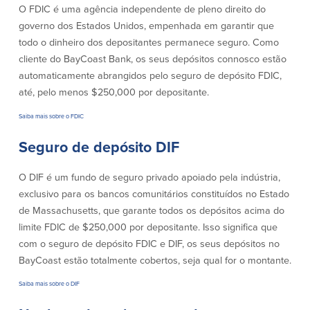
O FDIC é uma agência independente de pleno direito do
Quem somos
governo dos Estados Unidos, empenhada em garantir que
todo o dinheiro dos depositantes permanece seguro. Como
Quem somos
Afiliados
cliente do BayCoast Bank, os seus depósitos connosco estão
automaticamente abrangidos pelo seguro de depósito FDIC,
Locais dos balcões em MA e RI
BayCoast Mortgage Company
até, pelo menos $250,000 por depositante.
Ajuda e suporte
Plimoth Investment Advisors
Informação de licença da entidade
Partners Insurance Group
Saiba mais sobre o FDIC
da hipoteca
Priority Funding
Carreiras
Seguro de depósito DIF
O DIF é um fundo de seguro privado apoiado pela indústria,
Políticas
exclusivo para os bancos comunitários constituídos no Estado
de Massachusetts, que garante todos os depósitos acima do
Política de privacidade
limite FDIC de $250,000 por depositante. Isso significa que
Declaração de exoneração de
responsabilidade
com o seguro de depósito FDIC e DIF, os seus depósitos no
Seguro de depósito FDIC e DIF
BayCoast estão totalmente cobertos, seja qual for o montante.
Saiba mais sobre o DIF
Recursos