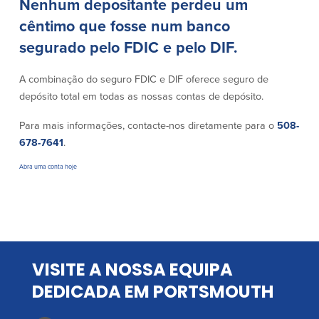
Nenhum depositante perdeu um
cêntimo que fosse num banco
Segurança
Recursos
segurado pelo FDIC e pelo DIF.
Segurança
Programa de sensibilização do
A combinação do seguro FDIC e DIF oferece seguro de
cliente para a segurança da Internet
depósito total em todas as nossas contas de depósito.
em casa
Para mais informações, contacte-nos diretamente para o
508-
678-7641
.
Comunidade
Abra uma conta hoje
Comunidade
Programas de
educação
Community Reinvestment Act
Get on the Bus
VISITE A NOSSA EQUIPA
Donativos e patrocínios
DEDICADA EM PORTSMOUTH
Diretrizes de doação
Perguntas mais frequentes