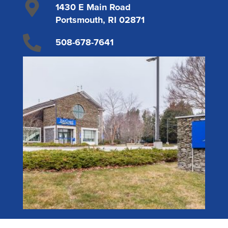
1430 E Main Road
Portsmouth, RI 02871
Plimoth Investment
508-678-7641
CONSULTE O HORÁRIO DE EXPEDIENTE
BayCoast Mortgage
VER TODAS AS LOCALIZAÇÕES
BayCoast Insurance
Abrir Conta Online
Localizações
Procurar
Português
English