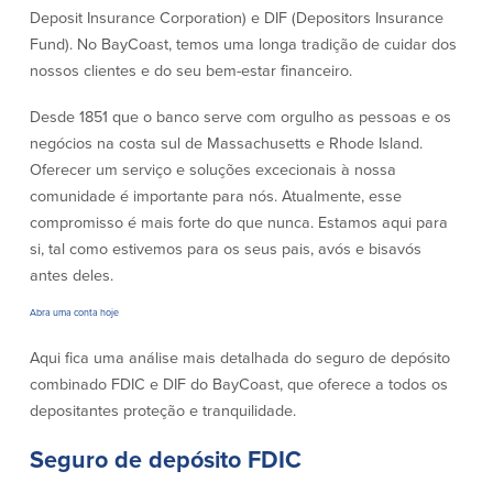
Conta à ordem
Poupanças
Deposit Insurance Corporation) e DIF (Depositors Insurance
Empresarial
Fund). No BayCoast, temos uma longa tradição de cuidar dos
Conta Poupança com Extrato
nossos clientes e do seu bem-estar financeiro.
Conta à ordem de Análise
Conta Empresarial de Acesso ao
Empresarial
Mercado Monetário
Desde 1851 que o banco serve com orgulho as pessoas e os
Verificação de ajuste correto
Depósitos a prazo
negócios na costa sul de Massachusetts e Rhode Island.
Conta à ordem para Autarquias/Sem
Planos de reforma
Fins Lucrativos
Oferecer um serviço e soluções excecionais à nossa
IOLTA
comunidade é importante para nós. Atualmente, esse
compromisso é mais forte do que nunca. Estamos aqui para
si, tal como estivemos para os seus pais, avós e bisavós
Crédito
Serviços
antes deles.
Empréstimo Comercial
Soluções de Gestão de Caixa
Abra uma conta hoje
Gabinete de Empréstimo Providence
iBanking
Aqui fica uma análise mais detalhada do seguro de depósito
Empréstimos e linhas de crédito
Cartão de débito Mastercard®
empresariais
BusinessCard®
combinado FDIC e DIF do BayCoast, que oferece a todos os
Parcerias de Desenvolvimento de
Reordenar Cheques
depositantes proteção e tranquilidade.
Negócios
Pagamentos de empréstimos on-line
Seguro de depósito FDIC